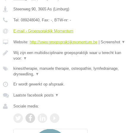
Steenweg 90
,
3665
As
(
Limburg
)
Tel:
089248040
, Fax:
-
, BTW-nr:
-
E-mail › Groepspraktijk Momentum
Website:
http://www.groepspraktijkmomentum.be
|
Screenshot
▼
Wij zijn een multidisciplinaire groepspraktijk waar u terecht kan
voor:
▼
kinesitherapie, manuele therapie, osteopathie, lymfedrainage,
dryneedling,
▼
Er wordt gewerkt op afspraak.
Laatste facebook posts
▼
Sociale media: