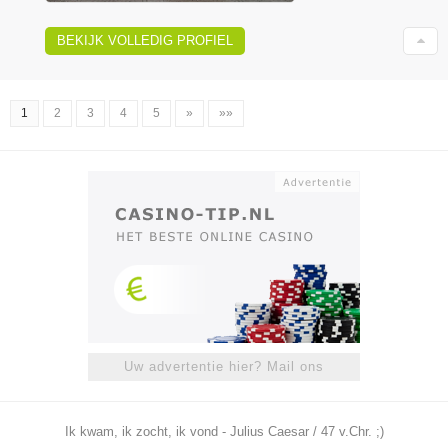
BEKIJK VOLLEDIG PROFIEL
1
2
3
4
5
»
»»
Uw advertentie hier? Mail ons
Ik kwam, ik zocht, ik vond - Julius Caesar / 47 v.Chr. ;)