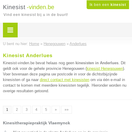
Ik ben een
kinesist
Kinesist
-vinden.be
Vind een kinesist bij u in de buurt!
U bent nu hier:
Home
»
Henegouwen
»
Anderlues
Kinesist Anderlues
Kinesist-vinden.be bevat helaas nog geen
kinesisten in Anderlues
. Dit
geldt ook voor de gehele provincie Henegouwen (
kinesist Henegouwen
).
Voer bovenaan deze pagina uw postcode in voor de dichtstbijzijnde
kinesisten of ga naar
direct contact met kinesisten
om via één e-mail in
contact te komen met meerdere kinesisten tegelijk. Hieronder worden nu
overige resultaten getoond.
1
2
3
4
5
»
»»
Kinesitherapiepraktijk Vlaemynck