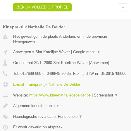
BEKIJK VOLLEDIG PROFIEL
Kinepraktijk Nathalie De Belder
Niet gevestigd in de plaats Anderlues en in de provincie
Henegouwen.
Antwerpen
»
Sint Katelijne Waver
|
Google maps
▼
Groenstraat 39/1
,
2860
Sint Katelijne Waver
(
Antwerpen
)
Tel:
015/689.688 of 0498/45.20.85
, Fax:
-
, BTW-nr:
BE0815788806
E-mail › Kinepraktijk Nathalie De Belder
Website:
https://www.kine-nathaliedebelder.be
|
Screenshot
▼
Algemene kinesitherapie
▼
Neurologische revalidatie, Functionele
▼
Er wordt gewerkt op afspraak.