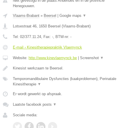
Niet gevestigd in de plaats Anderlues en in de provincie
Henegouwen.
Vlaams-Brabant
»
Beersel
|
Google maps
▼
Lotsestraat 46
,
1650
Beersel
(
Vlaams-Brabant
)
Tel:
02/377.11.24
, Fax:
-
, BTW-nr:
-
E-mail › Kinesitherapiepraktijk Vlaemynck
Website:
http://www.kinevlaemynck.be
|
Screenshot
▼
Kinesist werkzaam te Beersel.
Temporomandibulaire Dysfuncties (kaakproblemen), Perinatale
Kinesitherapie
▼
Er wordt gewerkt op afspraak.
Laatste facebook posts
▼
Sociale media: