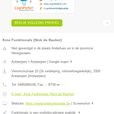
BEKIJK VOLLEDIG PROFIEL
Kine Funktionals (Nick de Backer)
Niet gevestigd in de plaats Anderlues en in de provincie
Henegouwen.
Antwerpen
»
Antwerpen
|
Google maps
▼
Vleminckstraat 10 (2e verdieping, rolstoeltoegankelijk)
,
2000
Antwerpen
(
Antwerpen
)
Tel:
0495888109
, Fax:
-
, BTW-nr:
-
E-mail › Kine Funktionals (Nick de Backer)
Website:
https://www.kinefunktionals.be
|
Screenshot
▼
Funktionals is een multidisciplinaire praktijk.
▼