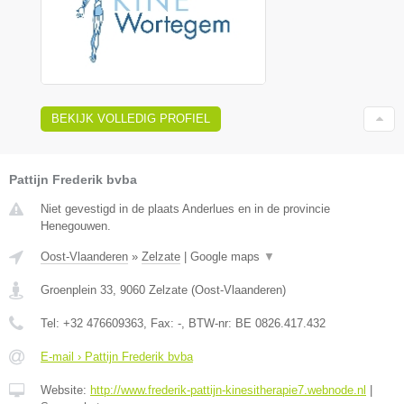
BEKIJK VOLLEDIG PROFIEL
Pattijn Frederik bvba
Niet gevestigd in de plaats Anderlues en in de provincie
Henegouwen.
Oost-Vlaanderen
»
Zelzate
|
Google maps
▼
Groenplein 33
,
9060
Zelzate
(
Oost-Vlaanderen
)
Tel:
+32 476609363
, Fax:
-
, BTW-nr:
BE 0826.417.432
E-mail › Pattijn Frederik bvba
Website:
http://www.frederik-pattijn-kinesitherapie7.webnode.nl
|