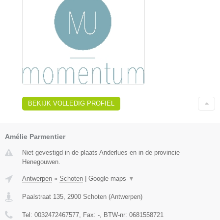
BEKIJK VOLLEDIG PROFIEL
Amélie Parmentier
Niet gevestigd in de plaats Anderlues en in de provincie
Henegouwen.
Antwerpen
»
Schoten
|
Google maps
▼
Paalstraat 135
,
2900
Schoten
(
Antwerpen
)
Tel:
0032472467577
, Fax:
-
, BTW-nr:
0681558721