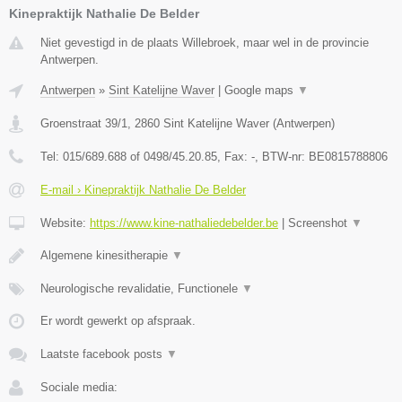
Kinepraktijk Nathalie De Belder
Niet gevestigd in de plaats Willebroek, maar wel in de provincie
Antwerpen.
Antwerpen
»
Sint Katelijne Waver
|
Google maps
▼
Groenstraat 39/1
,
2860
Sint Katelijne Waver
(
Antwerpen
)
Tel:
015/689.688 of 0498/45.20.85
, Fax:
-
, BTW-nr:
BE0815788806
E-mail › Kinepraktijk Nathalie De Belder
Website:
https://www.kine-nathaliedebelder.be
|
Screenshot
▼
Algemene kinesitherapie
▼
Neurologische revalidatie, Functionele
▼
Er wordt gewerkt op afspraak.
Laatste facebook posts
▼
Sociale media: