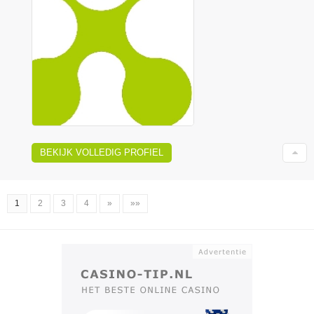
BEKIJK VOLLEDIG PROFIEL
1
2
3
4
»
»»