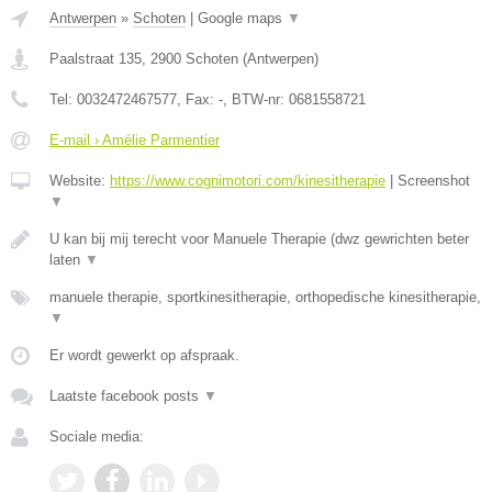
Antwerpen
»
Schoten
|
Google maps
▼
Paalstraat 135
,
2900
Schoten
(
Antwerpen
)
Tel:
0032472467577
, Fax:
-
, BTW-nr:
0681558721
E-mail › Amélie Parmentier
Website:
https://www.cognimotori.com/kinesitherapie
|
Screenshot
▼
U kan bij mij terecht voor Manuele Therapie (dwz gewrichten beter
laten
▼
manuele therapie, sportkinesitherapie, orthopedische kinesitherapie,
▼
Er wordt gewerkt op afspraak.
Laatste facebook posts
▼
Sociale media: