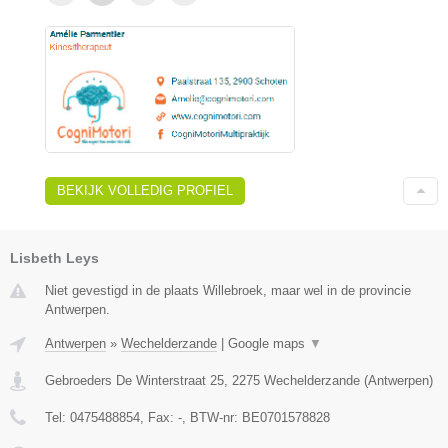
BEKIJK VOLLEDIG PROFIEL
Lisbeth Leys
Niet gevestigd in de plaats Willebroek, maar wel in de provincie
Antwerpen.
Antwerpen
»
Wechelderzande
|
Google maps
▼
Gebroeders De Winterstraat 25
,
2275
Wechelderzande
(
Antwerpen
)
Tel:
0475488854
, Fax:
-
, BTW-nr:
BE0701578828