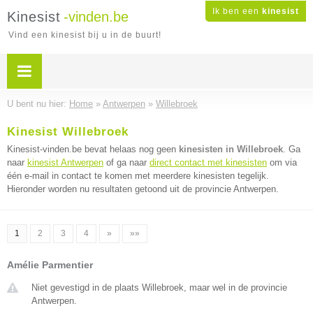
Ik ben een
kinesist
Kinesist
-vinden.be
Vind een kinesist bij u in de buurt!
U bent nu hier:
Home
»
Antwerpen
»
Willebroek
Kinesist Willebroek
Kinesist-vinden.be bevat helaas nog geen
kinesisten in Willebroek
. Ga
naar
kinesist Antwerpen
of ga naar
direct contact met kinesisten
om via
één e-mail in contact te komen met meerdere kinesisten tegelijk.
Hieronder worden nu resultaten getoond uit de provincie Antwerpen.
1
2
3
4
»
»»
Amélie Parmentier
Niet gevestigd in de plaats Willebroek, maar wel in de provincie
Antwerpen.