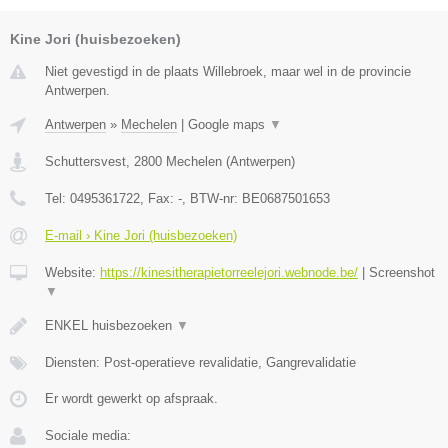
Kine Jori (huisbezoeken)
Niet gevestigd in de plaats Willebroek, maar wel in de provincie
Antwerpen.
Antwerpen
»
Mechelen
|
Google maps
▼
Schuttersvest
,
2800
Mechelen
(
Antwerpen
)
Tel:
0495361722
, Fax:
-
, BTW-nr:
BE0687501653
E-mail › Kine Jori (huisbezoeken)
Website:
https://kinesitherapietorreelejori.webnode.be/
|
Screenshot
▼
ENKEL huisbezoeken
▼
Diensten: Post-operatieve revalidatie, Gangrevalidatie
Er wordt gewerkt op afspraak.
Sociale media: