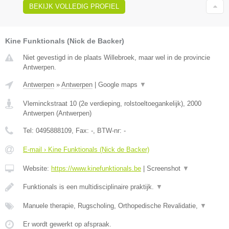
BEKIJK VOLLEDIG PROFIEL
Kine Funktionals (Nick de Backer)
Niet gevestigd in de plaats Willebroek, maar wel in de provincie
Antwerpen.
Antwerpen
»
Antwerpen
|
Google maps
▼
Vleminckstraat 10 (2e verdieping, rolstoeltoegankelijk)
,
2000
Antwerpen
(
Antwerpen
)
Tel:
0495888109
, Fax:
-
, BTW-nr:
-
E-mail › Kine Funktionals (Nick de Backer)
Website:
https://www.kinefunktionals.be
|
Screenshot
▼
Funktionals is een multidisciplinaire praktijk.
▼
Manuele therapie, Rugscholing, Orthopedische Revalidatie,
▼
Er wordt gewerkt op afspraak.