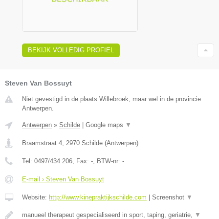
BEKIJK VOLLEDIG PROFIEL
Steven Van Bossuyt
Niet gevestigd in de plaats Willebroek, maar wel in de provincie
Antwerpen.
Antwerpen
»
Schilde
|
Google maps
▼
Braamstraat 4
,
2970
Schilde
(
Antwerpen
)
Tel:
0497/434.206
, Fax:
-
, BTW-nr:
-
E-mail › Steven Van Bossuyt
Website:
http://www.kinepraktijkschilde.com
|
Screenshot
▼
manueel therapeut gespecialiseerd in sport, taping, geriatrie,
▼