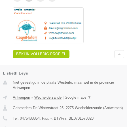
BEKIJK VOLLEDIG PROFIEL
Lisbeth Leys
Niet gevestigd in de plaats Westerlo, maar wel in de provincie
Antwerpen.
Antwerpen
»
Wechelderzande
|
Google maps
▼
Gebroeders De Winterstraat 25
,
2275
Wechelderzande
(
Antwerpen
)
Tel:
0475488854
, Fax:
-
, BTW-nr:
BE0701578828