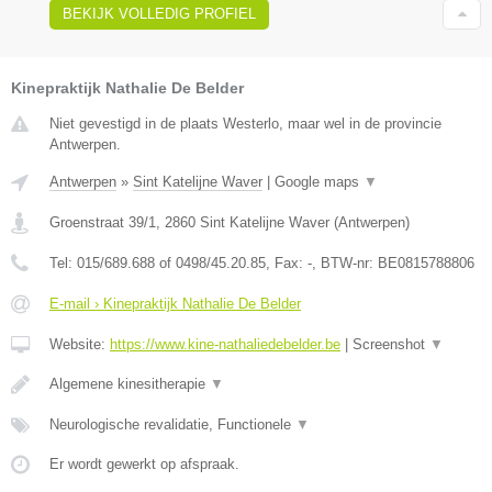
BEKIJK VOLLEDIG PROFIEL
Kinepraktijk Nathalie De Belder
Niet gevestigd in de plaats Westerlo, maar wel in de provincie
Antwerpen.
Antwerpen
»
Sint Katelijne Waver
|
Google maps
▼
Groenstraat 39/1
,
2860
Sint Katelijne Waver
(
Antwerpen
)
Tel:
015/689.688 of 0498/45.20.85
, Fax:
-
, BTW-nr:
BE0815788806
E-mail › Kinepraktijk Nathalie De Belder
Website:
https://www.kine-nathaliedebelder.be
|
Screenshot
▼
Algemene kinesitherapie
▼
Neurologische revalidatie, Functionele
▼
Er wordt gewerkt op afspraak.