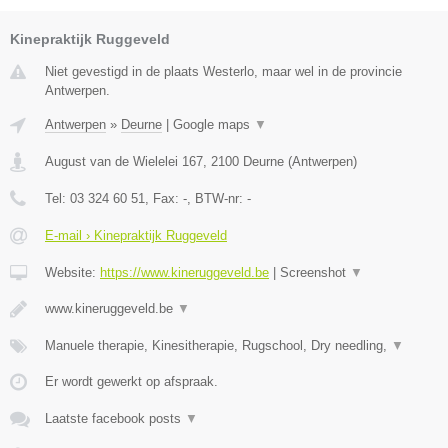
Kinepraktijk Ruggeveld
Niet gevestigd in de plaats Westerlo, maar wel in de provincie
Antwerpen.
Antwerpen
»
Deurne
|
Google maps
▼
August van de Wielelei 167
,
2100
Deurne
(
Antwerpen
)
Tel:
03 324 60 51
, Fax:
-
, BTW-nr:
-
E-mail › Kinepraktijk Ruggeveld
Website:
https://www.kineruggeveld.be
|
Screenshot
▼
www.kineruggeveld.be
▼
Manuele therapie, Kinesitherapie, Rugschool, Dry needling,
▼
Er wordt gewerkt op afspraak.
Laatste facebook posts
▼