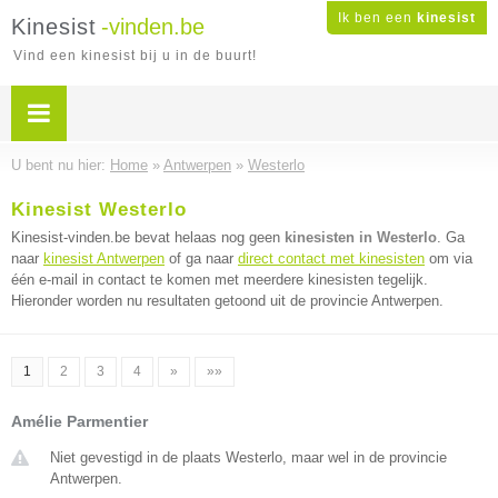
Ik ben een
kinesist
Kinesist
-vinden.be
Vind een kinesist bij u in de buurt!
U bent nu hier:
Home
»
Antwerpen
»
Westerlo
Kinesist Westerlo
Kinesist-vinden.be bevat helaas nog geen
kinesisten in Westerlo
. Ga
naar
kinesist Antwerpen
of ga naar
direct contact met kinesisten
om via
één e-mail in contact te komen met meerdere kinesisten tegelijk.
Hieronder worden nu resultaten getoond uit de provincie Antwerpen.
1
2
3
4
»
»»
Amélie Parmentier
Niet gevestigd in de plaats Westerlo, maar wel in de provincie
Antwerpen.