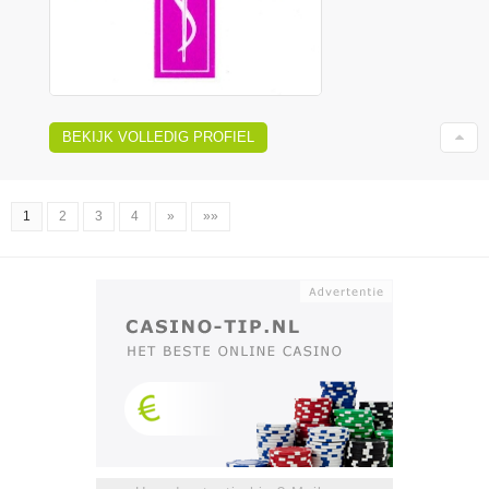
BEKIJK VOLLEDIG PROFIEL
1
2
3
4
»
»»