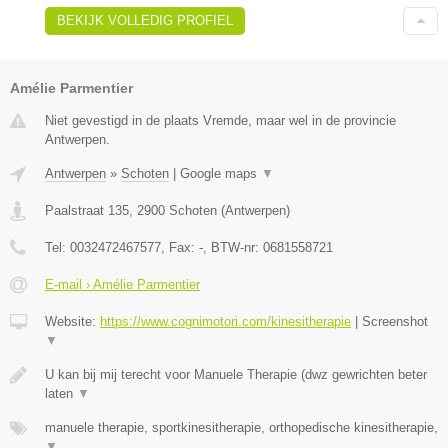
BEKIJK VOLLEDIG PROFIEL
Amélie Parmentier
Niet gevestigd in de plaats Vremde, maar wel in de provincie
Antwerpen.
Antwerpen
»
Schoten
|
Google maps
▼
Paalstraat 135
,
2900
Schoten
(
Antwerpen
)
Tel:
0032472467577
, Fax:
-
, BTW-nr:
0681558721
E-mail › Amélie Parmentier
Website:
https://www.cognimotori.com/kinesitherapie
|
Screenshot
▼
U kan bij mij terecht voor Manuele Therapie (dwz gewrichten beter
laten
▼
manuele therapie, sportkinesitherapie, orthopedische kinesitherapie,
▼