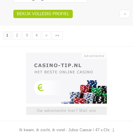
BEKIJK VOLLEDIG PROFIEL
1
2
3
4
»
»»
Uw advertentie hier? Mail ons
Ik kwam, ik zocht, ik vond - Julius Caesar / 47 v.Chr. ;)