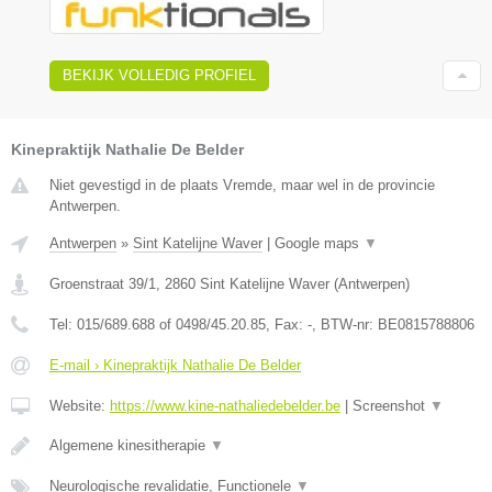
BEKIJK VOLLEDIG PROFIEL
Kinepraktijk Nathalie De Belder
Niet gevestigd in de plaats Vremde, maar wel in de provincie
Antwerpen.
Antwerpen
»
Sint Katelijne Waver
|
Google maps
▼
Groenstraat 39/1
,
2860
Sint Katelijne Waver
(
Antwerpen
)
Tel:
015/689.688 of 0498/45.20.85
, Fax:
-
, BTW-nr:
BE0815788806
E-mail › Kinepraktijk Nathalie De Belder
Website:
https://www.kine-nathaliedebelder.be
|
Screenshot
▼
Algemene kinesitherapie
▼
Neurologische revalidatie, Functionele
▼