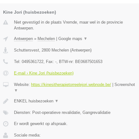
Kine Jori (huisbezoeken)
Niet gevestigd in de plaats Vremde, maar wel in de provincie
Antwerpen.
Antwerpen
»
Mechelen
|
Google maps
▼
Schuttersvest
,
2800
Mechelen
(
Antwerpen
)
Tel:
0495361722
, Fax:
-
, BTW-nr:
BE0687501653
E-mail › Kine Jori (huisbezoeken)
Website:
https://kinesitherapietorreelejori.webnode.be/
|
Screenshot
▼
ENKEL huisbezoeken
▼
Diensten: Post-operatieve revalidatie, Gangrevalidatie
Er wordt gewerkt op afspraak.
Sociale media: