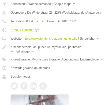
Antwerpen
»
Wechelderzande
|
Google maps
▼
Gebroeders De Winterstraat 25
,
2275
Wechelderzande
(
Antwerpen
)
Tel:
0475488854
, Fax:
-
, BTW-nr:
BE0701578828
E-mail › Lisbeth Leys
Website:
https://www.tendens-verzorgingshuis.be
|
Screenshot
▼
Kinesiteherapie, acupunctuur, myofaciale, perinatale,
lymfedrainage,
▼
Kinesitherapie, Myofasciale therapie, Acupunctuur, Endermologie
▼
Er wordt gewerkt op afspraak.
Sociale media: