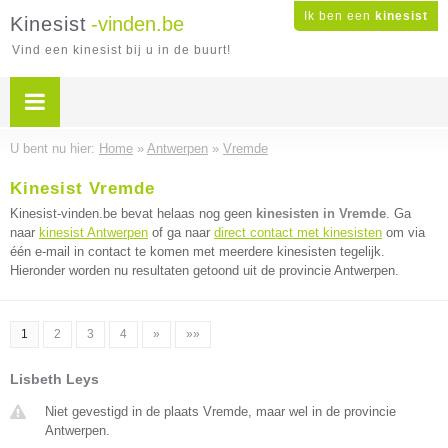
Ik ben een
kinesist
Kinesist
-vinden.be
Vind een kinesist bij u in de buurt!
U bent nu hier:
Home
»
Antwerpen
»
Vremde
Kinesist Vremde
Kinesist-vinden.be bevat helaas nog geen
kinesisten in Vremde
. Ga
naar
kinesist Antwerpen
of ga naar
direct contact met kinesisten
om via
één e-mail in contact te komen met meerdere kinesisten tegelijk.
Hieronder worden nu resultaten getoond uit de provincie Antwerpen.
1
2
3
4
»
»»
Lisbeth Leys
Niet gevestigd in de plaats Vremde, maar wel in de provincie
Antwerpen.