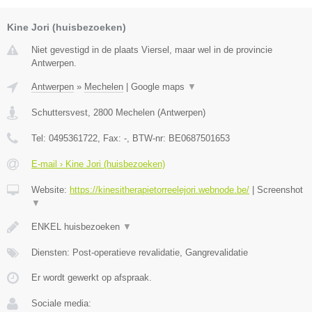
Kine Jori (huisbezoeken)
Niet gevestigd in de plaats Viersel, maar wel in de provincie
Antwerpen.
Antwerpen
»
Mechelen
|
Google maps
▼
Schuttersvest
,
2800
Mechelen
(
Antwerpen
)
Tel:
0495361722
, Fax:
-
, BTW-nr:
BE0687501653
E-mail › Kine Jori (huisbezoeken)
Website:
https://kinesitherapietorreelejori.webnode.be/
|
Screenshot
▼
ENKEL huisbezoeken
▼
Diensten: Post-operatieve revalidatie, Gangrevalidatie
Er wordt gewerkt op afspraak.
Sociale media: