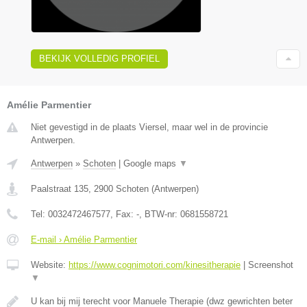
BEKIJK VOLLEDIG PROFIEL
Amélie Parmentier
Niet gevestigd in de plaats Viersel, maar wel in de provincie
Antwerpen.
Antwerpen
»
Schoten
|
Google maps
▼
Paalstraat 135
,
2900
Schoten
(
Antwerpen
)
Tel:
0032472467577
, Fax:
-
, BTW-nr:
0681558721
E-mail › Amélie Parmentier
Website:
https://www.cognimotori.com/kinesitherapie
|
Screenshot
▼
U kan bij mij terecht voor Manuele Therapie (dwz gewrichten beter