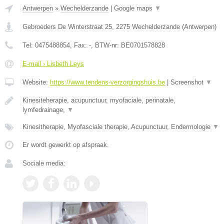
Antwerpen
»
Wechelderzande
|
Google maps
▼
Gebroeders De Winterstraat 25
,
2275
Wechelderzande
(
Antwerpen
)
Tel:
0475488854
, Fax:
-
, BTW-nr:
BE0701578828
E-mail › Lisbeth Leys
Website:
https://www.tendens-verzorgingshuis.be
|
Screenshot
▼
Kinesiteherapie, acupunctuur, myofaciale, perinatale,
lymfedrainage,
▼
Kinesitherapie, Myofasciale therapie, Acupunctuur, Endermologie
▼
Er wordt gewerkt op afspraak.
Sociale media: