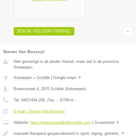
BEKIJK VOLLEDIG PROFIEL
Steven Van Bossuyt
Niet gevestigd in de plaats Viersel, maar wel in de provincie
Antwerpen.
Antwerpen
»
Schilde
|
Google maps
▼
Braamstraat 4
,
2970
Schilde
(
Antwerpen
)
Tel:
0497/434.206
, Fax:
-
, BTW-nr:
-
E-mail › Steven Van Bossuyt
Website:
http://www.kinepraktijkschilde.com
|
Screenshot
▼
manueel therapeut gespecialiseerd in sport, taping, geriatrie,
▼