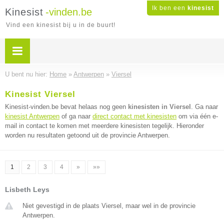
Ik ben een
kinesist
Kinesist
-vinden.be
Vind een kinesist bij u in de buurt!
U bent nu hier:
Home
»
Antwerpen
»
Viersel
Kinesist Viersel
Kinesist-vinden.be bevat helaas nog geen
kinesisten in Viersel
. Ga naar
kinesist Antwerpen
of ga naar
direct contact met kinesisten
om via één e-
mail in contact te komen met meerdere kinesisten tegelijk. Hieronder
worden nu resultaten getoond uit de provincie Antwerpen.
1
2
3
4
»
»»
Lisbeth Leys
Niet gevestigd in de plaats Viersel, maar wel in de provincie
Antwerpen.