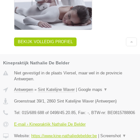
BEKIJK VOLLEDIG PROFIEL
Kinepraktijk Nathalie De Belder
Niet gevestigd in de plaats Viersel, maar wel in de provincie
Antwerpen.
Antwerpen
»
Sint Katelijne Waver
|
Google maps
▼
Groenstraat 39/1
,
2860
Sint Katelijne Waver
(
Antwerpen
)
Tel:
015/689.688 of 0498/45.20.85
, Fax:
-
, BTW-nr:
BE0815788806
E-mail › Kinepraktijk Nathalie De Belder
Website:
https://www.kine-nathaliedebelder.be
|
Screenshot
▼