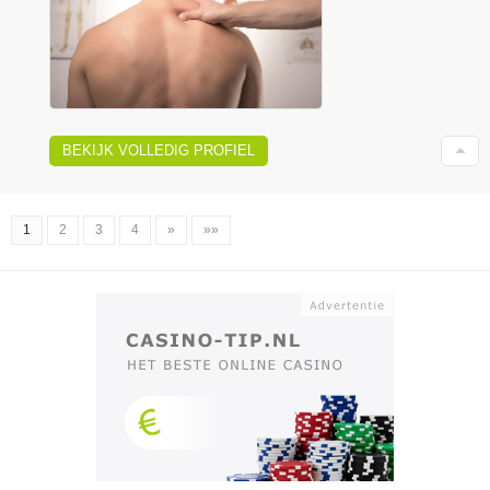
BEKIJK VOLLEDIG PROFIEL
1
2
3
4
»
»»