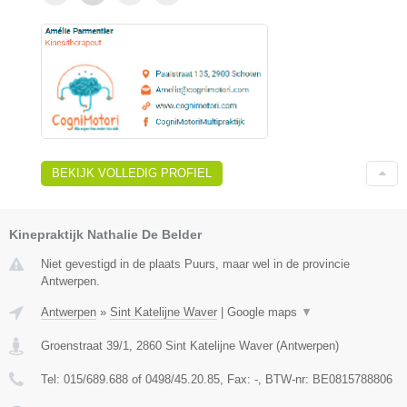
BEKIJK VOLLEDIG PROFIEL
Kinepraktijk Nathalie De Belder
Niet gevestigd in de plaats Puurs, maar wel in de provincie
Antwerpen.
Antwerpen
»
Sint Katelijne Waver
|
Google maps
▼
Groenstraat 39/1
,
2860
Sint Katelijne Waver
(
Antwerpen
)
Tel:
015/689.688 of 0498/45.20.85
, Fax:
-
, BTW-nr:
BE0815788806