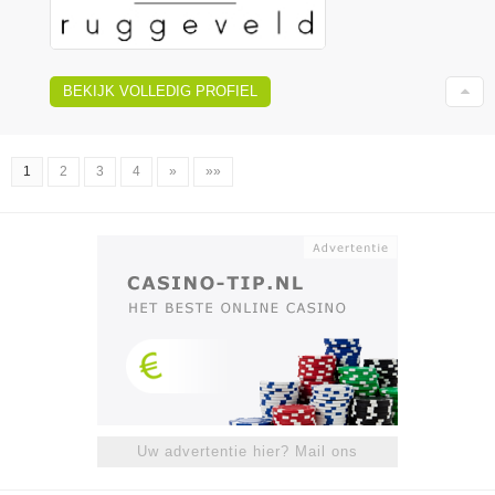
BEKIJK VOLLEDIG PROFIEL
1
2
3
4
»
»»
Uw advertentie hier? Mail ons