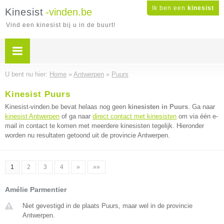
Ik ben een
kinesist
Kinesist
-vinden.be
Vind een kinesist bij u in de buurt!
U bent nu hier:
Home
»
Antwerpen
»
Puurs
Kinesist Puurs
Kinesist-vinden.be bevat helaas nog geen
kinesisten in Puurs
. Ga naar
kinesist Antwerpen
of ga naar
direct contact met kinesisten
om via één e-
mail in contact te komen met meerdere kinesisten tegelijk. Hieronder
worden nu resultaten getoond uit de provincie Antwerpen.
1
2
3
4
»
»»
Amélie Parmentier
Niet gevestigd in de plaats Puurs, maar wel in de provincie
Antwerpen.