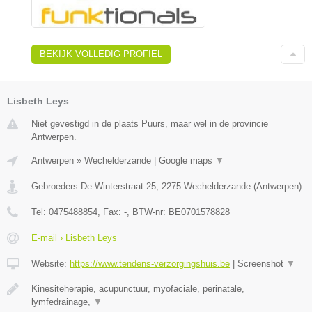
BEKIJK VOLLEDIG PROFIEL
Lisbeth Leys
Niet gevestigd in de plaats Puurs, maar wel in de provincie
Antwerpen.
Antwerpen
»
Wechelderzande
|
Google maps
▼
Gebroeders De Winterstraat 25
,
2275
Wechelderzande
(
Antwerpen
)
Tel:
0475488854
, Fax:
-
, BTW-nr:
BE0701578828
E-mail › Lisbeth Leys
Website:
https://www.tendens-verzorgingshuis.be
|
Screenshot
▼
Kinesiteherapie, acupunctuur, myofaciale, perinatale,
lymfedrainage,
▼