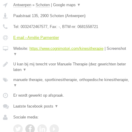
Antwerpen
»
Schoten
|
Google maps
▼
Paalstraat 135
,
2900
Schoten
(
Antwerpen
)
Tel:
0032472467577
, Fax:
-
, BTW-nr:
0681558721
E-mail › Amélie Parmentier
Website:
https://www.cognimotori.com/kinesitherapie
|
Screenshot
▼
U kan bij mij terecht voor Manuele Therapie (dwz gewrichten beter
laten
▼
manuele therapie, sportkinesitherapie, orthopedische kinesitherapie,
▼
Er wordt gewerkt op afspraak.
Laatste facebook posts
▼
Sociale media: