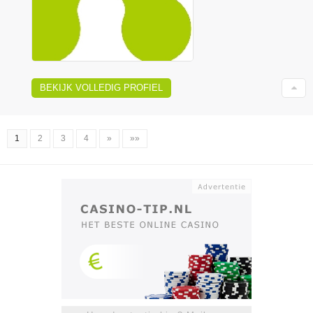
BEKIJK VOLLEDIG PROFIEL
1
2
3
4
»
»»