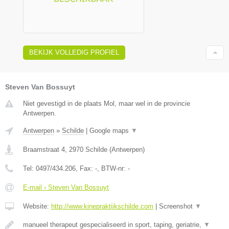
BEKIJK VOLLEDIG PROFIEL
Steven Van Bossuyt
Niet gevestigd in de plaats Mol, maar wel in de provincie
Antwerpen.
Antwerpen
»
Schilde
|
Google maps
▼
Braamstraat 4
,
2970
Schilde
(
Antwerpen
)
Tel:
0497/434.206
, Fax:
-
, BTW-nr:
-
E-mail › Steven Van Bossuyt
Website:
http://www.kinepraktijkschilde.com
|
Screenshot
▼
manueel therapeut gespecialiseerd in sport, taping, geriatrie,
▼