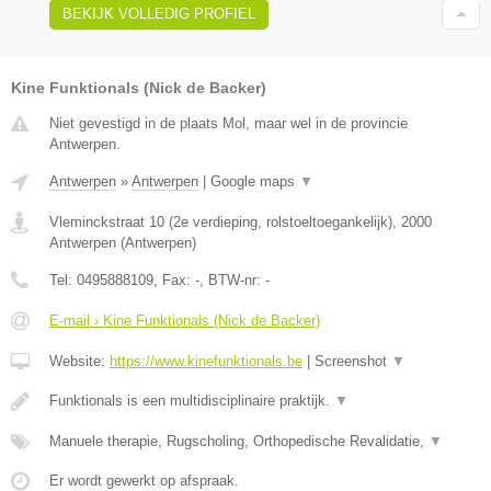
BEKIJK VOLLEDIG PROFIEL
Kine Funktionals (Nick de Backer)
Niet gevestigd in de plaats Mol, maar wel in de provincie
Antwerpen.
Antwerpen
»
Antwerpen
|
Google maps
▼
Vleminckstraat 10 (2e verdieping, rolstoeltoegankelijk)
,
2000
Antwerpen
(
Antwerpen
)
Tel:
0495888109
, Fax:
-
, BTW-nr:
-
E-mail › Kine Funktionals (Nick de Backer)
Website:
https://www.kinefunktionals.be
|
Screenshot
▼
Funktionals is een multidisciplinaire praktijk.
▼
Manuele therapie, Rugscholing, Orthopedische Revalidatie,
▼
Er wordt gewerkt op afspraak.