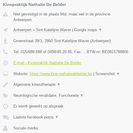
Kinepraktijk Nathalie De Belder
Niet gevestigd in de plaats Mol, maar wel in de provincie
Antwerpen.
Antwerpen
»
Sint Katelijne Waver
|
Google maps
▼
Groenstraat 39/1
,
2860
Sint Katelijne Waver
(
Antwerpen
)
Tel:
015/689.688 of 0498/45.20.85
, Fax:
-
, BTW-nr:
BE0815788806
E-mail › Kinepraktijk Nathalie De Belder
Website:
https://www.kine-nathaliedebelder.be
|
Screenshot
▼
Algemene kinesitherapie
▼
Neurologische revalidatie, Functionele
▼
Er wordt gewerkt op afspraak.
Laatste facebook posts
▼
Sociale media: