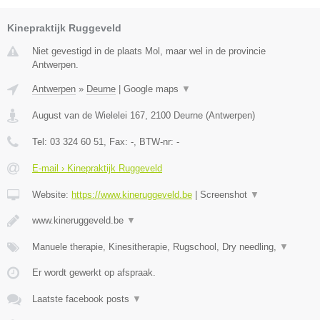
Kinepraktijk Ruggeveld
Niet gevestigd in de plaats Mol, maar wel in de provincie
Antwerpen.
Antwerpen
»
Deurne
|
Google maps
▼
August van de Wielelei 167
,
2100
Deurne
(
Antwerpen
)
Tel:
03 324 60 51
, Fax:
-
, BTW-nr:
-
E-mail › Kinepraktijk Ruggeveld
Website:
https://www.kineruggeveld.be
|
Screenshot
▼
www.kineruggeveld.be
▼
Manuele therapie, Kinesitherapie, Rugschool, Dry needling,
▼
Er wordt gewerkt op afspraak.
Laatste facebook posts
▼