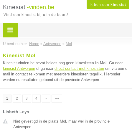
Ik ben een
kinesist
Kinesist
-vinden.be
Vind een kinesist bij u in de buurt!
U bent nu hier:
Home
»
Antwerpen
»
Mol
Kinesist Mol
Kinesist-vinden.be bevat helaas nog geen
kinesisten in Mol
. Ga naar
kinesist Antwerpen
of ga naar
direct contact met kinesisten
om via één e-
mail in contact te komen met meerdere kinesisten tegelijk. Hieronder
worden nu resultaten getoond uit de provincie Antwerpen.
1
2
3
4
»
»»
Lisbeth Leys
Niet gevestigd in de plaats Mol, maar wel in de provincie
Antwerpen.