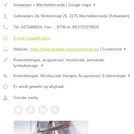
Antwerpen
»
Wechelderzande
|
Google maps
▼
Gebroeders De Winterstraat 25
,
2275
Wechelderzande
(
Antwerpen
)
Tel:
0475488854
, Fax:
-
, BTW-nr:
BE0701578828
E-mail › Lisbeth Leys
Website:
https://www.tendens-verzorgingshuis.be
|
Screenshot
▼
Kinesiteherapie, acupunctuur, myofaciale, perinatale,
lymfedrainage,
▼
Kinesitherapie, Myofasciale therapie, Acupunctuur, Endermologie
▼
Er wordt gewerkt op afspraak.
Sociale media: