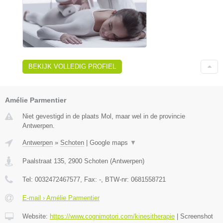
BEKIJK VOLLEDIG PROFIEL
Amélie Parmentier
Niet gevestigd in de plaats Mol, maar wel in de provincie
Antwerpen.
Antwerpen
»
Schoten
|
Google maps
▼
Paalstraat 135
,
2900
Schoten
(
Antwerpen
)
Tel:
0032472467577
, Fax:
-
, BTW-nr:
0681558721
E-mail › Amélie Parmentier
Website:
https://www.cognimotori.com/kinesitherapie
|
Screenshot