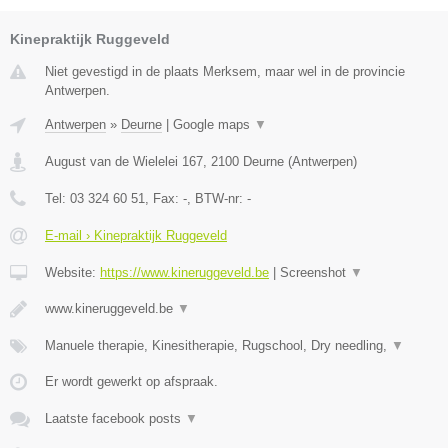
Kinepraktijk Ruggeveld
Niet gevestigd in de plaats Merksem, maar wel in de provincie
Antwerpen.
Antwerpen
»
Deurne
|
Google maps
▼
August van de Wielelei 167
,
2100
Deurne
(
Antwerpen
)
Tel:
03 324 60 51
, Fax:
-
, BTW-nr:
-
E-mail › Kinepraktijk Ruggeveld
Website:
https://www.kineruggeveld.be
|
Screenshot
▼
www.kineruggeveld.be
▼
Manuele therapie, Kinesitherapie, Rugschool, Dry needling,
▼
Er wordt gewerkt op afspraak.
Laatste facebook posts
▼