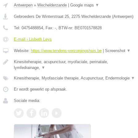
Antwerpen
»
Wechelderzande
|
Google maps
▼
Gebroeders De Winterstraat 25
,
2275
Wechelderzande
(
Antwerpen
)
Tel:
0475488854
, Fax:
-
, BTW-nr:
BE0701578828
E-mail › Lisbeth Leys
Website:
https://www.tendens-verzorgingshuis.be
|
Screenshot
▼
Kinesiteherapie, acupunctuur, myofaciale, perinatale,
lymfedrainage,
▼
Kinesitherapie, Myofasciale therapie, Acupunctuur, Endermologie
▼
Er wordt gewerkt op afspraak.
Sociale media: