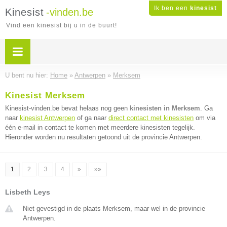
Ik ben een
kinesist
Kinesist
-vinden.be
Vind een kinesist bij u in de buurt!
U bent nu hier:
Home
»
Antwerpen
»
Merksem
Kinesist Merksem
Kinesist-vinden.be bevat helaas nog geen
kinesisten in Merksem
. Ga
naar
kinesist Antwerpen
of ga naar
direct contact met kinesisten
om via
één e-mail in contact te komen met meerdere kinesisten tegelijk.
Hieronder worden nu resultaten getoond uit de provincie Antwerpen.
1
2
3
4
»
»»
Lisbeth Leys
Niet gevestigd in de plaats Merksem, maar wel in de provincie
Antwerpen.