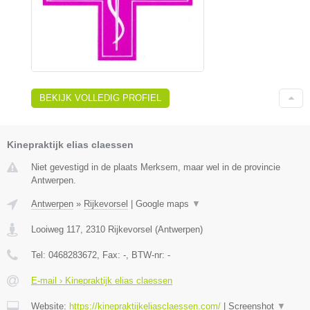
BEKIJK VOLLEDIG PROFIEL
Kinepraktijk elias claessen
Niet gevestigd in de plaats Merksem, maar wel in de provincie
Antwerpen.
Antwerpen
»
Rijkevorsel
|
Google maps
▼
Looiweg 117
,
2310
Rijkevorsel
(
Antwerpen
)
Tel:
0468283672
, Fax:
-
, BTW-nr:
-
E-mail › Kinepraktijk elias claessen
Website:
https://kinepraktijkeliasclaessen.com/
|
Screenshot
▼