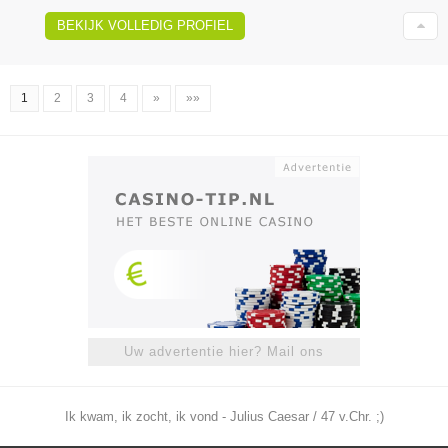
BEKIJK VOLLEDIG PROFIEL
1
2
3
4
»
»»
Uw advertentie hier? Mail ons
Ik kwam, ik zocht, ik vond - Julius Caesar / 47 v.Chr. ;)