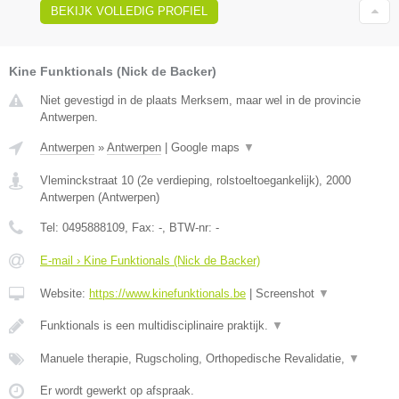
BEKIJK VOLLEDIG PROFIEL
Kine Funktionals (Nick de Backer)
Niet gevestigd in de plaats Merksem, maar wel in de provincie
Antwerpen.
Antwerpen
»
Antwerpen
|
Google maps
▼
Vleminckstraat 10 (2e verdieping, rolstoeltoegankelijk)
,
2000
Antwerpen
(
Antwerpen
)
Tel:
0495888109
, Fax:
-
, BTW-nr:
-
E-mail › Kine Funktionals (Nick de Backer)
Website:
https://www.kinefunktionals.be
|
Screenshot
▼
Funktionals is een multidisciplinaire praktijk.
▼
Manuele therapie, Rugscholing, Orthopedische Revalidatie,
▼
Er wordt gewerkt op afspraak.