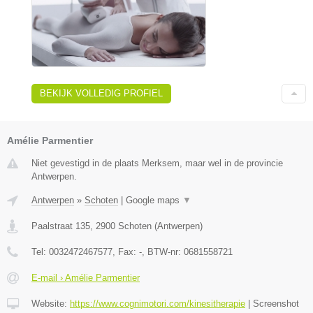
BEKIJK VOLLEDIG PROFIEL
Amélie Parmentier
Niet gevestigd in de plaats Merksem, maar wel in de provincie
Antwerpen.
Antwerpen
»
Schoten
|
Google maps
▼
Paalstraat 135
,
2900
Schoten
(
Antwerpen
)
Tel:
0032472467577
, Fax:
-
, BTW-nr:
0681558721
E-mail › Amélie Parmentier
Website:
https://www.cognimotori.com/kinesitherapie
|
Screenshot