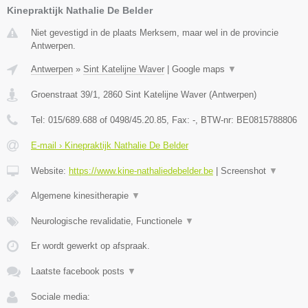
Kinepraktijk Nathalie De Belder
Niet gevestigd in de plaats Merksem, maar wel in de provincie
Antwerpen.
Antwerpen
»
Sint Katelijne Waver
|
Google maps
▼
Groenstraat 39/1
,
2860
Sint Katelijne Waver
(
Antwerpen
)
Tel:
015/689.688 of 0498/45.20.85
, Fax:
-
, BTW-nr:
BE0815788806
E-mail › Kinepraktijk Nathalie De Belder
Website:
https://www.kine-nathaliedebelder.be
|
Screenshot
▼
Algemene kinesitherapie
▼
Neurologische revalidatie, Functionele
▼
Er wordt gewerkt op afspraak.
Laatste facebook posts
▼
Sociale media: