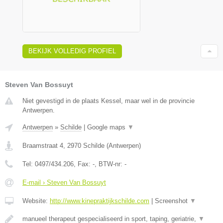
BEKIJK VOLLEDIG PROFIEL
Steven Van Bossuyt
Niet gevestigd in de plaats Kessel, maar wel in de provincie
Antwerpen.
Antwerpen
»
Schilde
|
Google maps
▼
Braamstraat 4
,
2970
Schilde
(
Antwerpen
)
Tel:
0497/434.206
, Fax:
-
, BTW-nr:
-
E-mail › Steven Van Bossuyt
Website:
http://www.kinepraktijkschilde.com
|
Screenshot
▼
manueel therapeut gespecialiseerd in sport, taping, geriatrie,
▼