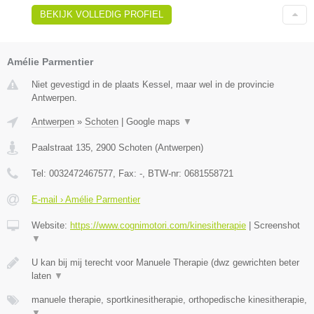
BEKIJK VOLLEDIG PROFIEL
Amélie Parmentier
Niet gevestigd in de plaats Kessel, maar wel in de provincie
Antwerpen.
Antwerpen
»
Schoten
|
Google maps
▼
Paalstraat 135
,
2900
Schoten
(
Antwerpen
)
Tel:
0032472467577
, Fax:
-
, BTW-nr:
0681558721
E-mail › Amélie Parmentier
Website:
https://www.cognimotori.com/kinesitherapie
|
Screenshot
▼
U kan bij mij terecht voor Manuele Therapie (dwz gewrichten beter
laten
▼
manuele therapie, sportkinesitherapie, orthopedische kinesitherapie,
▼