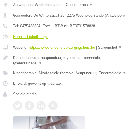
Antwerpen
»
Wechelderzande
|
Google maps
▼
Gebroeders De Winterstraat 25
,
2275
Wechelderzande
(
Antwerpen
)
Tel:
0475488854
, Fax:
-
, BTW-nr:
BE0701578828
E-mail › Lisbeth Leys
Website:
https://www.tendens-verzorgingshuis.be
|
Screenshot
▼
Kinesiteherapie, acupunctuur, myofaciale, perinatale,
lymfedrainage,
▼
Kinesitherapie, Myofasciale therapie, Acupunctuur, Endermologie
▼
Er wordt gewerkt op afspraak.
Sociale media: