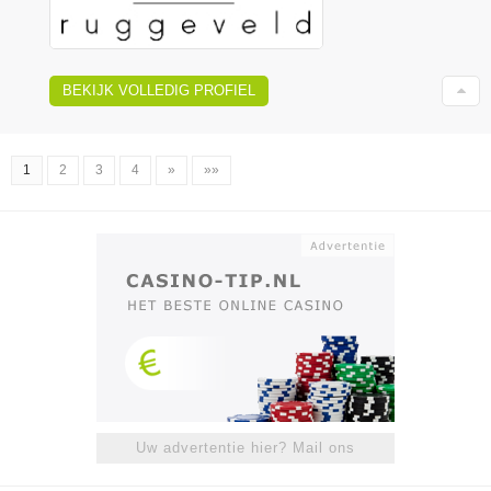
BEKIJK VOLLEDIG PROFIEL
1
2
3
4
»
»»
Uw advertentie hier? Mail ons