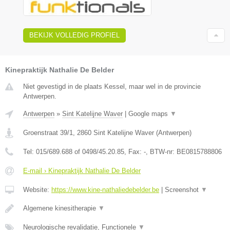
BEKIJK VOLLEDIG PROFIEL
Kinepraktijk Nathalie De Belder
Niet gevestigd in de plaats Kessel, maar wel in de provincie
Antwerpen.
Antwerpen
»
Sint Katelijne Waver
|
Google maps
▼
Groenstraat 39/1
,
2860
Sint Katelijne Waver
(
Antwerpen
)
Tel:
015/689.688 of 0498/45.20.85
, Fax:
-
, BTW-nr:
BE0815788806
E-mail › Kinepraktijk Nathalie De Belder
Website:
https://www.kine-nathaliedebelder.be
|
Screenshot
▼
Algemene kinesitherapie
▼
Neurologische revalidatie, Functionele
▼