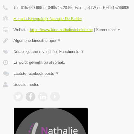
Tel:
015/689.688 of 0498/45.20.85
, Fax:
-
, BTW-nr:
BE0815788806
E-mail › Kinepraktijk Nathalie De Belder
Website:
https://www.kine-nathaliedebelder.be
|
Screenshot
▼
Algemene kinesitherapie
▼
Neurologische revalidatie, Functionele
▼
Er wordt gewerkt op afspraak.
Laatste facebook posts
▼
Sociale media: