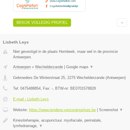
BEKIJK VOLLEDIG PROFIEL
Lisbeth Leys
Niet gevestigd in de plaats Hombeek, maar wel in de provincie
Antwerpen.
Antwerpen
»
Wechelderzande
|
Google maps
▼
Gebroeders De Winterstraat 25
,
2275
Wechelderzande
(
Antwerpen
)
Tel:
0475488854
, Fax:
-
, BTW-nr:
BE0701578828
E-mail › Lisbeth Leys
Website:
https://www.tendens-verzorgingshuis.be
|
Screenshot
▼
Kinesiteherapie, acupunctuur, myofaciale, perinatale,
lymfedrainage,
▼