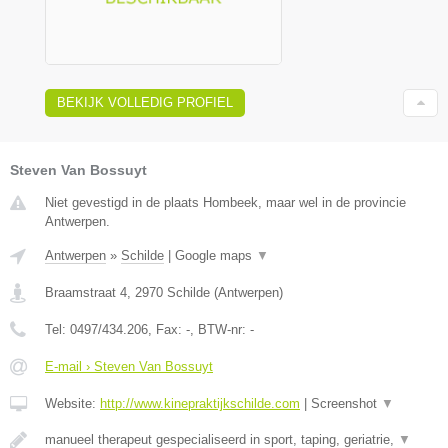
BEKIJK VOLLEDIG PROFIEL
Steven Van Bossuyt
Niet gevestigd in de plaats Hombeek, maar wel in de provincie
Antwerpen.
Antwerpen
»
Schilde
|
Google maps
▼
Braamstraat 4
,
2970
Schilde
(
Antwerpen
)
Tel:
0497/434.206
, Fax:
-
, BTW-nr:
-
E-mail › Steven Van Bossuyt
Website:
http://www.kinepraktijkschilde.com
|
Screenshot
▼
manueel therapeut gespecialiseerd in sport, taping, geriatrie,
▼