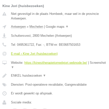
Kine Jori (huisbezoeken)
Niet gevestigd in de plaats Hombeek, maar wel in de provincie
Antwerpen.
Antwerpen
»
Mechelen
|
Google maps
▼
Schuttersvest
,
2800
Mechelen
(
Antwerpen
)
Tel:
0495361722
, Fax:
-
, BTW-nr:
BE0687501653
E-mail › Kine Jori (huisbezoeken)
Website:
https://kinesitherapietorreelejori.webnode.be/
|
Screenshot
▼
ENKEL huisbezoeken
▼
Diensten: Post-operatieve revalidatie, Gangrevalidatie
Er wordt gewerkt op afspraak.
Sociale media: