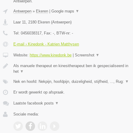
Antwerpen.
Antwerpen
»
Ekeren
|
Google maps
▼
Laar 11
,
2180
Ekeren
(
Antwerpen
)
Tel:
0456038317
, Fax:
-
, BTW-nr:
-
E-mail › Kinedonk - Katrien Matthysen
Website:
https://www.kinedonk.be
|
Screenshot
▼
Als manuele therapeut en kinesitherapeut ben ik gespecialiseerd in
het
▼
Nek en hoofd: Nekpijn, hoofdpijn, duizeligheid, stijfheid, ..., Rug:
▼
Er wordt gewerkt op afspraak.
Laatste facebook posts
▼
Sociale media: