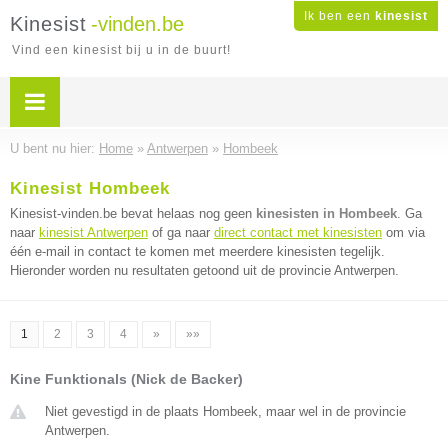
Ik ben een
kinesist
Kinesist
-vinden.be
Vind een kinesist bij u in de buurt!
U bent nu hier:
Home
»
Antwerpen
»
Hombeek
Kinesist Hombeek
Kinesist-vinden.be bevat helaas nog geen
kinesisten in Hombeek
. Ga
naar
kinesist Antwerpen
of ga naar
direct contact met kinesisten
om via
één e-mail in contact te komen met meerdere kinesisten tegelijk.
Hieronder worden nu resultaten getoond uit de provincie Antwerpen.
1
2
3
4
»
»»
Kine Funktionals (Nick de Backer)
Niet gevestigd in de plaats Hombeek, maar wel in de provincie
Antwerpen.