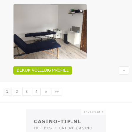
BEKIJK VOLLEDIG PROFIEL
1
2
3
4
»
»»