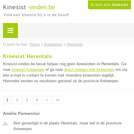
Ik ben een
kinesist
Kinesist
-vinden.be
Vind een kinesist bij u in de buurt!
U bent nu hier:
Home
»
Antwerpen
»
Herentals
Kinesist Herentals
Kinesist-vinden.be bevat helaas nog geen
kinesisten in Herentals
. Ga
naar
kinesist Antwerpen
of ga naar
direct contact met kinesisten
om via
één e-mail in contact te komen met meerdere kinesisten tegelijk.
Hieronder worden nu resultaten getoond uit de provincie Antwerpen.
1
2
3
4
»
»»
Amélie Parmentier
Niet gevestigd in de plaats Herentals, maar wel in de provincie
Antwerpen.