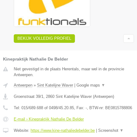
BEKIJK VOLLEDIG PROFIEL
Kinepraktijk Nathalie De Belder
Niet gevestigd in de plaats Herentals, maar wel in de provincie
Antwerpen.
Antwerpen
»
Sint Katelijne Waver
|
Google maps
▼
Groenstraat 39/1
,
2860
Sint Katelijne Waver
(
Antwerpen
)
Tel:
015/689.688 of 0498/45.20.85
, Fax:
-
, BTW-nr:
BE0815788806
E-mail › Kinepraktijk Nathalie De Belder
Website:
https://www.kine-nathaliedebelder.be
|
Screenshot
▼