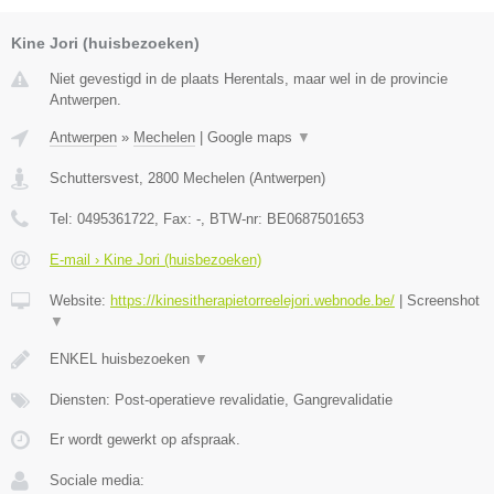
Kine Jori (huisbezoeken)
Niet gevestigd in de plaats Herentals, maar wel in de provincie
Antwerpen.
Antwerpen
»
Mechelen
|
Google maps
▼
Schuttersvest
,
2800
Mechelen
(
Antwerpen
)
Tel:
0495361722
, Fax:
-
, BTW-nr:
BE0687501653
E-mail › Kine Jori (huisbezoeken)
Website:
https://kinesitherapietorreelejori.webnode.be/
|
Screenshot
▼
ENKEL huisbezoeken
▼
Diensten: Post-operatieve revalidatie, Gangrevalidatie
Er wordt gewerkt op afspraak.
Sociale media: