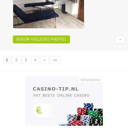
BEKIJK VOLLEDIG PROFIEL
1
2
3
4
»
»»