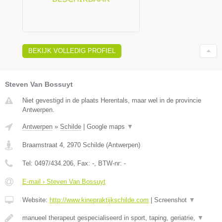
BEKIJK VOLLEDIG PROFIEL
Steven Van Bossuyt
Niet gevestigd in de plaats Herentals, maar wel in de provincie
Antwerpen.
Antwerpen
»
Schilde
|
Google maps
▼
Braamstraat 4
,
2970
Schilde
(
Antwerpen
)
Tel:
0497/434.206
, Fax:
-
, BTW-nr:
-
E-mail › Steven Van Bossuyt
Website:
http://www.kinepraktijkschilde.com
|
Screenshot
▼
manueel therapeut gespecialiseerd in sport, taping, geriatrie,
▼