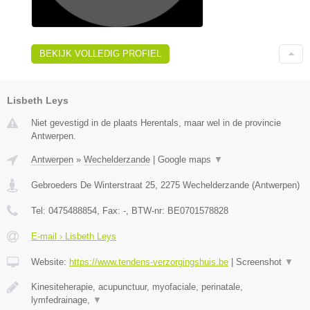
BEKIJK VOLLEDIG PROFIEL
Lisbeth Leys
Niet gevestigd in de plaats Herentals, maar wel in de provincie
Antwerpen.
Antwerpen
»
Wechelderzande
|
Google maps
▼
Gebroeders De Winterstraat 25
,
2275
Wechelderzande
(
Antwerpen
)
Tel:
0475488854
, Fax:
-
, BTW-nr:
BE0701578828
E-mail › Lisbeth Leys
Website:
https://www.tendens-verzorgingshuis.be
|
Screenshot
▼
Kinesiteherapie, acupunctuur, myofaciale, perinatale,
lymfedrainage,
▼