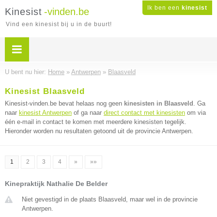
Ik ben een
kinesist
Kinesist
-vinden.be
Vind een kinesist bij u in de buurt!
U bent nu hier:
Home
»
Antwerpen
»
Blaasveld
Kinesist Blaasveld
Kinesist-vinden.be bevat helaas nog geen
kinesisten in Blaasveld
. Ga
naar
kinesist Antwerpen
of ga naar
direct contact met kinesisten
om via
één e-mail in contact te komen met meerdere kinesisten tegelijk.
Hieronder worden nu resultaten getoond uit de provincie Antwerpen.
1
2
3
4
»
»»
Kinepraktijk Nathalie De Belder
Niet gevestigd in de plaats Blaasveld, maar wel in de provincie
Antwerpen.