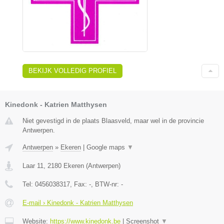
BEKIJK VOLLEDIG PROFIEL
Kinedonk - Katrien Matthysen
Niet gevestigd in de plaats Blaasveld, maar wel in de provincie
Antwerpen.
Antwerpen
»
Ekeren
|
Google maps
▼
Laar 11
,
2180
Ekeren
(
Antwerpen
)
Tel:
0456038317
, Fax:
-
, BTW-nr:
-
E-mail › Kinedonk - Katrien Matthysen
Website:
https://www.kinedonk.be
|
Screenshot
▼