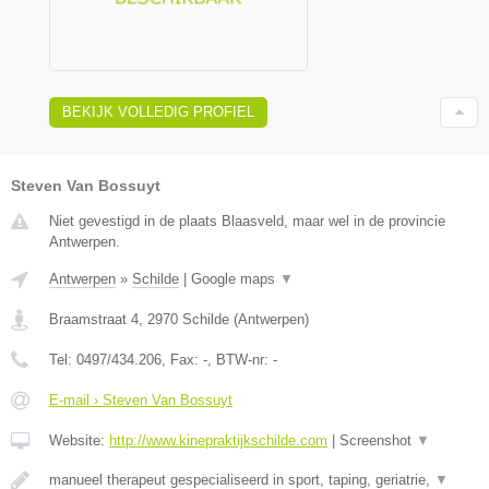
BEKIJK VOLLEDIG PROFIEL
Steven Van Bossuyt
Niet gevestigd in de plaats Blaasveld, maar wel in de provincie
Antwerpen.
Antwerpen
»
Schilde
|
Google maps
▼
Braamstraat 4
,
2970
Schilde
(
Antwerpen
)
Tel:
0497/434.206
, Fax:
-
, BTW-nr:
-
E-mail › Steven Van Bossuyt
Website:
http://www.kinepraktijkschilde.com
|
Screenshot
▼
manueel therapeut gespecialiseerd in sport, taping, geriatrie,
▼