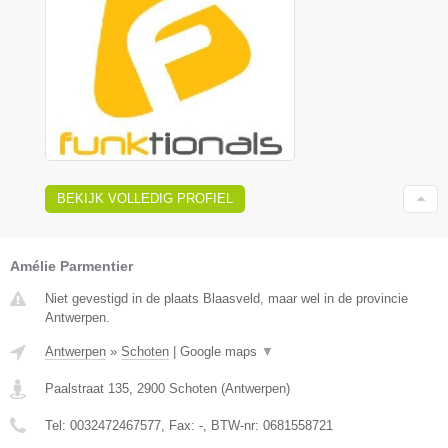
BEKIJK VOLLEDIG PROFIEL
Amélie Parmentier
Niet gevestigd in de plaats Blaasveld, maar wel in de provincie
Antwerpen.
Antwerpen
»
Schoten
|
Google maps
▼
Paalstraat 135
,
2900
Schoten
(
Antwerpen
)
Tel:
0032472467577
, Fax:
-
, BTW-nr:
0681558721