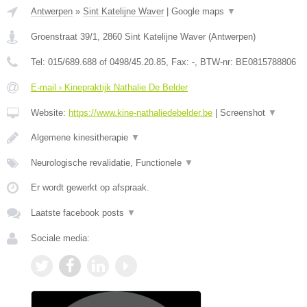
Antwerpen
»
Sint Katelijne Waver
|
Google maps
▼
Groenstraat 39/1
,
2860
Sint Katelijne Waver
(
Antwerpen
)
Tel:
015/689.688 of 0498/45.20.85
, Fax:
-
, BTW-nr:
BE0815788806
E-mail › Kinepraktijk Nathalie De Belder
Website:
https://www.kine-nathaliedebelder.be
|
Screenshot
▼
Algemene kinesitherapie
▼
Neurologische revalidatie, Functionele
▼
Er wordt gewerkt op afspraak.
Laatste facebook posts
▼
Sociale media: