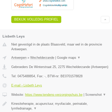
BEKIJK VOLLEDIG PROFIEL
Lisbeth Leys
Niet gevestigd in de plaats Blaasveld, maar wel in de provincie
Antwerpen.
Antwerpen
»
Wechelderzande
|
Google maps
▼
Gebroeders De Winterstraat 25
,
2275
Wechelderzande
(
Antwerpen
)
Tel:
0475488854
, Fax:
-
, BTW-nr:
BE0701578828
E-mail › Lisbeth Leys
Website:
https://www.tendens-verzorgingshuis.be
|
Screenshot
▼
Kinesiteherapie, acupunctuur, myofaciale, perinatale,
lymfedrainage,
▼