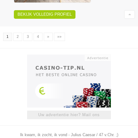
BEKIJK VOLLEDIG PROFIEL
1
2
3
4
»
»»
Uw advertentie hier? Mail ons
Ik kwam, ik zocht, ik vond - Julius Caesar / 47 v.Chr. ;)