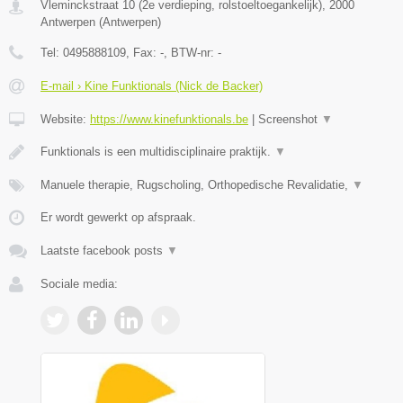
Vleminckstraat 10 (2e verdieping, rolstoeltoegankelijk)
,
2000
Antwerpen
(
Antwerpen
)
Tel:
0495888109
, Fax:
-
, BTW-nr:
-
E-mail › Kine Funktionals (Nick de Backer)
Website:
https://www.kinefunktionals.be
|
Screenshot
▼
Funktionals is een multidisciplinaire praktijk.
▼
Manuele therapie, Rugscholing, Orthopedische Revalidatie,
▼
Er wordt gewerkt op afspraak.
Laatste facebook posts
▼
Sociale media: