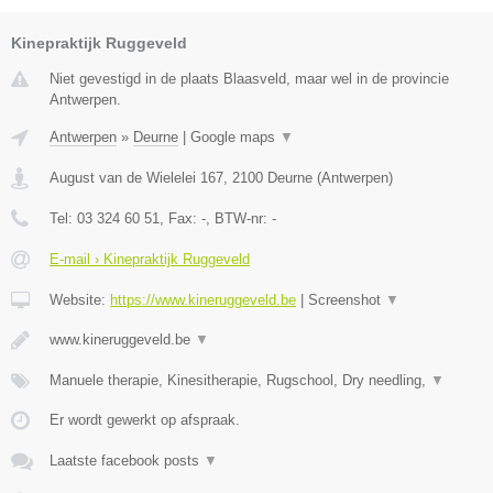
Kinepraktijk Ruggeveld
Niet gevestigd in de plaats Blaasveld, maar wel in de provincie
Antwerpen.
Antwerpen
»
Deurne
|
Google maps
▼
August van de Wielelei 167
,
2100
Deurne
(
Antwerpen
)
Tel:
03 324 60 51
, Fax:
-
, BTW-nr:
-
E-mail › Kinepraktijk Ruggeveld
Website:
https://www.kineruggeveld.be
|
Screenshot
▼
www.kineruggeveld.be
▼
Manuele therapie, Kinesitherapie, Rugschool, Dry needling,
▼
Er wordt gewerkt op afspraak.
Laatste facebook posts
▼