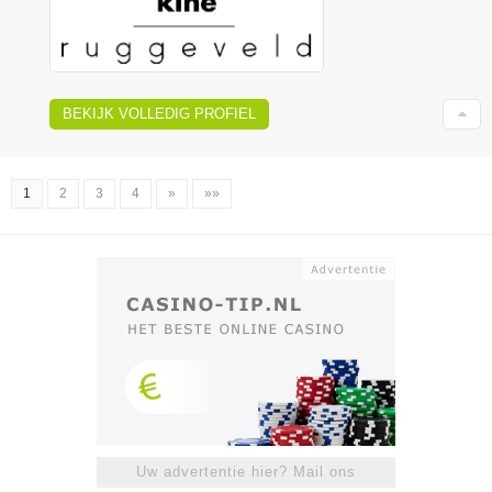
BEKIJK VOLLEDIG PROFIEL
1
2
3
4
»
»»
Uw advertentie hier? Mail ons