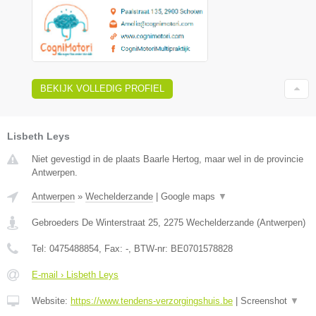
BEKIJK VOLLEDIG PROFIEL
Lisbeth Leys
Niet gevestigd in de plaats Baarle Hertog, maar wel in de provincie
Antwerpen.
Antwerpen
»
Wechelderzande
|
Google maps
▼
Gebroeders De Winterstraat 25
,
2275
Wechelderzande
(
Antwerpen
)
Tel:
0475488854
, Fax:
-
, BTW-nr:
BE0701578828
E-mail › Lisbeth Leys
Website:
https://www.tendens-verzorgingshuis.be
|
Screenshot
▼