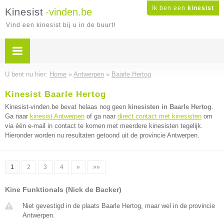
Ik ben een
kinesist
Kinesist
-vinden.be
Vind een kinesist bij u in de buurt!
U bent nu hier:
Home
»
Antwerpen
»
Baarle Hertog
Kinesist Baarle Hertog
Kinesist-vinden.be bevat helaas nog geen
kinesisten in Baarle Hertog
.
Ga naar
kinesist Antwerpen
of ga naar
direct contact met kinesisten
om
via één e-mail in contact te komen met meerdere kinesisten tegelijk.
Hieronder worden nu resultaten getoond uit de provincie Antwerpen.
1
2
3
4
»
»»
Kine Funktionals (Nick de Backer)
Niet gevestigd in de plaats Baarle Hertog, maar wel in de provincie
Antwerpen.