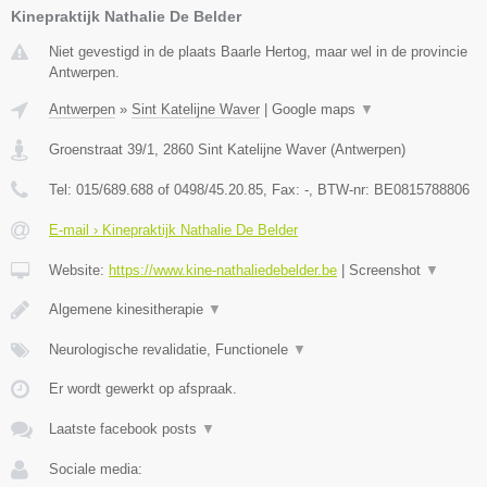
Kinepraktijk Nathalie De Belder
Niet gevestigd in de plaats Baarle Hertog, maar wel in de provincie
Antwerpen.
Antwerpen
»
Sint Katelijne Waver
|
Google maps
▼
Groenstraat 39/1
,
2860
Sint Katelijne Waver
(
Antwerpen
)
Tel:
015/689.688 of 0498/45.20.85
, Fax:
-
, BTW-nr:
BE0815788806
E-mail › Kinepraktijk Nathalie De Belder
Website:
https://www.kine-nathaliedebelder.be
|
Screenshot
▼
Algemene kinesitherapie
▼
Neurologische revalidatie, Functionele
▼
Er wordt gewerkt op afspraak.
Laatste facebook posts
▼
Sociale media: