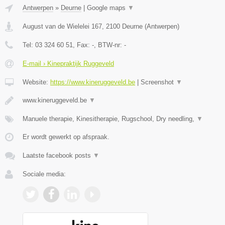
Antwerpen
»
Deurne
|
Google maps
▼
August van de Wielelei 167
,
2100
Deurne
(
Antwerpen
)
Tel:
03 324 60 51
, Fax:
-
, BTW-nr:
-
E-mail › Kinepraktijk Ruggeveld
Website:
https://www.kineruggeveld.be
|
Screenshot
▼
www.kineruggeveld.be
▼
Manuele therapie, Kinesitherapie, Rugschool, Dry needling,
▼
Er wordt gewerkt op afspraak.
Laatste facebook posts
▼
Sociale media: