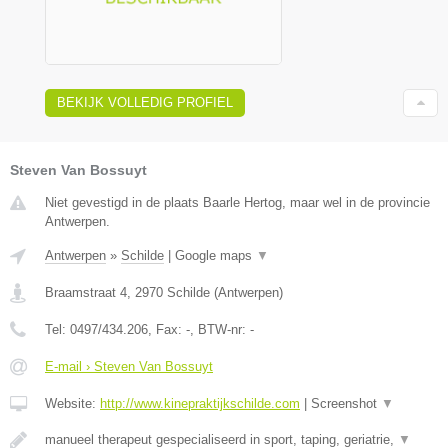
BEKIJK VOLLEDIG PROFIEL
Steven Van Bossuyt
Niet gevestigd in de plaats Baarle Hertog, maar wel in de provincie
Antwerpen.
Antwerpen
»
Schilde
|
Google maps
▼
Braamstraat 4
,
2970
Schilde
(
Antwerpen
)
Tel:
0497/434.206
, Fax:
-
, BTW-nr:
-
E-mail › Steven Van Bossuyt
Website:
http://www.kinepraktijkschilde.com
|
Screenshot
▼
manueel therapeut gespecialiseerd in sport, taping, geriatrie,
▼