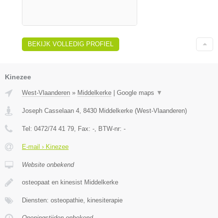
BEKIJK VOLLEDIG PROFIEL
Kinezee
West-Vlaanderen
»
Middelkerke
|
Google maps
▼
Joseph Casselaan 4
,
8430
Middelkerke
(
West-Vlaanderen
)
Tel:
0472/74 41 79
, Fax:
-
, BTW-nr:
-
E-mail › Kinezee
Website onbekend
osteopaat en kinesist Middelkerke
Diensten: osteopathie, kinesiterapie
Openingstijden onbekend