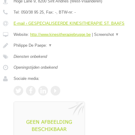
Hoge Lane 9
,
8200
Sint Andries
(
West-Vlaanderen
)
Tel:
050/38 95 25
, Fax:
-
, BTW-nr:
-
E-mail › GESPECIALISEERDE KINESITHERAPIE ST. BAAFS
Website:
http://www.kinesitherapiebrugge.be
|
Screenshot
▼
Philippe De Paepe:
▼
Diensten onbekend
Openingstijden onbekend
Sociale media: