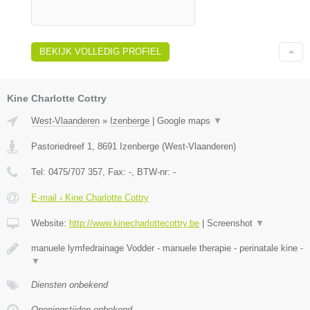
BEKIJK VOLLEDIG PROFIEL
Kine Charlotte Cottry
West-Vlaanderen
»
Izenberge
|
Google maps
▼
Pastoriedreef 1
,
8691
Izenberge
(
West-Vlaanderen
)
Tel:
0475/707 357
, Fax:
-
, BTW-nr:
-
E-mail › Kine Charlotte Cottry
Website:
http://www.kinecharlottecottry.be
|
Screenshot
▼
manuele lymfedrainage Vodder - manuele therapie - perinatale kine -
▼
Diensten onbekend
Openingstijden onbekend