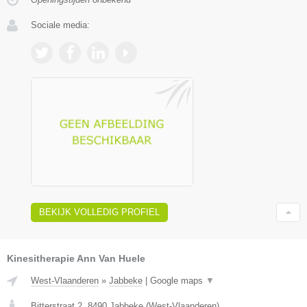
Sociale media:
BEKIJK VOLLEDIG PROFIEL
Kinesitherapie Ann Van Huele
West-Vlaanderen
»
Jabbeke
|
Google maps
▼
Bitterstraat 2
,
8490
Jabbeke
(
West-Vlaanderen
)