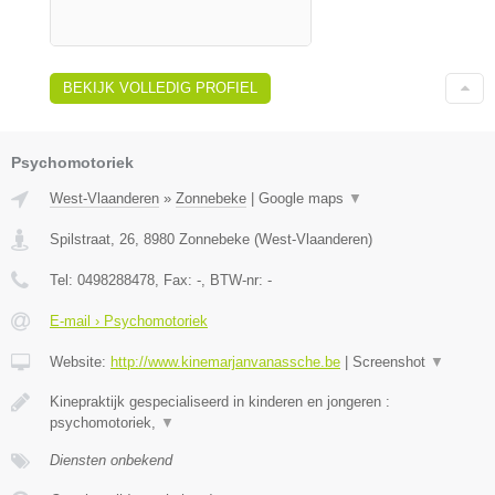
BEKIJK VOLLEDIG PROFIEL
Psychomotoriek
West-Vlaanderen
»
Zonnebeke
|
Google maps
▼
Spilstraat, 26
,
8980
Zonnebeke
(
West-Vlaanderen
)
Tel:
0498288478
, Fax:
-
, BTW-nr:
-
E-mail › Psychomotoriek
Website:
http://www.kinemarjanvanassche.be
|
Screenshot
▼
Kinepraktijk gespecialiseerd in kinderen en jongeren :
psychomotoriek,
▼
Diensten onbekend