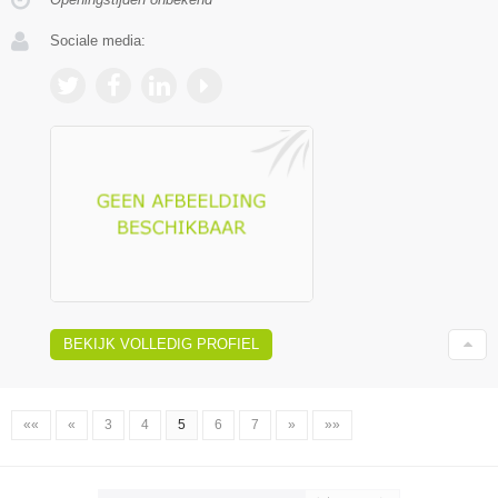
Sociale media:
BEKIJK VOLLEDIG PROFIEL
««
«
3
4
5
6
7
»
»»