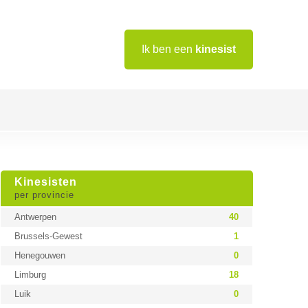
Ik ben een
kinesist
Kinesisten
per provincie
Antwerpen
40
Brussels-Gewest
1
Henegouwen
0
Limburg
18
Luik
0