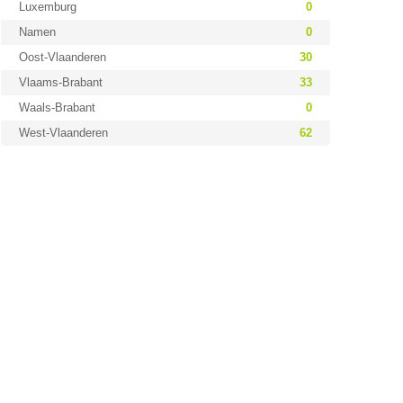
Luxemburg
0
Namen
0
Oost-Vlaanderen
30
Vlaams-Brabant
33
Waals-Brabant
0
West-Vlaanderen
62