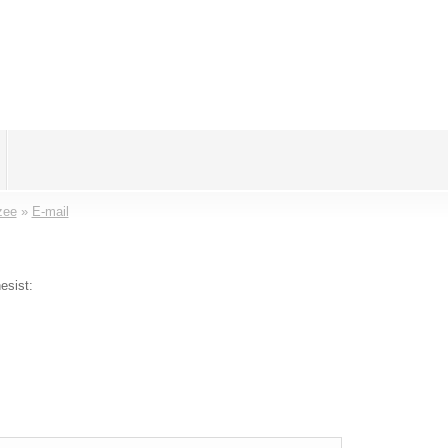
zee
»
E-mail
esist: