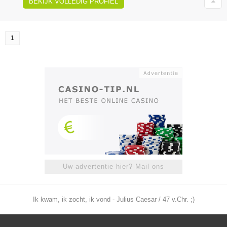
BEKIJK VOLLEDIG PROFIEL
1
Uw advertentie hier? Mail ons
Ik kwam, ik zocht, ik vond - Julius Caesar / 47 v.Chr. ;)