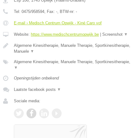
Esp 106
,
1745
Opwijk
(
Vlaams-Brabant
)
Tel:
0475/958594
, Fax:
-
, BTW-nr:
-
E-mail › Medisch Centrum Opwijk - Kiné Caro vof
Website:
https://www.medischcentrumopwijk.be
|
Screenshot
▼
Algemene Kinesitherapie, Manuele Therapie, Sportkinesitherapie,
Manuele
▼
Algemene Kinesitherapie, Manuele Therapie, Sportkinesitherapie,
▼
Openingstijden onbekend
Laatste facebook posts
▼
Sociale media: