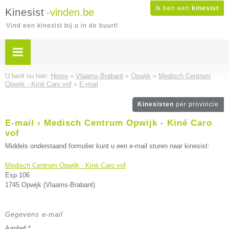
Ik ben een
kinesist
Kinesist
-vinden.be
Vind een kinesist bij u in de buurt!
U bent nu hier:
Home
»
Vlaams-Brabant
»
Opwijk
»
Medisch Centrum
Opwijk - Kiné Caro vof
»
E-mail
Kinesisten
per provincie
E-mail › Medisch Centrum Opwijk - Kiné Caro
vof
Middels onderstaand formulier kunt u een e-mail sturen naar kinesist:
Medisch Centrum Opwijk - Kiné Caro vof
Esp 106
1745 Opwijk (Vlaams-Brabant)
Gegevens e-mail
Aanhef:*