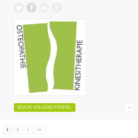
BEKIJK VOLLEDIG PROFIEL
1
2
»
»»