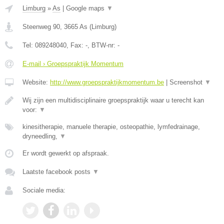
Limburg
»
As
|
Google maps
▼
Steenweg 90
,
3665
As
(
Limburg
)
Tel:
089248040
, Fax:
-
, BTW-nr:
-
E-mail › Groepspraktijk Momentum
Website:
http://www.groepspraktijkmomentum.be
|
Screenshot
▼
Wij zijn een multidisciplinaire groepspraktijk waar u terecht kan
voor:
▼
kinesitherapie, manuele therapie, osteopathie, lymfedrainage,
dryneedling,
▼
Er wordt gewerkt op afspraak.
Laatste facebook posts
▼
Sociale media: