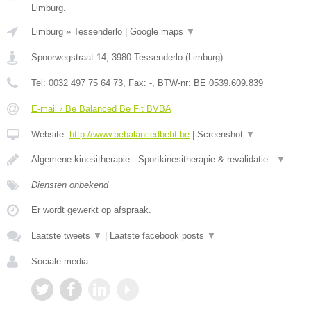
Limburg.
Limburg
»
Tessenderlo
|
Google maps
▼
Spoorwegstraat 14
,
3980
Tessenderlo
(
Limburg
)
Tel:
0032 497 75 64 73
, Fax:
-
, BTW-nr:
BE 0539.609.839
E-mail › Be Balanced Be Fit BVBA
Website:
http://www.bebalancedbefit.be
|
Screenshot
▼
Algemene kinesitherapie - Sportkinesitherapie & revalidatie -
▼
Diensten onbekend
Er wordt gewerkt op afspraak.
Laatste tweets
▼
|
Laatste facebook posts
▼
Sociale media: