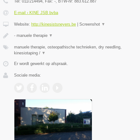
Tel:
011/214494
, Fax:
-
, BTW-nr:
883.612.887
E-mail › KINE JSB bvba
Website:
http://kinesistsneyers.be
|
Screenshot
▼
- manuele therapie
▼
manuele therapie, osteopathische technieken, dry needling,
kinesiotaping /
▼
Er wordt gewerkt op afspraak.
Sociale media: