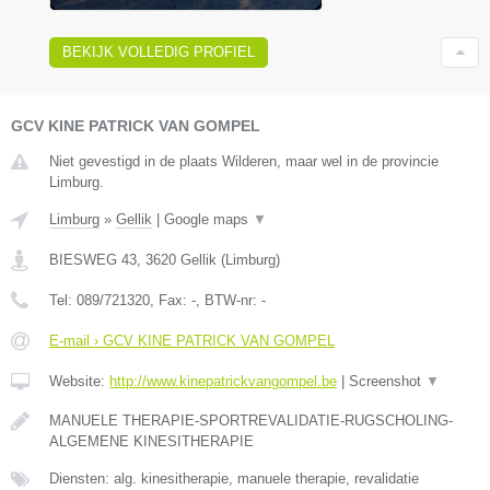
BEKIJK VOLLEDIG PROFIEL
GCV KINE PATRICK VAN GOMPEL
Niet gevestigd in de plaats Wilderen, maar wel in de provincie
Limburg.
Limburg
»
Gellik
|
Google maps
▼
BIESWEG 43
,
3620
Gellik
(
Limburg
)
Tel:
089/721320
, Fax:
-
, BTW-nr:
-
E-mail › GCV KINE PATRICK VAN GOMPEL
Website:
http://www.kinepatrickvangompel.be
|
Screenshot
▼
MANUELE THERAPIE-SPORTREVALIDATIE-RUGSCHOLING-
ALGEMENE KINESITHERAPIE
Diensten: alg. kinesitherapie, manuele therapie, revalidatie