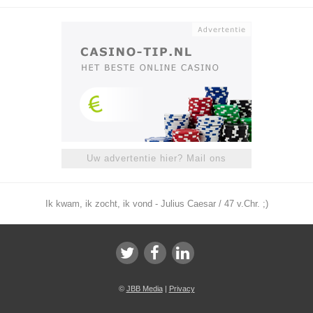
Uw advertentie hier? Mail ons
Ik kwam, ik zocht, ik vond - Julius Caesar / 47 v.Chr. ;)
©
JBB Media
|
Privacy