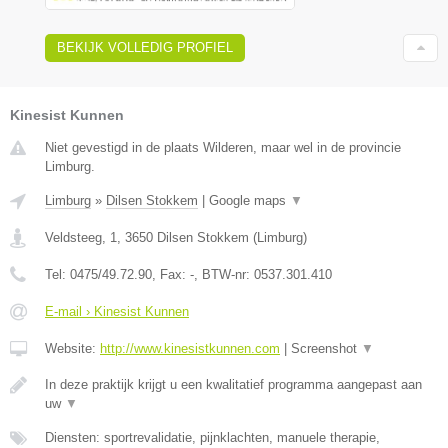
BEKIJK VOLLEDIG PROFIEL
Kinesist Kunnen
Niet gevestigd in de plaats Wilderen, maar wel in de provincie
Limburg.
Limburg
»
Dilsen Stokkem
|
Google maps
▼
Veldsteeg, 1
,
3650
Dilsen Stokkem
(
Limburg
)
Tel:
0475/49.72.90
, Fax:
-
, BTW-nr:
0537.301.410
E-mail › Kinesist Kunnen
Website:
http://www.kinesistkunnen.com
|
Screenshot
▼
In deze praktijk krijgt u een kwalitatief programma aangepast aan
uw
▼
Diensten: sportrevalidatie, pijnklachten, manuele therapie,