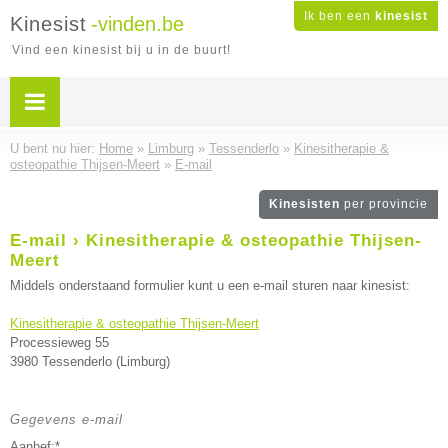
Ik ben een
kinesist
Kinesist
-vinden.be
Vind een kinesist bij u in de buurt!
U bent nu hier:
Home
»
Limburg
»
Tessenderlo
»
Kinesitherapie &
osteopathie Thijsen-Meert
»
E-mail
Kinesisten
per provincie
E-mail › Kinesitherapie & osteopathie Thijsen-
Meert
Middels onderstaand formulier kunt u een e-mail sturen naar kinesist:
Kinesitherapie & osteopathie Thijsen-Meert
Processieweg 55
3980 Tessenderlo (Limburg)
Gegevens e-mail
Aanhef:*