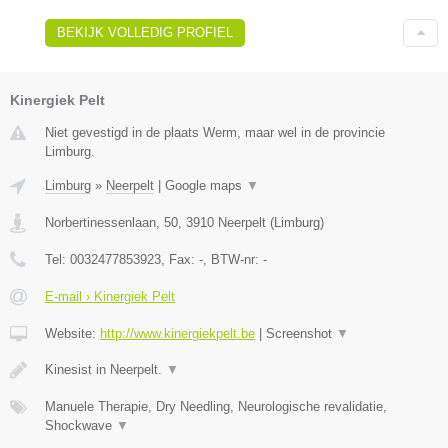
BEKIJK VOLLEDIG PROFIEL
Kinergiek Pelt
Niet gevestigd in de plaats Werm, maar wel in de provincie
Limburg.
Limburg
»
Neerpelt
|
Google maps
▼
Norbertinessenlaan, 50
,
3910
Neerpelt
(
Limburg
)
Tel:
0032477853923
, Fax:
-
, BTW-nr:
-
E-mail › Kinergiek Pelt
Website:
http://www.kinergiekpelt.be
|
Screenshot
▼
Kinesist in Neerpelt.
▼
Manuele Therapie, Dry Needling, Neurologische revalidatie,
Shockwave
▼