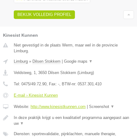
BEKIJK VOLLEDIG PROFIEL
Kinesist Kunnen
Niet gevestigd in de plaats Werm, maar wel in de provincie
Limburg.
Limburg
»
Dilsen Stokkem
|
Google maps
▼
Veldsteeg, 1
,
3650
Dilsen Stokkem
(
Limburg
)
Tel:
0475/49.72.90
, Fax:
-
, BTW-nr:
0537.301.410
E-mail › Kinesist Kunnen
Website:
http://www.kinesistkunnen.com
|
Screenshot
▼
In deze praktijk krijgt u een kwalitatief programma aangepast aan
uw
▼
Diensten: sportrevalidatie, pijnklachten, manuele therapie,