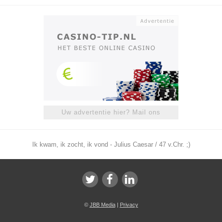
Uw advertentie hier? Mail ons
Ik kwam, ik zocht, ik vond - Julius Caesar / 47 v.Chr. ;)
©
JBB Media
|
Privacy