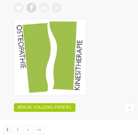
BEKIJK VOLLEDIG PROFIEL
1
2
»
»»