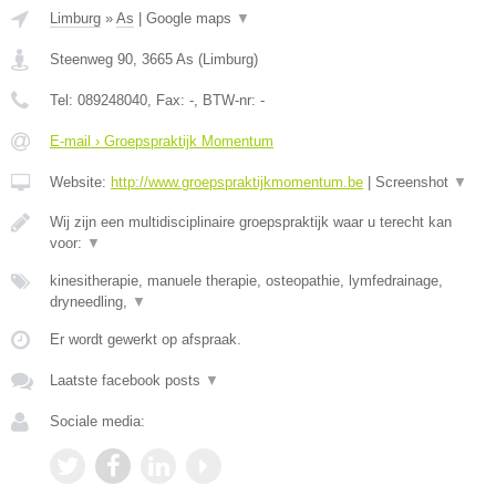
Limburg
»
As
|
Google maps
▼
Steenweg 90
,
3665
As
(
Limburg
)
Tel:
089248040
, Fax:
-
, BTW-nr:
-
E-mail › Groepspraktijk Momentum
Website:
http://www.groepspraktijkmomentum.be
|
Screenshot
▼
Wij zijn een multidisciplinaire groepspraktijk waar u terecht kan
voor:
▼
kinesitherapie, manuele therapie, osteopathie, lymfedrainage,
dryneedling,
▼
Er wordt gewerkt op afspraak.
Laatste facebook posts
▼
Sociale media: