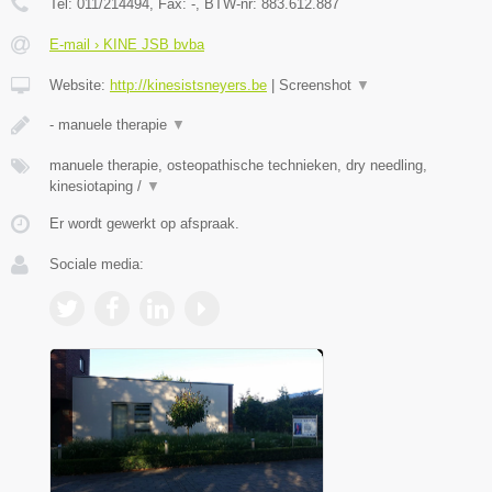
Tel:
011/214494
, Fax:
-
, BTW-nr:
883.612.887
E-mail › KINE JSB bvba
Website:
http://kinesistsneyers.be
|
Screenshot
▼
- manuele therapie
▼
manuele therapie, osteopathische technieken, dry needling,
kinesiotaping /
▼
Er wordt gewerkt op afspraak.
Sociale media: