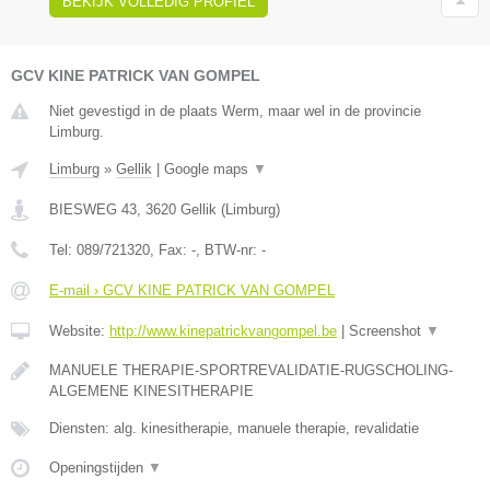
BEKIJK VOLLEDIG PROFIEL
GCV KINE PATRICK VAN GOMPEL
Niet gevestigd in de plaats Werm, maar wel in de provincie
Limburg.
Limburg
»
Gellik
|
Google maps
▼
BIESWEG 43
,
3620
Gellik
(
Limburg
)
Tel:
089/721320
, Fax:
-
, BTW-nr:
-
E-mail › GCV KINE PATRICK VAN GOMPEL
Website:
http://www.kinepatrickvangompel.be
|
Screenshot
▼
MANUELE THERAPIE-SPORTREVALIDATIE-RUGSCHOLING-
ALGEMENE KINESITHERAPIE
Diensten: alg. kinesitherapie, manuele therapie, revalidatie
Openingstijden
▼