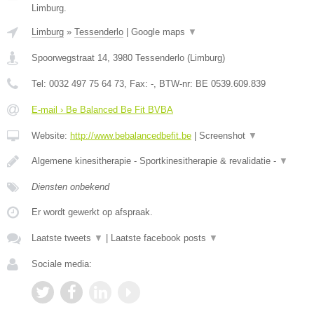
Limburg.
Limburg
»
Tessenderlo
|
Google maps
▼
Spoorwegstraat 14
,
3980
Tessenderlo
(
Limburg
)
Tel:
0032 497 75 64 73
, Fax:
-
, BTW-nr:
BE 0539.609.839
E-mail › Be Balanced Be Fit BVBA
Website:
http://www.bebalancedbefit.be
|
Screenshot
▼
Algemene kinesitherapie - Sportkinesitherapie & revalidatie -
▼
Diensten onbekend
Er wordt gewerkt op afspraak.
Laatste tweets
▼
|
Laatste facebook posts
▼
Sociale media: