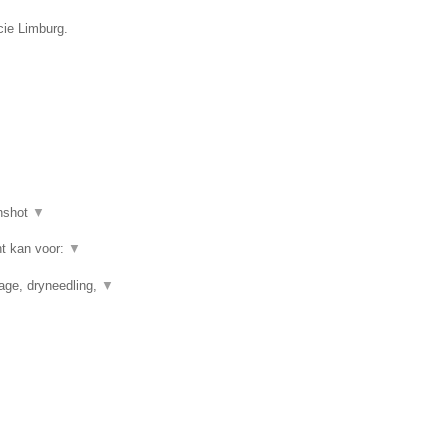
cie Limburg.
nshot
▼
ht kan voor:
▼
nage, dryneedling,
▼