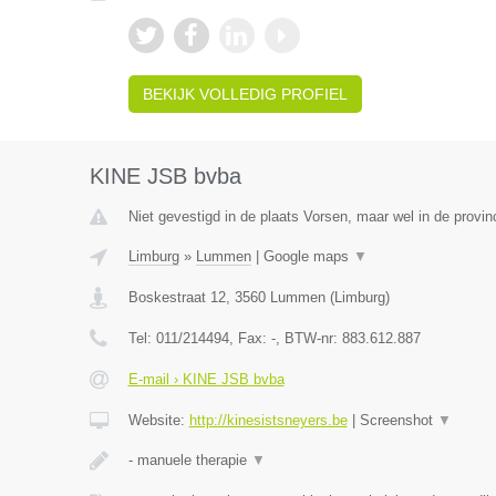
BEKIJK VOLLEDIG PROFIEL
KINE JSB bvba
Niet gevestigd in de plaats Vorsen, maar wel in de provin
Limburg
»
Lummen
|
Google maps
▼
Boskestraat 12
,
3560
Lummen
(
Limburg
)
Tel:
011/214494
, Fax:
-
, BTW-nr:
883.612.887
E-mail › KINE JSB bvba
Website:
http://kinesistsneyers.be
|
Screenshot
▼
- manuele therapie
▼