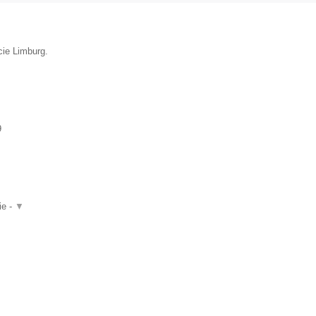
cie Limburg.
9
ie -
▼