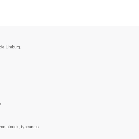
cie Limburg.
▼
romotoriek, typcursus