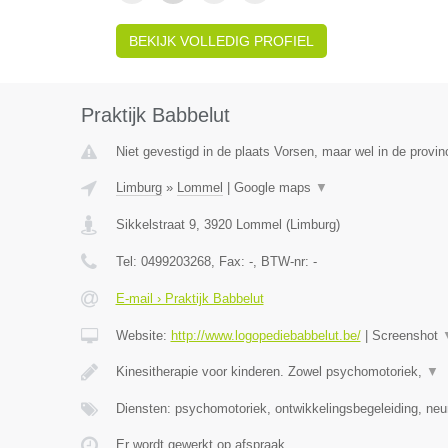
BEKIJK VOLLEDIG PROFIEL
Praktijk Babbelut
Niet gevestigd in de plaats Vorsen, maar wel in de provin
Limburg
»
Lommel
|
Google maps
▼
Sikkelstraat 9
,
3920
Lommel
(
Limburg
)
Tel:
0499203268
, Fax:
-
, BTW-nr:
-
E-mail › Praktijk Babbelut
Website:
http://www.logopediebabbelut.be/
|
Screenshot
Kinesitherapie voor kinderen. Zowel psychomotoriek,
▼
Diensten: psychomotoriek, ontwikkelingsbegeleiding, neu
Er wordt gewerkt op afspraak.