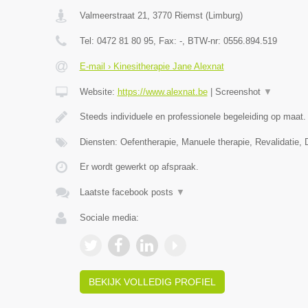
Valmeerstraat 21
,
3770
Riemst
(
Limburg
)
Tel:
0472 81 80 95
, Fax:
-
, BTW-nr:
0556.894.519
E-mail › Kinesitherapie Jane Alexnat
Website:
https://www.alexnat.be
|
Screenshot
▼
Steeds individuele en professionele begeleiding op maat.
Diensten: Oefentherapie, Manuele therapie, Revalidatie, 
Er wordt gewerkt op afspraak.
Laatste facebook posts
▼
Sociale media:
BEKIJK VOLLEDIG PROFIEL