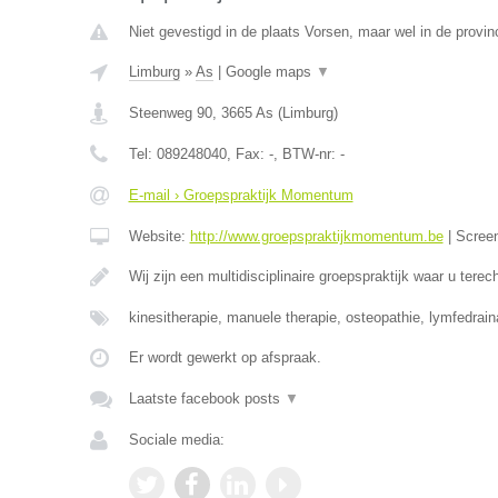
Niet gevestigd in de plaats Vorsen, maar wel in de provin
Limburg
»
As
|
Google maps
▼
Steenweg 90
,
3665
As
(
Limburg
)
Tel:
089248040
, Fax:
-
, BTW-nr:
-
E-mail › Groepspraktijk Momentum
Website:
http://www.groepspraktijkmomentum.be
|
Scree
Wij zijn een multidisciplinaire groepspraktijk waar u terec
kinesitherapie, manuele therapie, osteopathie, lymfedrai
Er wordt gewerkt op afspraak.
Laatste facebook posts
▼
Sociale media: