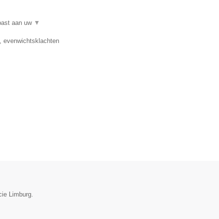
epast aan uw
▼
e, evenwichtsklachten
cie Limburg.