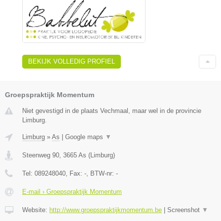
BEKIJK VOLLEDIG PROFIEL
Groepspraktijk Momentum
Niet gevestigd in de plaats Vechmaal, maar wel in de provincie
Limburg.
Limburg
»
As
|
Google maps
▼
Steenweg 90
,
3665
As
(
Limburg
)
Tel:
089248040
, Fax:
-
, BTW-nr:
-
E-mail › Groepspraktijk Momentum
Website:
http://www.groepspraktijkmomentum.be
|
Screenshot
▼