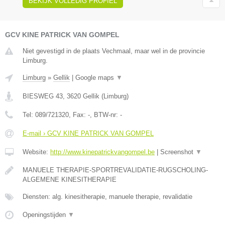
BEKIJK VOLLEDIG PROFIEL
GCV KINE PATRICK VAN GOMPEL
Niet gevestigd in de plaats Vechmaal, maar wel in de provincie
Limburg.
Limburg
»
Gellik
|
Google maps
▼
BIESWEG 43
,
3620
Gellik
(
Limburg
)
Tel:
089/721320
, Fax:
-
, BTW-nr:
-
E-mail › GCV KINE PATRICK VAN GOMPEL
Website:
http://www.kinepatrickvangompel.be
|
Screenshot
▼
MANUELE THERAPIE-SPORTREVALIDATIE-RUGSCHOLING-
ALGEMENE KINESITHERAPIE
Diensten: alg. kinesitherapie, manuele therapie, revalidatie
Openingstijden
▼