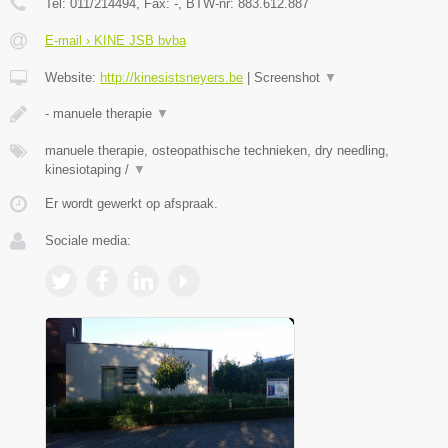
Tel:
011/214494
, Fax:
-
, BTW-nr:
883.612.887
E-mail › KINE JSB bvba
Website:
http://kinesistsneyers.be
|
Screenshot
▼
- manuele therapie
▼
manuele therapie, osteopathische technieken, dry needling,
kinesiotaping /
▼
Er wordt gewerkt op afspraak.
Sociale media: