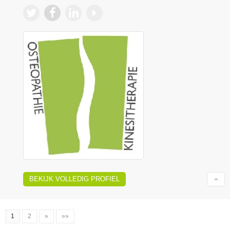
BEKIJK VOLLEDIG PROFIEL
1
2
»
»»