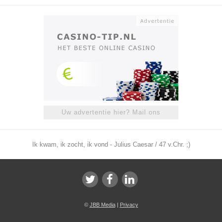
Uw advertentie hier? Mail ons
Ik kwam, ik zocht, ik vond - Julius Caesar / 47 v.Chr. ;)
©
JBB Media
|
Privacy