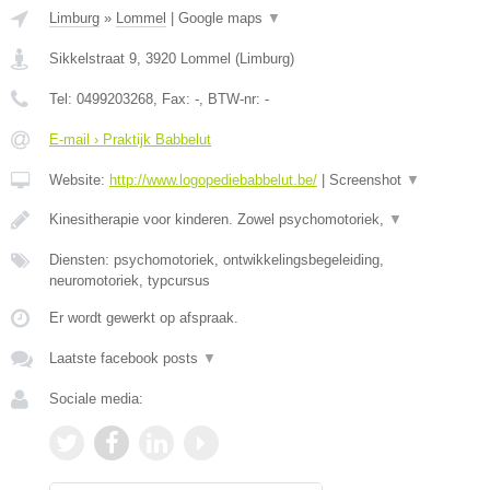
Limburg
»
Lommel
|
Google maps
▼
Sikkelstraat 9
,
3920
Lommel
(
Limburg
)
Tel:
0499203268
, Fax:
-
, BTW-nr:
-
E-mail › Praktijk Babbelut
Website:
http://www.logopediebabbelut.be/
|
Screenshot
▼
Kinesitherapie voor kinderen. Zowel psychomotoriek,
▼
Diensten: psychomotoriek, ontwikkelingsbegeleiding,
neuromotoriek, typcursus
Er wordt gewerkt op afspraak.
Laatste facebook posts
▼
Sociale media: