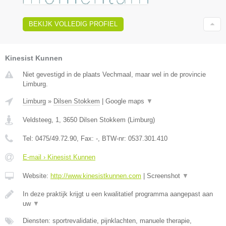
BEKIJK VOLLEDIG PROFIEL
Kinesist Kunnen
Niet gevestigd in de plaats Vechmaal, maar wel in de provincie
Limburg.
Limburg
»
Dilsen Stokkem
|
Google maps
▼
Veldsteeg, 1
,
3650
Dilsen Stokkem
(
Limburg
)
Tel:
0475/49.72.90
, Fax:
-
, BTW-nr:
0537.301.410
E-mail › Kinesist Kunnen
Website:
http://www.kinesistkunnen.com
|
Screenshot
▼
In deze praktijk krijgt u een kwalitatief programma aangepast aan
uw
▼
Diensten: sportrevalidatie, pijnklachten, manuele therapie,