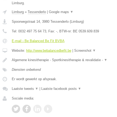
Limburg.
Limburg
»
Tessenderlo
|
Google maps
▼
Spoorwegstraat 14
,
3980
Tessenderlo
(
Limburg
)
Tel:
0032 497 75 64 73
, Fax:
-
, BTW-nr:
BE 0539.609.839
E-mail › Be Balanced Be Fit BVBA
Website:
http://www.bebalancedbefit.be
|
Screenshot
▼
Algemene kinesitherapie - Sportkinesitherapie & revalidatie -
▼
Diensten onbekend
Er wordt gewerkt op afspraak.
Laatste tweets
▼
|
Laatste facebook posts
▼
Sociale media: