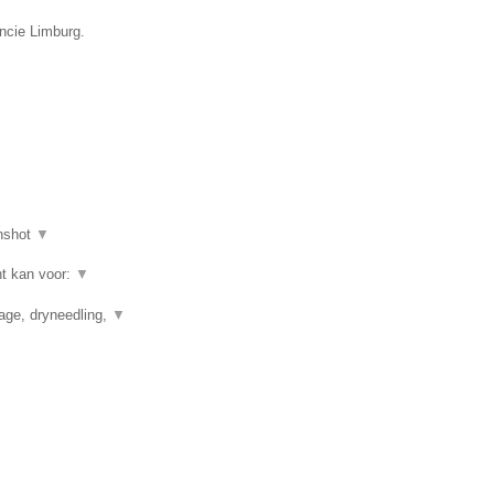
incie Limburg.
nshot
▼
ht kan voor:
▼
nage, dryneedling,
▼