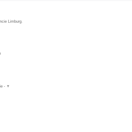
incie Limburg.
9
ie -
▼