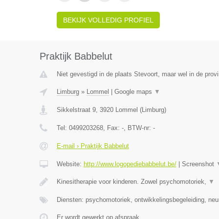
BEKIJK VOLLEDIG PROFIEL
Praktijk Babbelut
Niet gevestigd in de plaats Stevoort, maar wel in de prov
Limburg
»
Lommel
|
Google maps
▼
Sikkelstraat 9
,
3920
Lommel
(
Limburg
)
Tel:
0499203268
, Fax:
-
, BTW-nr:
-
E-mail › Praktijk Babbelut
Website:
http://www.logopediebabbelut.be/
|
Screenshot
Kinesitherapie voor kinderen. Zowel psychomotoriek,
▼
Diensten: psychomotoriek, ontwikkelingsbegeleiding, neu
Er wordt gewerkt op afspraak.