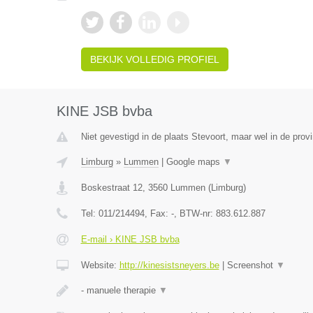
BEKIJK VOLLEDIG PROFIEL
KINE JSB bvba
Niet gevestigd in de plaats Stevoort, maar wel in de prov
Limburg
»
Lummen
|
Google maps
▼
Boskestraat 12
,
3560
Lummen
(
Limburg
)
Tel:
011/214494
, Fax:
-
, BTW-nr:
883.612.887
E-mail › KINE JSB bvba
Website:
http://kinesistsneyers.be
|
Screenshot
▼
- manuele therapie
▼