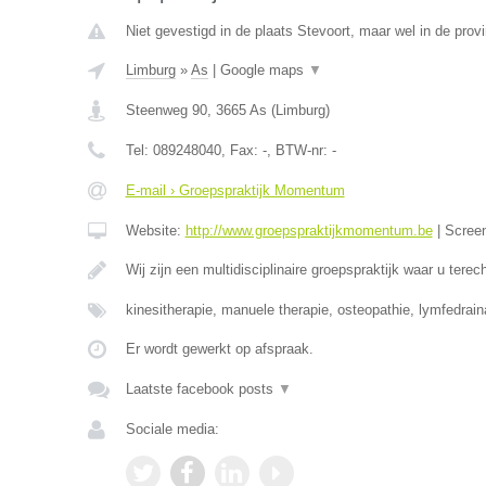
Niet gevestigd in de plaats Stevoort, maar wel in de prov
Limburg
»
As
|
Google maps
▼
Steenweg 90
,
3665
As
(
Limburg
)
Tel:
089248040
, Fax:
-
, BTW-nr:
-
E-mail › Groepspraktijk Momentum
Website:
http://www.groepspraktijkmomentum.be
|
Scree
Wij zijn een multidisciplinaire groepspraktijk waar u terec
kinesitherapie, manuele therapie, osteopathie, lymfedrai
Er wordt gewerkt op afspraak.
Laatste facebook posts
▼
Sociale media: