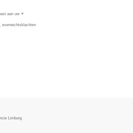
epast aan uw
▼
e, evenwichtsklachten
incie Limburg.