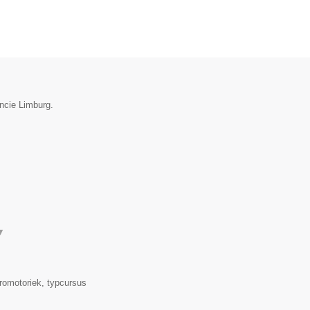
incie Limburg.
▼
romotoriek, typcursus