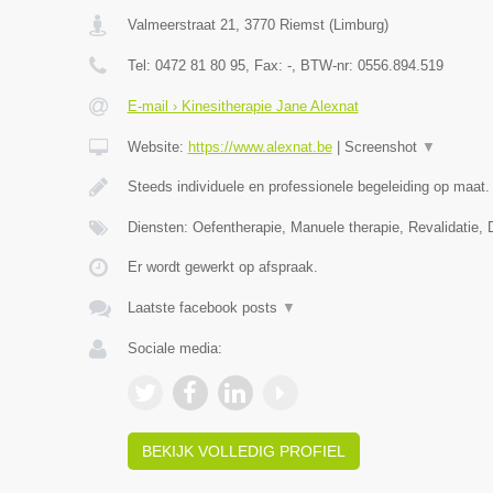
Valmeerstraat 21
,
3770
Riemst
(
Limburg
)
Tel:
0472 81 80 95
, Fax:
-
, BTW-nr:
0556.894.519
E-mail › Kinesitherapie Jane Alexnat
Website:
https://www.alexnat.be
|
Screenshot
▼
Steeds individuele en professionele begeleiding op maat.
Diensten: Oefentherapie, Manuele therapie, Revalidatie, 
Er wordt gewerkt op afspraak.
Laatste facebook posts
▼
Sociale media:
BEKIJK VOLLEDIG PROFIEL