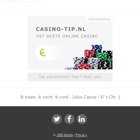
Uw advertentie hier? Mail ons
Ik kwam, ik zocht, ik vond - Julius Caesar / 47 v.Chr. ;)
©
JBB Media
|
Privacy