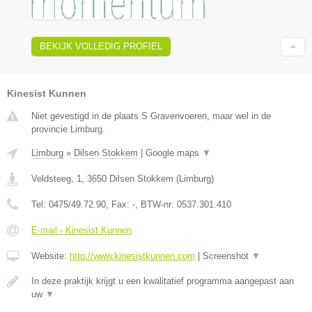
BEKIJK VOLLEDIG PROFIEL
Kinesist Kunnen
Niet gevestigd in de plaats S Gravenvoeren, maar wel in de
provincie Limburg.
Limburg
»
Dilsen Stokkem
|
Google maps
▼
Veldsteeg, 1
,
3650
Dilsen Stokkem
(
Limburg
)
Tel:
0475/49.72.90
, Fax:
-
, BTW-nr:
0537.301.410
E-mail › Kinesist Kunnen
Website:
http://www.kinesistkunnen.com
|
Screenshot
▼
In deze praktijk krijgt u een kwalitatief programma aangepast aan
uw
▼