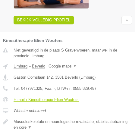
BEKIJK VOLLEDIG PROFIEL
Kinesitherapie Elien Wouters
Niet gevestigd in de plaats S Gravenvoeren, maar wel in de
provincie Limburg.
Limburg
»
Beverlo
|
Google maps
▼
Gaston Oomslaan 142
,
3581
Beverlo
(
Limburg
)
Tel:
0477971325
, Fax:
-
, BTW-nr:
0555.829.497
E-mail › Kinesitherapie Elien Wouters
Website onbekend
Musculoskeletale en neurologische revalidatie, stabilisatietraining
en core
▼