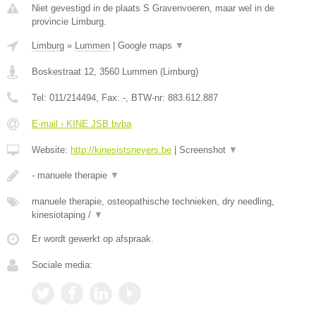
Niet gevestigd in de plaats S Gravenvoeren, maar wel in de
provincie Limburg.
Limburg
»
Lummen
|
Google maps
▼
Boskestraat 12
,
3560
Lummen
(
Limburg
)
Tel:
011/214494
, Fax:
-
, BTW-nr:
883.612.887
E-mail › KINE JSB bvba
Website:
http://kinesistsneyers.be
|
Screenshot
▼
- manuele therapie
▼
manuele therapie, osteopathische technieken, dry needling,
kinesiotaping /
▼
Er wordt gewerkt op afspraak.
Sociale media: