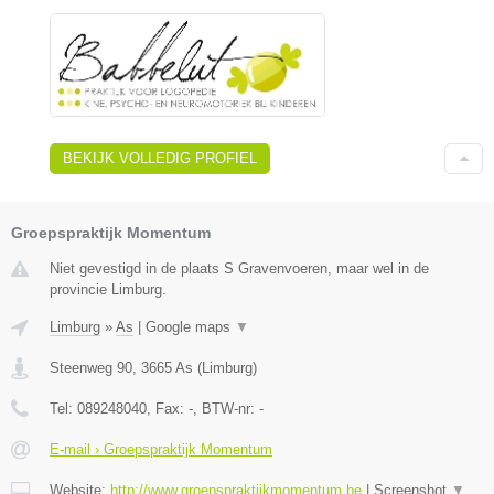
BEKIJK VOLLEDIG PROFIEL
Groepspraktijk Momentum
Niet gevestigd in de plaats S Gravenvoeren, maar wel in de
provincie Limburg.
Limburg
»
As
|
Google maps
▼
Steenweg 90
,
3665
As
(
Limburg
)
Tel:
089248040
, Fax:
-
, BTW-nr:
-
E-mail › Groepspraktijk Momentum
Website:
http://www.groepspraktijkmomentum.be
|
Screenshot
▼