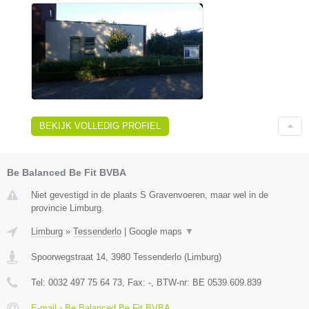
BEKIJK VOLLEDIG PROFIEL
Be Balanced Be Fit BVBA
Niet gevestigd in de plaats S Gravenvoeren, maar wel in de
provincie Limburg.
Limburg
»
Tessenderlo
|
Google maps
▼
Spoorwegstraat 14
,
3980
Tessenderlo
(
Limburg
)
Tel:
0032 497 75 64 73
, Fax:
-
, BTW-nr:
BE 0539.609.839
E-mail › Be Balanced Be Fit BVBA