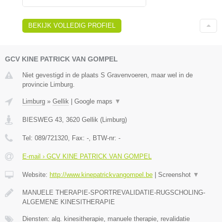
BEKIJK VOLLEDIG PROFIEL
GCV KINE PATRICK VAN GOMPEL
Niet gevestigd in de plaats S Gravenvoeren, maar wel in de
provincie Limburg.
Limburg
»
Gellik
|
Google maps
▼
BIESWEG 43
,
3620
Gellik
(
Limburg
)
Tel:
089/721320
, Fax:
-
, BTW-nr:
-
E-mail › GCV KINE PATRICK VAN GOMPEL
Website:
http://www.kinepatrickvangompel.be
|
Screenshot
▼
MANUELE THERAPIE-SPORTREVALIDATIE-RUGSCHOLING-
ALGEMENE KINESITHERAPIE
Diensten: alg. kinesitherapie, manuele therapie, revalidatie