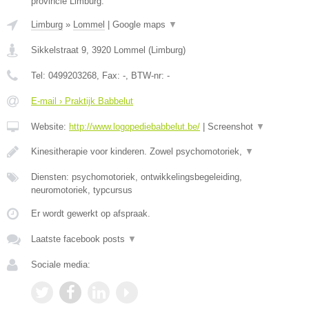
provincie Limburg.
Limburg
»
Lommel
|
Google maps
▼
Sikkelstraat 9
,
3920
Lommel
(
Limburg
)
Tel:
0499203268
, Fax:
-
, BTW-nr:
-
E-mail › Praktijk Babbelut
Website:
http://www.logopediebabbelut.be/
|
Screenshot
▼
Kinesitherapie voor kinderen. Zowel psychomotoriek,
▼
Diensten: psychomotoriek, ontwikkelingsbegeleiding,
neuromotoriek, typcursus
Er wordt gewerkt op afspraak.
Laatste facebook posts
▼
Sociale media: