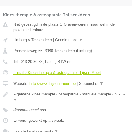
Kinesitherapie & osteopathie Thijsen-Meert
Niet gevestigd in de plaats S Gravenvoeren, maar wel in de
provincie Limburg.
Limburg
»
Tessenderlo
|
Google maps
▼
Processieweg 55
,
3980
Tessenderlo
(
Limburg
)
Tel:
013 29 80 84
, Fax:
-
, BTW-nr:
-
E-mail › Kinesitherapie & osteopathie Thijsen-Meert
Website:
http://www.thijsen-meert.be
|
Screenshot
▼
Algemene kinesitherapie - osteopathie - manuele therapie - NST -
▼
Diensten onbekend
Er wordt gewerkt op afspraak.
Laatste facebook posts
▼