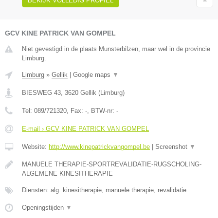
BEKIJK VOLLEDIG PROFIEL
GCV KINE PATRICK VAN GOMPEL
Niet gevestigd in de plaats Munsterbilzen, maar wel in de provincie
Limburg.
Limburg
»
Gellik
|
Google maps
▼
BIESWEG 43
,
3620
Gellik
(
Limburg
)
Tel:
089/721320
, Fax:
-
, BTW-nr:
-
E-mail › GCV KINE PATRICK VAN GOMPEL
Website:
http://www.kinepatrickvangompel.be
|
Screenshot
▼
MANUELE THERAPIE-SPORTREVALIDATIE-RUGSCHOLING-
ALGEMENE KINESITHERAPIE
Diensten: alg. kinesitherapie, manuele therapie, revalidatie
Openingstijden
▼