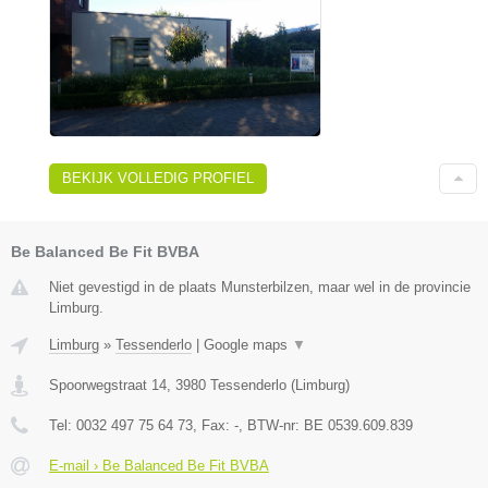
BEKIJK VOLLEDIG PROFIEL
Be Balanced Be Fit BVBA
Niet gevestigd in de plaats Munsterbilzen, maar wel in de provincie
Limburg.
Limburg
»
Tessenderlo
|
Google maps
▼
Spoorwegstraat 14
,
3980
Tessenderlo
(
Limburg
)
Tel:
0032 497 75 64 73
, Fax:
-
, BTW-nr:
BE 0539.609.839
E-mail › Be Balanced Be Fit BVBA