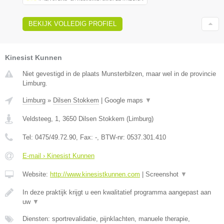
BEKIJK VOLLEDIG PROFIEL
Kinesist Kunnen
Niet gevestigd in de plaats Munsterbilzen, maar wel in de provincie
Limburg.
Limburg
»
Dilsen Stokkem
|
Google maps
▼
Veldsteeg, 1
,
3650
Dilsen Stokkem
(
Limburg
)
Tel:
0475/49.72.90
, Fax:
-
, BTW-nr:
0537.301.410
E-mail › Kinesist Kunnen
Website:
http://www.kinesistkunnen.com
|
Screenshot
▼
In deze praktijk krijgt u een kwalitatief programma aangepast aan
uw
▼
Diensten: sportrevalidatie, pijnklachten, manuele therapie,