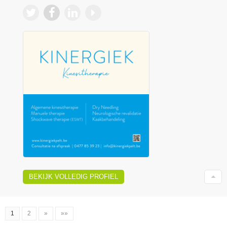
BEKIJK VOLLEDIG PROFIEL
1
2
»
»»