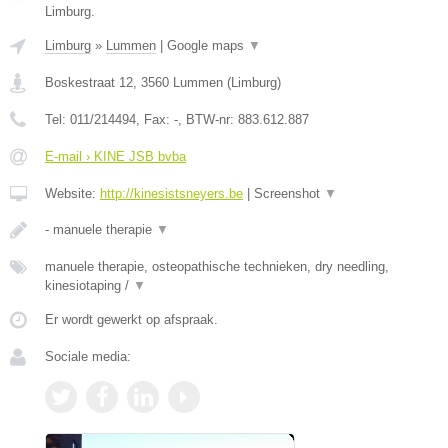
Limburg.
Limburg
»
Lummen
|
Google maps
▼
Boskestraat 12
,
3560
Lummen
(
Limburg
)
Tel:
011/214494
, Fax:
-
, BTW-nr:
883.612.887
E-mail › KINE JSB bvba
Website:
http://kinesistsneyers.be
|
Screenshot
▼
- manuele therapie
▼
manuele therapie, osteopathische technieken, dry needling,
kinesiotaping /
▼
Er wordt gewerkt op afspraak.
Sociale media: