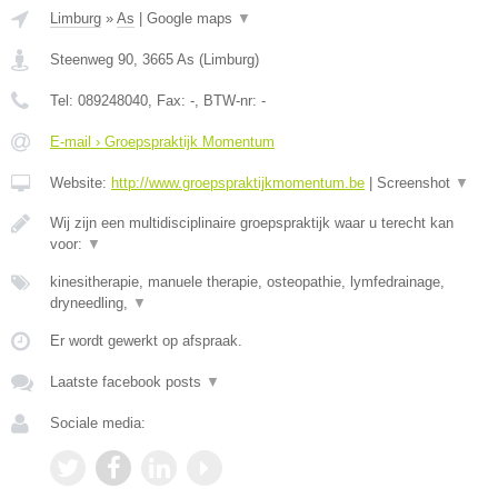
Limburg
»
As
|
Google maps
▼
Steenweg 90
,
3665
As
(
Limburg
)
Tel:
089248040
, Fax:
-
, BTW-nr:
-
E-mail › Groepspraktijk Momentum
Website:
http://www.groepspraktijkmomentum.be
|
Screenshot
▼
Wij zijn een multidisciplinaire groepspraktijk waar u terecht kan
voor:
▼
kinesitherapie, manuele therapie, osteopathie, lymfedrainage,
dryneedling,
▼
Er wordt gewerkt op afspraak.
Laatste facebook posts
▼
Sociale media: