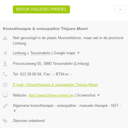
BEKIJK VOLLEDIG PROFIEL
Kinesitherapie & osteopathie Thijsen-Meert
Niet gevestigd in de plaats Munsterbilzen, maar wel in de provincie
Limburg.
Limburg
»
Tessenderlo
|
Google maps
▼
Processieweg 55
,
3980
Tessenderlo
(
Limburg
)
Tel:
013 29 80 84
, Fax:
-
, BTW-nr:
-
E-mail › Kinesitherapie & osteopathie Thijsen-Meert
Website:
http://www.thijsen-meert.be
|
Screenshot
▼
Algemene kinesitherapie - osteopathie - manuele therapie - NST -
▼
Diensten onbekend