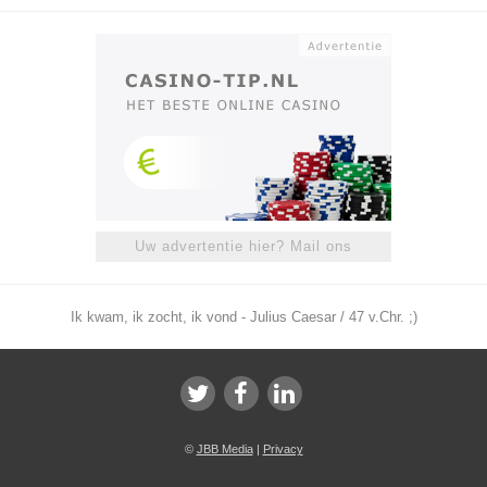
Uw advertentie hier? Mail ons
Ik kwam, ik zocht, ik vond - Julius Caesar / 47 v.Chr. ;)
©
JBB Media
|
Privacy