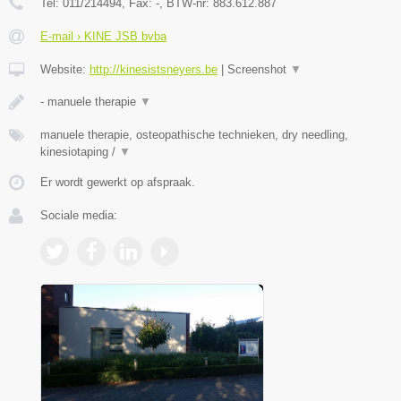
Tel:
011/214494
, Fax:
-
, BTW-nr:
883.612.887
E-mail › KINE JSB bvba
Website:
http://kinesistsneyers.be
|
Screenshot
▼
- manuele therapie
▼
manuele therapie, osteopathische technieken, dry needling,
kinesiotaping /
▼
Er wordt gewerkt op afspraak.
Sociale media: