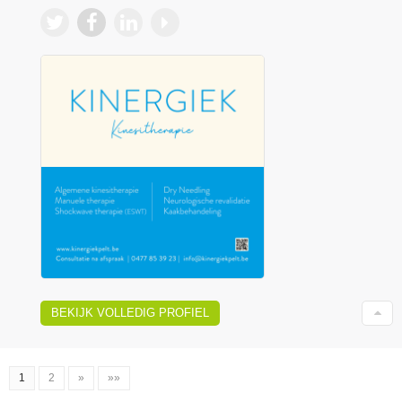
BEKIJK VOLLEDIG PROFIEL
1
2
»
»»