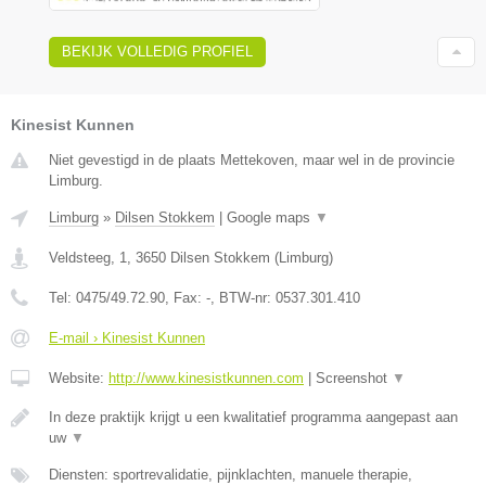
BEKIJK VOLLEDIG PROFIEL
Kinesist Kunnen
Niet gevestigd in de plaats Mettekoven, maar wel in de provincie
Limburg.
Limburg
»
Dilsen Stokkem
|
Google maps
▼
Veldsteeg, 1
,
3650
Dilsen Stokkem
(
Limburg
)
Tel:
0475/49.72.90
, Fax:
-
, BTW-nr:
0537.301.410
E-mail › Kinesist Kunnen
Website:
http://www.kinesistkunnen.com
|
Screenshot
▼
In deze praktijk krijgt u een kwalitatief programma aangepast aan
uw
▼
Diensten: sportrevalidatie, pijnklachten, manuele therapie,