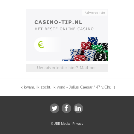
Uw advertentie hier? Mail ons
Ik kwam, ik zocht, ik vond - Julius Caesar / 47 v.Chr. ;)
©
JBB Media
|
Privacy