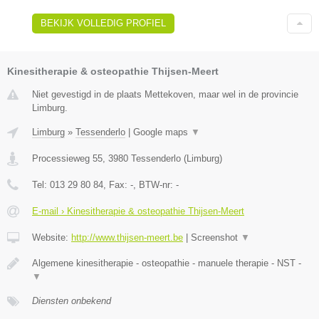
BEKIJK VOLLEDIG PROFIEL
Kinesitherapie & osteopathie Thijsen-Meert
Niet gevestigd in de plaats Mettekoven, maar wel in de provincie
Limburg.
Limburg
»
Tessenderlo
|
Google maps
▼
Processieweg 55
,
3980
Tessenderlo
(
Limburg
)
Tel:
013 29 80 84
, Fax:
-
, BTW-nr:
-
E-mail › Kinesitherapie & osteopathie Thijsen-Meert
Website:
http://www.thijsen-meert.be
|
Screenshot
▼
Algemene kinesitherapie - osteopathie - manuele therapie - NST -
▼
Diensten onbekend