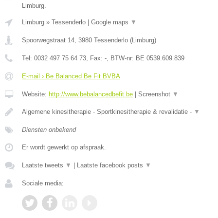
Limburg.
Limburg
»
Tessenderlo
|
Google maps
▼
Spoorwegstraat 14
,
3980
Tessenderlo
(
Limburg
)
Tel:
0032 497 75 64 73
, Fax:
-
, BTW-nr:
BE 0539.609.839
E-mail › Be Balanced Be Fit BVBA
Website:
http://www.bebalancedbefit.be
|
Screenshot
▼
Algemene kinesitherapie - Sportkinesitherapie & revalidatie -
▼
Diensten onbekend
Er wordt gewerkt op afspraak.
Laatste tweets
▼
|
Laatste facebook posts
▼
Sociale media: