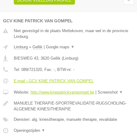
BEKIJK VOLLEDIG PROFIEL
GCV KINE PATRICK VAN GOMPEL
Niet gevestigd in de plaats Mettekoven, maar wel in de provincie
Limburg.
Limburg
»
Gellik
|
Google maps
▼
BIESWEG 43
,
3620
Gellik
(
Limburg
)
Tel:
089/721320
, Fax:
-
, BTW-nr:
-
E-mail › GCV KINE PATRICK VAN GOMPEL
Website:
http://www.kinepatrickvangompel.be
|
Screenshot
▼
MANUELE THERAPIE-SPORTREVALIDATIE-RUGSCHOLING-
ALGEMENE KINESITHERAPIE
Diensten: alg. kinesitherapie, manuele therapie, revalidatie
Openingstijden
▼