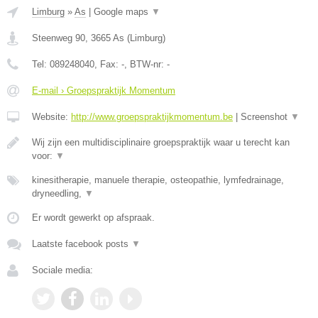
Limburg
»
As
|
Google maps
▼
Steenweg 90
,
3665
As
(
Limburg
)
Tel:
089248040
, Fax:
-
, BTW-nr:
-
E-mail › Groepspraktijk Momentum
Website:
http://www.groepspraktijkmomentum.be
|
Screenshot
▼
Wij zijn een multidisciplinaire groepspraktijk waar u terecht kan
voor:
▼
kinesitherapie, manuele therapie, osteopathie, lymfedrainage,
dryneedling,
▼
Er wordt gewerkt op afspraak.
Laatste facebook posts
▼
Sociale media: