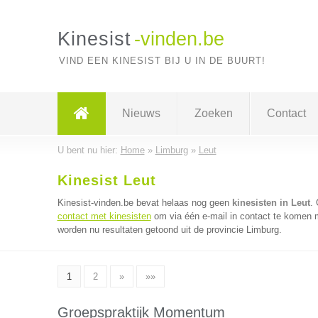
Kinesist
-vinden.be
VIND EEN KINESIST BIJ U IN DE BUURT!
Nieuws
Zoeken
Contact
U bent nu hier:
Home
»
Limburg
»
Leut
Kinesist Leut
Kinesist-vinden.be bevat helaas nog geen
kinesisten in Leut
.
contact met kinesisten
om via één e-mail in contact te komen m
worden nu resultaten getoond uit de provincie Limburg.
1
2
»
»»
Groepspraktijk Momentum