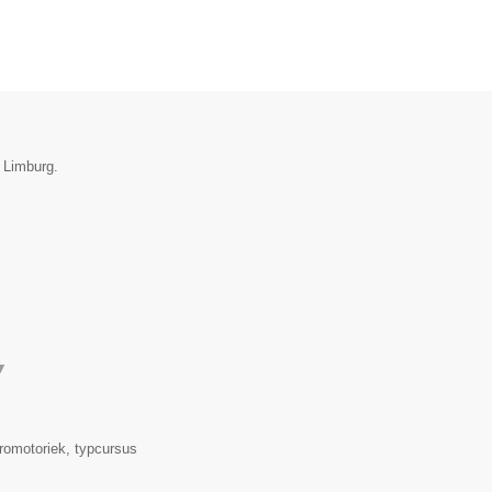
e Limburg.
▼
romotoriek, typcursus