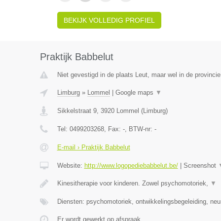
BEKIJK VOLLEDIG PROFIEL
Praktijk Babbelut
Niet gevestigd in de plaats Leut, maar wel in de provinci
Limburg
»
Lommel
|
Google maps
▼
Sikkelstraat 9
,
3920
Lommel
(
Limburg
)
Tel:
0499203268
, Fax:
-
, BTW-nr:
-
E-mail › Praktijk Babbelut
Website:
http://www.logopediebabbelut.be/
|
Screenshot
Kinesitherapie voor kinderen. Zowel psychomotoriek,
▼
Diensten: psychomotoriek, ontwikkelingsbegeleiding, neu
Er wordt gewerkt op afspraak.