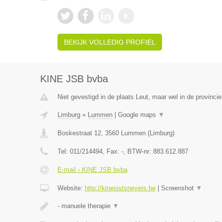
BEKIJK VOLLEDIG PROFIEL
KINE JSB bvba
Niet gevestigd in de plaats Leut, maar wel in de provinci
Limburg
»
Lummen
|
Google maps
▼
Boskestraat 12
,
3560
Lummen
(
Limburg
)
Tel:
011/214494
, Fax:
-
, BTW-nr:
883.612.887
E-mail › KINE JSB bvba
Website:
http://kinesistsneyers.be
|
Screenshot
▼
- manuele therapie
▼