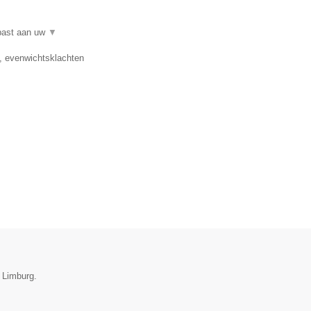
epast aan uw
▼
e, evenwichtsklachten
e Limburg.