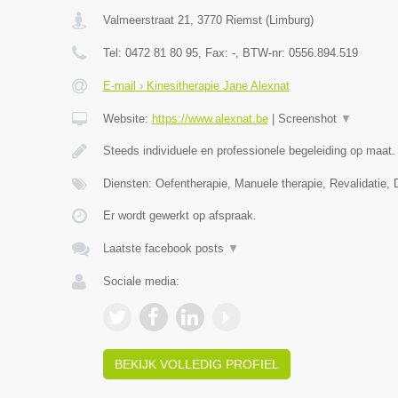
Valmeerstraat 21
,
3770
Riemst
(
Limburg
)
Tel:
0472 81 80 95
, Fax:
-
, BTW-nr:
0556.894.519
E-mail › Kinesitherapie Jane Alexnat
Website:
https://www.alexnat.be
|
Screenshot
▼
Steeds individuele en professionele begeleiding op maat.
Diensten: Oefentherapie, Manuele therapie, Revalidatie, 
Er wordt gewerkt op afspraak.
Laatste facebook posts
▼
Sociale media:
BEKIJK VOLLEDIG PROFIEL