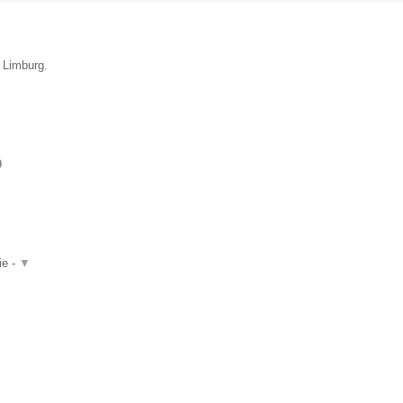
e Limburg.
9
ie -
▼