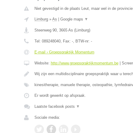
Niet gevestigd in de plaats Leut, maar wel in de provinci
Limburg
»
As
|
Google maps
▼
Steenweg 90
,
3665
As
(
Limburg
)
Tel:
089248040
, Fax:
-
, BTW-nr:
-
E-mail › Groepspraktijk Momentum
Website:
http://www.groepspraktijkmomentum.be
|
Scree
Wij zijn een multidisciplinaire groepspraktijk waar u terec
kinesitherapie, manuele therapie, osteopathie, lymfedrai
Er wordt gewerkt op afspraak.
Laatste facebook posts
▼
Sociale media: