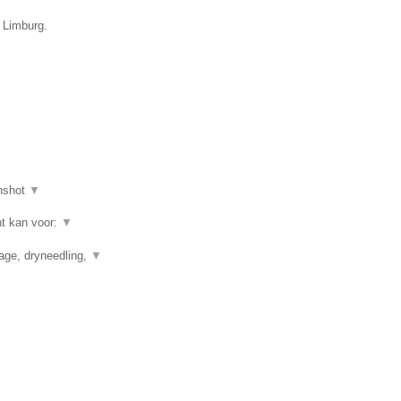
e Limburg.
nshot
▼
ht kan voor:
▼
nage, dryneedling,
▼