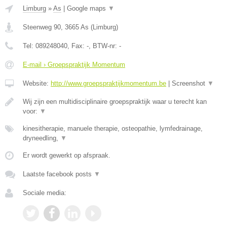
Limburg
»
As
|
Google maps
▼
Steenweg 90
,
3665
As
(
Limburg
)
Tel:
089248040
, Fax:
-
, BTW-nr:
-
E-mail › Groepspraktijk Momentum
Website:
http://www.groepspraktijkmomentum.be
|
Screenshot
▼
Wij zijn een multidisciplinaire groepspraktijk waar u terecht kan
voor:
▼
kinesitherapie, manuele therapie, osteopathie, lymfedrainage,
dryneedling,
▼
Er wordt gewerkt op afspraak.
Laatste facebook posts
▼
Sociale media: