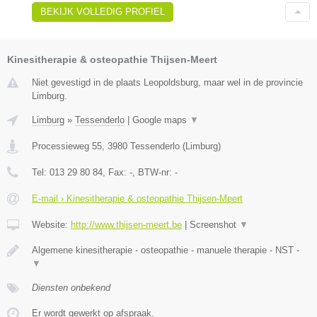
BEKIJK VOLLEDIG PROFIEL
Kinesitherapie & osteopathie Thijsen-Meert
Niet gevestigd in de plaats Leopoldsburg, maar wel in de provincie
Limburg.
Limburg
»
Tessenderlo
|
Google maps
▼
Processieweg 55
,
3980
Tessenderlo
(
Limburg
)
Tel:
013 29 80 84
, Fax:
-
, BTW-nr:
-
E-mail › Kinesitherapie & osteopathie Thijsen-Meert
Website:
http://www.thijsen-meert.be
|
Screenshot
▼
Algemene kinesitherapie - osteopathie - manuele therapie - NST -
▼
Diensten onbekend
Er wordt gewerkt op afspraak.