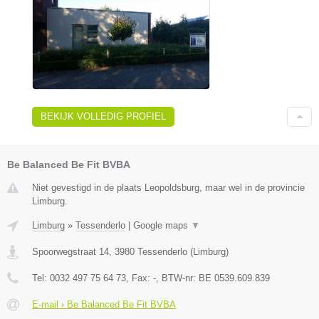
BEKIJK VOLLEDIG PROFIEL
Be Balanced Be Fit BVBA
Niet gevestigd in de plaats Leopoldsburg, maar wel in de provincie
Limburg.
Limburg
»
Tessenderlo
|
Google maps
▼
Spoorwegstraat 14
,
3980
Tessenderlo
(
Limburg
)
Tel:
0032 497 75 64 73
, Fax:
-
, BTW-nr:
BE 0539.609.839
E-mail › Be Balanced Be Fit BVBA