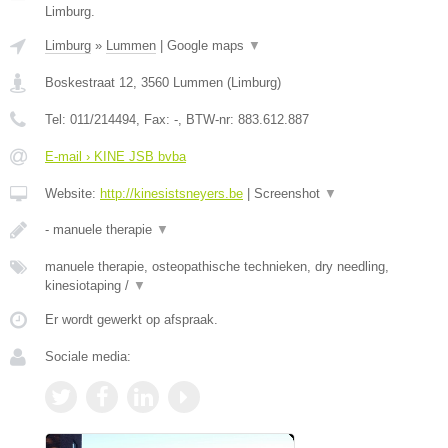
Limburg.
Limburg
»
Lummen
|
Google maps
▼
Boskestraat 12
,
3560
Lummen
(
Limburg
)
Tel:
011/214494
, Fax:
-
, BTW-nr:
883.612.887
E-mail › KINE JSB bvba
Website:
http://kinesistsneyers.be
|
Screenshot
▼
- manuele therapie
▼
manuele therapie, osteopathische technieken, dry needling,
kinesiotaping /
▼
Er wordt gewerkt op afspraak.
Sociale media: