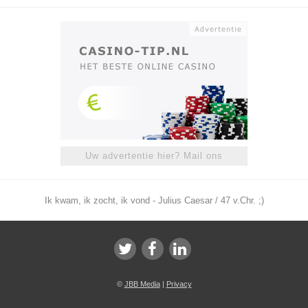
Uw advertentie hier? Mail ons
Ik kwam, ik zocht, ik vond - Julius Caesar / 47 v.Chr. ;)
©
JBB Media
|
Privacy