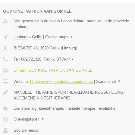
GCV KINE PATRICK VAN GOMPEL
Niet gevestigd in de plaats Leopoldsburg, maar wel in de provincie
Limburg.
Limburg
»
Gellik
|
Google maps
▼
BIESWEG 43
,
3620
Gellik
(
Limburg
)
Tel:
089/721320
, Fax:
-
, BTW-nr:
-
E-mail › GCV KINE PATRICK VAN GOMPEL
Website:
http://www.kinepatrickvangompel.be
|
Screenshot
▼
MANUELE THERAPIE-SPORTREVALIDATIE-RUGSCHOLING-
ALGEMENE KINESITHERAPIE
Diensten: alg. kinesitherapie, manuele therapie, revalidatie
Openingstijden
▼
Sociale media: