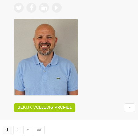
BEKIJK VOLLEDIG PROFIEL
1
2
»
»»