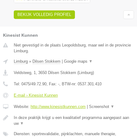
BEKIJK VOLLEDIG PROFIEL
Kinesist Kunnen
Niet gevestigd in de plaats Leopoldsburg, maar wel in de provincie
Limburg.
Limburg
»
Dilsen Stokkem
|
Google maps
▼
Veldsteeg, 1
,
3650
Dilsen Stokkem
(
Limburg
)
Tel:
0475/49.72.90
, Fax:
-
, BTW-nr:
0537.301.410
E-mail › Kinesist Kunnen
Website:
http://www.kinesistkunnen.com
|
Screenshot
▼
In deze praktijk krijgt u een kwalitatief programma aangepast aan
uw
▼
Diensten: sportrevalidatie, pijnklachten, manuele therapie,