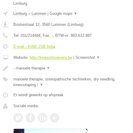
Limburg.
Limburg
»
Lummen
|
Google maps
▼
Boskestraat 12
,
3560
Lummen
(
Limburg
)
Tel:
011/214494
, Fax:
-
, BTW-nr:
883.612.887
E-mail › KINE JSB bvba
Website:
http://kinesistsneyers.be
|
Screenshot
▼
- manuele therapie
▼
manuele therapie, osteopathische technieken, dry needling,
kinesiotaping /
▼
Er wordt gewerkt op afspraak.
Sociale media: