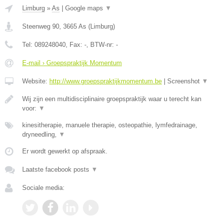
Limburg
»
As
|
Google maps
▼
Steenweg 90
,
3665
As
(
Limburg
)
Tel:
089248040
, Fax:
-
, BTW-nr:
-
E-mail › Groepspraktijk Momentum
Website:
http://www.groepspraktijkmomentum.be
|
Screenshot
▼
Wij zijn een multidisciplinaire groepspraktijk waar u terecht kan
voor:
▼
kinesitherapie, manuele therapie, osteopathie, lymfedrainage,
dryneedling,
▼
Er wordt gewerkt op afspraak.
Laatste facebook posts
▼
Sociale media: