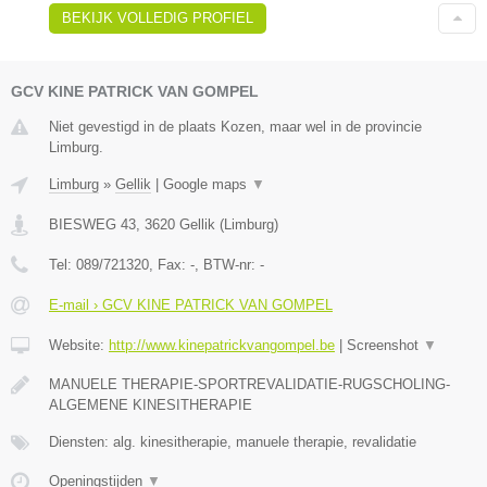
BEKIJK VOLLEDIG PROFIEL
GCV KINE PATRICK VAN GOMPEL
Niet gevestigd in de plaats Kozen, maar wel in de provincie
Limburg.
Limburg
»
Gellik
|
Google maps
▼
BIESWEG 43
,
3620
Gellik
(
Limburg
)
Tel:
089/721320
, Fax:
-
, BTW-nr:
-
E-mail › GCV KINE PATRICK VAN GOMPEL
Website:
http://www.kinepatrickvangompel.be
|
Screenshot
▼
MANUELE THERAPIE-SPORTREVALIDATIE-RUGSCHOLING-
ALGEMENE KINESITHERAPIE
Diensten: alg. kinesitherapie, manuele therapie, revalidatie
Openingstijden
▼