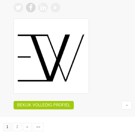
BEKIJK VOLLEDIG PROFIEL
1
2
»
»»