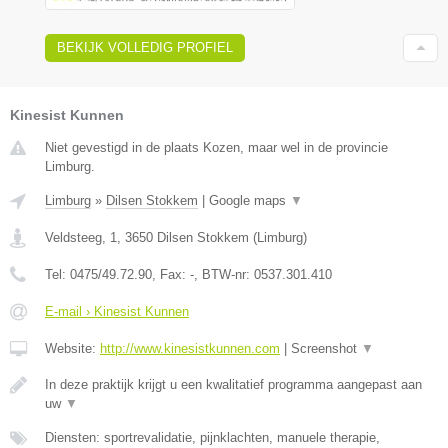
BEKIJK VOLLEDIG PROFIEL
Kinesist Kunnen
Niet gevestigd in de plaats Kozen, maar wel in de provincie
Limburg.
Limburg
»
Dilsen Stokkem
|
Google maps
▼
Veldsteeg, 1
,
3650
Dilsen Stokkem
(
Limburg
)
Tel:
0475/49.72.90
, Fax:
-
, BTW-nr:
0537.301.410
E-mail › Kinesist Kunnen
Website:
http://www.kinesistkunnen.com
|
Screenshot
▼
In deze praktijk krijgt u een kwalitatief programma aangepast aan
uw
▼
Diensten: sportrevalidatie, pijnklachten, manuele therapie,