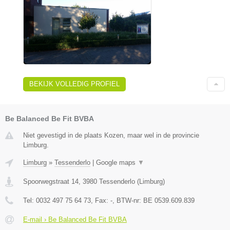
BEKIJK VOLLEDIG PROFIEL
Be Balanced Be Fit BVBA
Niet gevestigd in de plaats Kozen, maar wel in de provincie
Limburg.
Limburg
»
Tessenderlo
|
Google maps
▼
Spoorwegstraat 14
,
3980
Tessenderlo
(
Limburg
)
Tel:
0032 497 75 64 73
, Fax:
-
, BTW-nr:
BE 0539.609.839
E-mail › Be Balanced Be Fit BVBA