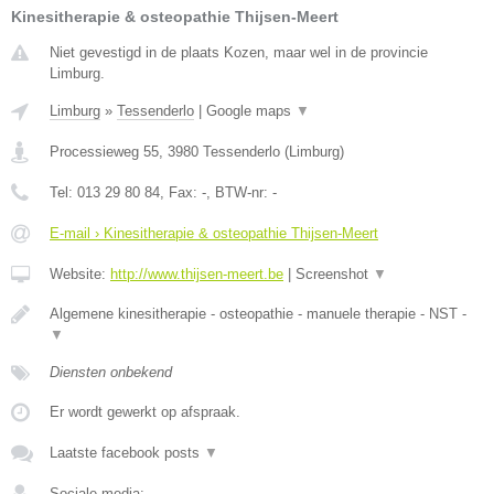
Kinesitherapie & osteopathie Thijsen-Meert
Niet gevestigd in de plaats Kozen, maar wel in de provincie
Limburg.
Limburg
»
Tessenderlo
|
Google maps
▼
Processieweg 55
,
3980
Tessenderlo
(
Limburg
)
Tel:
013 29 80 84
, Fax:
-
, BTW-nr:
-
E-mail › Kinesitherapie & osteopathie Thijsen-Meert
Website:
http://www.thijsen-meert.be
|
Screenshot
▼
Algemene kinesitherapie - osteopathie - manuele therapie - NST -
▼
Diensten onbekend
Er wordt gewerkt op afspraak.
Laatste facebook posts
▼
Sociale media: