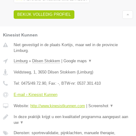
BEKIJK VOLLEDIG PROFIEL
Kinesist Kunnen
Niet gevestigd in de plaats Kortijs, maar wel in de provincie
Limburg.
Limburg
»
Dilsen Stokkem
|
Google maps
▼
Veldsteeg, 1
,
3650
Dilsen Stokkem
(
Limburg
)
Tel:
0475/49.72.90
, Fax:
-
, BTW-nr:
0537.301.410
E-mail › Kinesist Kunnen
Website:
http://www.kinesistkunnen.com
|
Screenshot
▼
In deze praktijk krijgt u een kwalitatief programma aangepast aan
uw
▼
Diensten: sportrevalidatie, pijnklachten, manuele therapie,