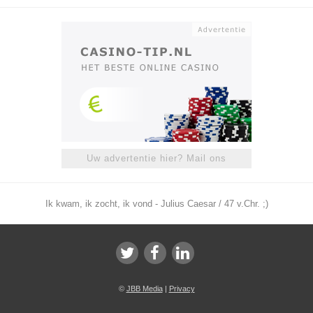
Uw advertentie hier? Mail ons
Ik kwam, ik zocht, ik vond - Julius Caesar / 47 v.Chr. ;)
©
JBB Media
|
Privacy