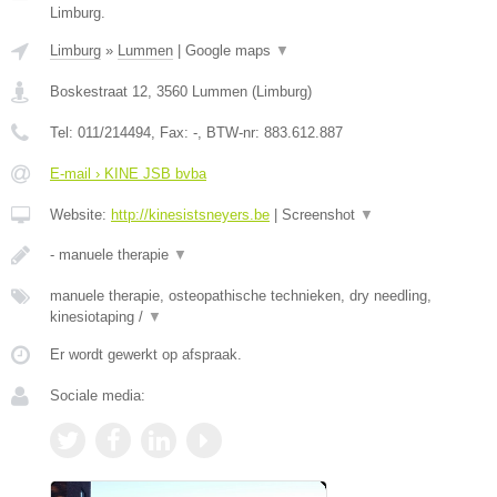
Limburg.
Limburg
»
Lummen
|
Google maps
▼
Boskestraat 12
,
3560
Lummen
(
Limburg
)
Tel:
011/214494
, Fax:
-
, BTW-nr:
883.612.887
E-mail › KINE JSB bvba
Website:
http://kinesistsneyers.be
|
Screenshot
▼
- manuele therapie
▼
manuele therapie, osteopathische technieken, dry needling,
kinesiotaping /
▼
Er wordt gewerkt op afspraak.
Sociale media: