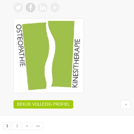
BEKIJK VOLLEDIG PROFIEL
1
2
»
»»