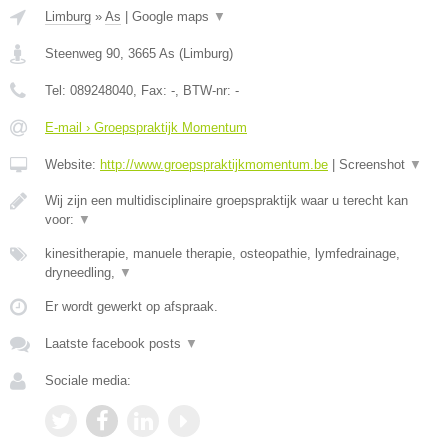
Limburg
»
As
|
Google maps
▼
Steenweg 90
,
3665
As
(
Limburg
)
Tel:
089248040
, Fax:
-
, BTW-nr:
-
E-mail › Groepspraktijk Momentum
Website:
http://www.groepspraktijkmomentum.be
|
Screenshot
▼
Wij zijn een multidisciplinaire groepspraktijk waar u terecht kan
voor:
▼
kinesitherapie, manuele therapie, osteopathie, lymfedrainage,
dryneedling,
▼
Er wordt gewerkt op afspraak.
Laatste facebook posts
▼
Sociale media: