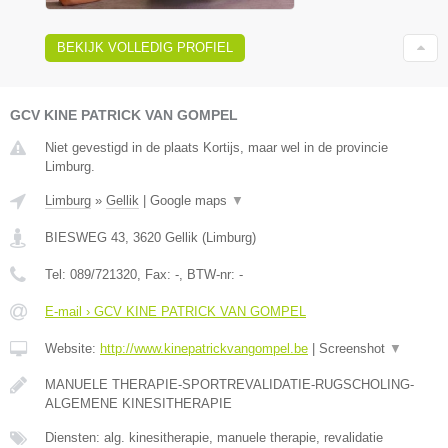
BEKIJK VOLLEDIG PROFIEL
GCV KINE PATRICK VAN GOMPEL
Niet gevestigd in de plaats Kortijs, maar wel in de provincie
Limburg.
Limburg
»
Gellik
|
Google maps
▼
BIESWEG 43
,
3620
Gellik
(
Limburg
)
Tel:
089/721320
, Fax:
-
, BTW-nr:
-
E-mail › GCV KINE PATRICK VAN GOMPEL
Website:
http://www.kinepatrickvangompel.be
|
Screenshot
▼
MANUELE THERAPIE-SPORTREVALIDATIE-RUGSCHOLING-
ALGEMENE KINESITHERAPIE
Diensten: alg. kinesitherapie, manuele therapie, revalidatie