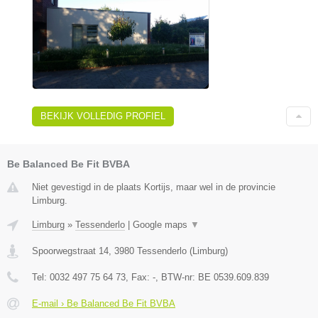
BEKIJK VOLLEDIG PROFIEL
Be Balanced Be Fit BVBA
Niet gevestigd in de plaats Kortijs, maar wel in de provincie
Limburg.
Limburg
»
Tessenderlo
|
Google maps
▼
Spoorwegstraat 14
,
3980
Tessenderlo
(
Limburg
)
Tel:
0032 497 75 64 73
, Fax:
-
, BTW-nr:
BE 0539.609.839
E-mail › Be Balanced Be Fit BVBA