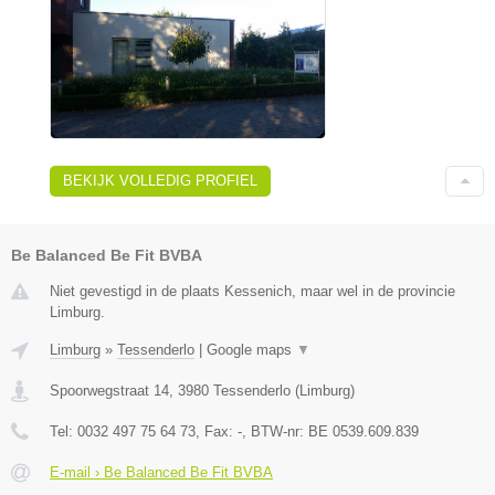
BEKIJK VOLLEDIG PROFIEL
Be Balanced Be Fit BVBA
Niet gevestigd in de plaats Kessenich, maar wel in de provincie
Limburg.
Limburg
»
Tessenderlo
|
Google maps
▼
Spoorwegstraat 14
,
3980
Tessenderlo
(
Limburg
)
Tel:
0032 497 75 64 73
, Fax:
-
, BTW-nr:
BE 0539.609.839
E-mail › Be Balanced Be Fit BVBA