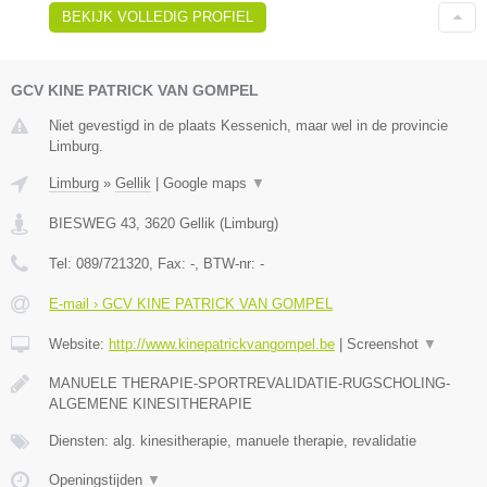
BEKIJK VOLLEDIG PROFIEL
GCV KINE PATRICK VAN GOMPEL
Niet gevestigd in de plaats Kessenich, maar wel in de provincie
Limburg.
Limburg
»
Gellik
|
Google maps
▼
BIESWEG 43
,
3620
Gellik
(
Limburg
)
Tel:
089/721320
, Fax:
-
, BTW-nr:
-
E-mail › GCV KINE PATRICK VAN GOMPEL
Website:
http://www.kinepatrickvangompel.be
|
Screenshot
▼
MANUELE THERAPIE-SPORTREVALIDATIE-RUGSCHOLING-
ALGEMENE KINESITHERAPIE
Diensten: alg. kinesitherapie, manuele therapie, revalidatie
Openingstijden
▼