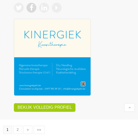
BEKIJK VOLLEDIG PROFIEL
1
2
»
»»