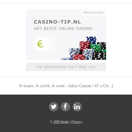
Uw advertentie hier? Mail ons
Ik kwam, ik zocht, ik vond - Julius Caesar / 47 v.Chr. ;)
©
JBB Media
|
Privacy