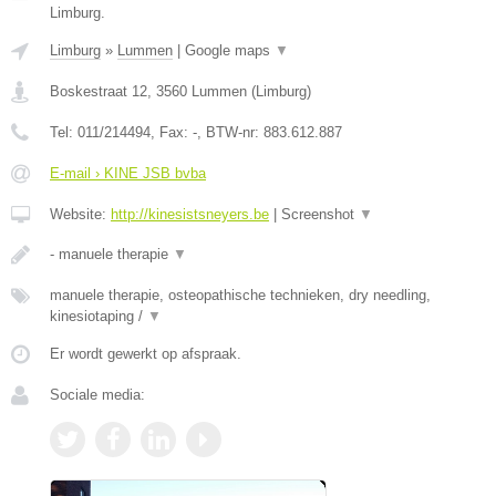
Limburg.
Limburg
»
Lummen
|
Google maps
▼
Boskestraat 12
,
3560
Lummen
(
Limburg
)
Tel:
011/214494
, Fax:
-
, BTW-nr:
883.612.887
E-mail › KINE JSB bvba
Website:
http://kinesistsneyers.be
|
Screenshot
▼
- manuele therapie
▼
manuele therapie, osteopathische technieken, dry needling,
kinesiotaping /
▼
Er wordt gewerkt op afspraak.
Sociale media: