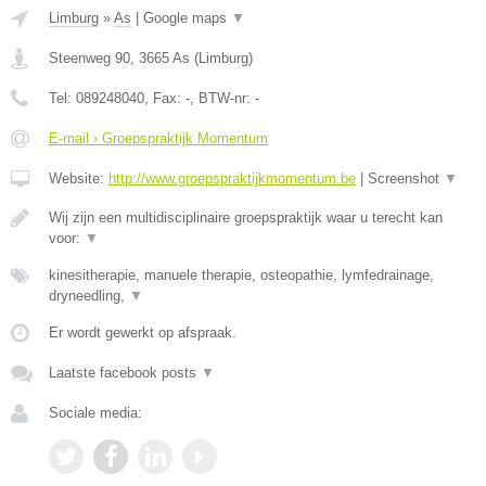
Limburg
»
As
|
Google maps
▼
Steenweg 90
,
3665
As
(
Limburg
)
Tel:
089248040
, Fax:
-
, BTW-nr:
-
E-mail › Groepspraktijk Momentum
Website:
http://www.groepspraktijkmomentum.be
|
Screenshot
▼
Wij zijn een multidisciplinaire groepspraktijk waar u terecht kan
voor:
▼
kinesitherapie, manuele therapie, osteopathie, lymfedrainage,
dryneedling,
▼
Er wordt gewerkt op afspraak.
Laatste facebook posts
▼
Sociale media: