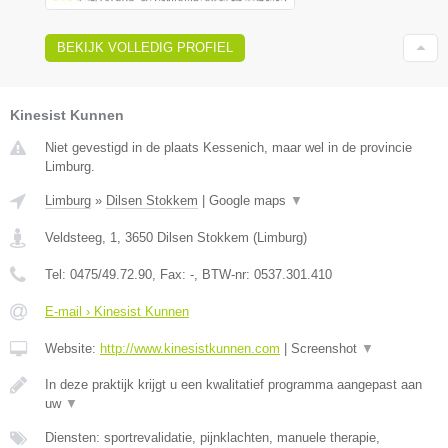
BEKIJK VOLLEDIG PROFIEL
Kinesist Kunnen
Niet gevestigd in de plaats Kessenich, maar wel in de provincie
Limburg.
Limburg
»
Dilsen Stokkem
|
Google maps
▼
Veldsteeg, 1
,
3650
Dilsen Stokkem
(
Limburg
)
Tel:
0475/49.72.90
, Fax:
-
, BTW-nr:
0537.301.410
E-mail › Kinesist Kunnen
Website:
http://www.kinesistkunnen.com
|
Screenshot
▼
In deze praktijk krijgt u een kwalitatief programma aangepast aan
uw
▼
Diensten: sportrevalidatie, pijnklachten, manuele therapie,