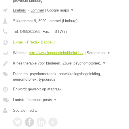
provincie Limburg.
Limburg
»
Lommel
|
Google maps
▼
Sikkelstraat 9
,
3920
Lommel
(
Limburg
)
Tel:
0499203268
, Fax:
-
, BTW-nr:
-
E-mail › Praktijk Babbelut
Website:
http://www.logopediebabbelut.be/
|
Screenshot
▼
Kinesitherapie voor kinderen. Zowel psychomotoriek,
▼
Diensten: psychomotoriek, ontwikkelingsbegeleiding,
neuromotoriek, typcursus
Er wordt gewerkt op afspraak.
Laatste facebook posts
▼
Sociale media: