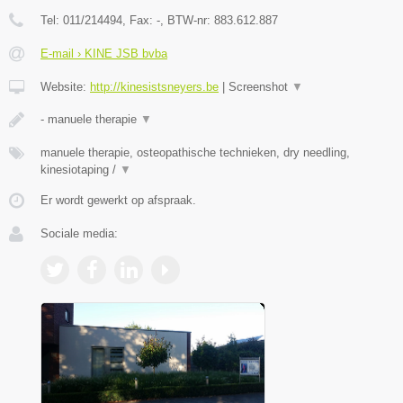
Tel:
011/214494
, Fax:
-
, BTW-nr:
883.612.887
E-mail › KINE JSB bvba
Website:
http://kinesistsneyers.be
|
Screenshot
▼
- manuele therapie
▼
manuele therapie, osteopathische technieken, dry needling,
kinesiotaping /
▼
Er wordt gewerkt op afspraak.
Sociale media: