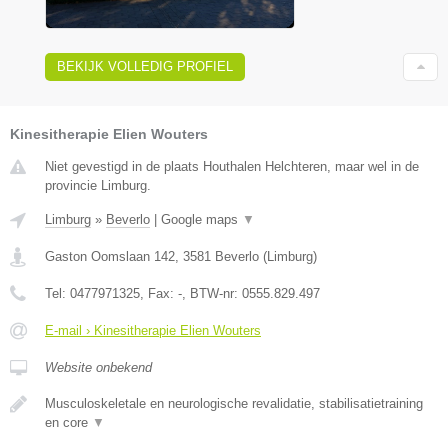
BEKIJK VOLLEDIG PROFIEL
Kinesitherapie Elien Wouters
Niet gevestigd in de plaats Houthalen Helchteren, maar wel in de
provincie Limburg.
Limburg
»
Beverlo
|
Google maps
▼
Gaston Oomslaan 142
,
3581
Beverlo
(
Limburg
)
Tel:
0477971325
, Fax:
-
, BTW-nr:
0555.829.497
E-mail › Kinesitherapie Elien Wouters
Website onbekend
Musculoskeletale en neurologische revalidatie, stabilisatietraining
en core
▼