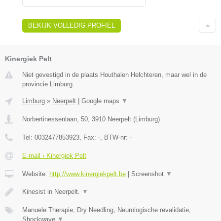
BEKIJK VOLLEDIG PROFIEL
Kinergiek Pelt
Niet gevestigd in de plaats Houthalen Helchteren, maar wel in de
provincie Limburg.
Limburg
»
Neerpelt
|
Google maps
▼
Norbertinessenlaan, 50
,
3910
Neerpelt
(
Limburg
)
Tel:
0032477853923
, Fax:
-
, BTW-nr:
-
E-mail › Kinergiek Pelt
Website:
http://www.kinergiekpelt.be
|
Screenshot
▼
Kinesist in Neerpelt.
▼
Manuele Therapie, Dry Needling, Neurologische revalidatie,
Shockwave
▼