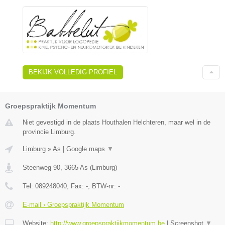
BEKIJK VOLLEDIG PROFIEL
Groepspraktijk Momentum
Niet gevestigd in de plaats Houthalen Helchteren, maar wel in de
provincie Limburg.
Limburg
»
As
|
Google maps
▼
Steenweg 90
,
3665
As
(
Limburg
)
Tel:
089248040
, Fax:
-
, BTW-nr:
-
E-mail › Groepspraktijk Momentum
Website:
http://www.groepspraktijkmomentum.be
|
Screenshot
▼