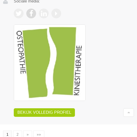
Sociale media:
BEKIJK VOLLEDIG PROFIEL
1
2
»
»»