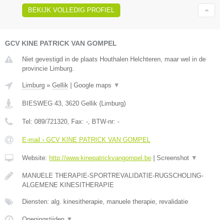
BEKIJK VOLLEDIG PROFIEL
GCV KINE PATRICK VAN GOMPEL
Niet gevestigd in de plaats Houthalen Helchteren, maar wel in de
provincie Limburg.
Limburg
»
Gellik
|
Google maps
▼
BIESWEG 43
,
3620
Gellik
(
Limburg
)
Tel:
089/721320
, Fax:
-
, BTW-nr:
-
E-mail › GCV KINE PATRICK VAN GOMPEL
Website:
http://www.kinepatrickvangompel.be
|
Screenshot
▼
MANUELE THERAPIE-SPORTREVALIDATIE-RUGSCHOLING-
ALGEMENE KINESITHERAPIE
Diensten: alg. kinesitherapie, manuele therapie, revalidatie
Openingstijden
▼