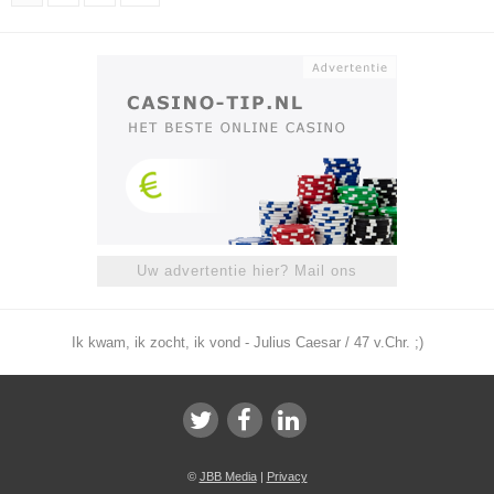
Uw advertentie hier? Mail ons
Ik kwam, ik zocht, ik vond - Julius Caesar / 47 v.Chr. ;)
©
JBB Media
|
Privacy