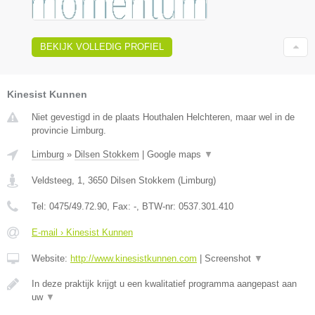
BEKIJK VOLLEDIG PROFIEL
Kinesist Kunnen
Niet gevestigd in de plaats Houthalen Helchteren, maar wel in de
provincie Limburg.
Limburg
»
Dilsen Stokkem
|
Google maps
▼
Veldsteeg, 1
,
3650
Dilsen Stokkem
(
Limburg
)
Tel:
0475/49.72.90
, Fax:
-
, BTW-nr:
0537.301.410
E-mail › Kinesist Kunnen
Website:
http://www.kinesistkunnen.com
|
Screenshot
▼
In deze praktijk krijgt u een kwalitatief programma aangepast aan
uw
▼