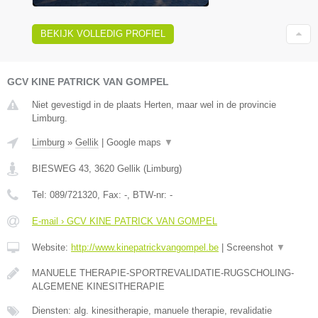
BEKIJK VOLLEDIG PROFIEL
GCV KINE PATRICK VAN GOMPEL
Niet gevestigd in de plaats Herten, maar wel in de provincie
Limburg.
Limburg
»
Gellik
|
Google maps
▼
BIESWEG 43
,
3620
Gellik
(
Limburg
)
Tel:
089/721320
, Fax:
-
, BTW-nr:
-
E-mail › GCV KINE PATRICK VAN GOMPEL
Website:
http://www.kinepatrickvangompel.be
|
Screenshot
▼
MANUELE THERAPIE-SPORTREVALIDATIE-RUGSCHOLING-
ALGEMENE KINESITHERAPIE
Diensten: alg. kinesitherapie, manuele therapie, revalidatie