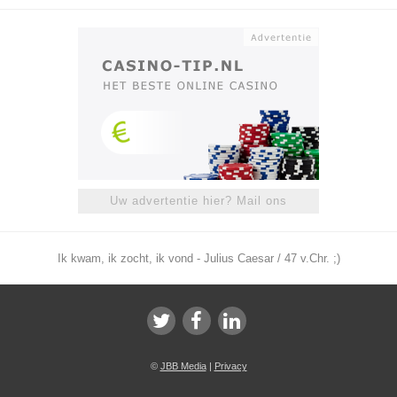
Uw advertentie hier? Mail ons
Ik kwam, ik zocht, ik vond - Julius Caesar / 47 v.Chr. ;)
©
JBB Media
|
Privacy