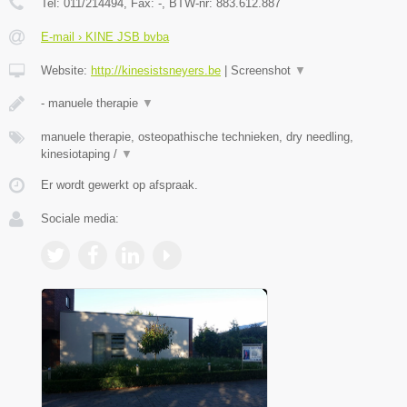
Tel:
011/214494
, Fax:
-
, BTW-nr:
883.612.887
E-mail › KINE JSB bvba
Website:
http://kinesistsneyers.be
|
Screenshot
▼
- manuele therapie
▼
manuele therapie, osteopathische technieken, dry needling,
kinesiotaping /
▼
Er wordt gewerkt op afspraak.
Sociale media: