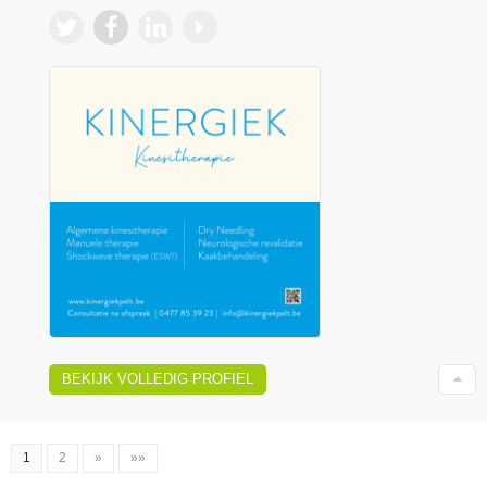
BEKIJK VOLLEDIG PROFIEL
1
2
»
»»