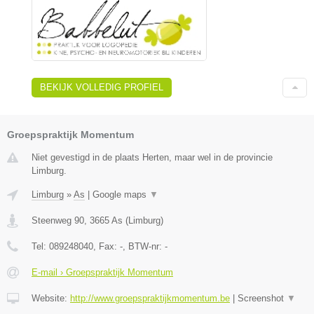
BEKIJK VOLLEDIG PROFIEL
Groepspraktijk Momentum
Niet gevestigd in de plaats Herten, maar wel in de provincie
Limburg.
Limburg
»
As
|
Google maps
▼
Steenweg 90
,
3665
As
(
Limburg
)
Tel:
089248040
, Fax:
-
, BTW-nr:
-
E-mail › Groepspraktijk Momentum
Website:
http://www.groepspraktijkmomentum.be
|
Screenshot
▼