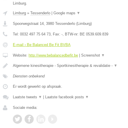
Limburg.
Limburg
»
Tessenderlo
|
Google maps
▼
Spoorwegstraat 14
,
3980
Tessenderlo
(
Limburg
)
Tel:
0032 497 75 64 73
, Fax:
-
, BTW-nr:
BE 0539.609.839
E-mail › Be Balanced Be Fit BVBA
Website:
http://www.bebalancedbefit.be
|
Screenshot
▼
Algemene kinesitherapie - Sportkinesitherapie & revalidatie -
▼
Diensten onbekend
Er wordt gewerkt op afspraak.
Laatste tweets
▼
|
Laatste facebook posts
▼
Sociale media: