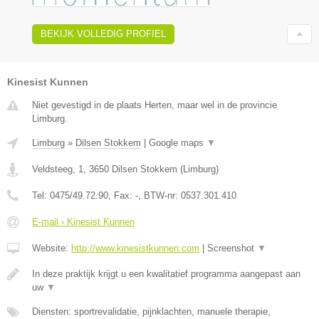
BEKIJK VOLLEDIG PROFIEL
Kinesist Kunnen
Niet gevestigd in de plaats Herten, maar wel in de provincie
Limburg.
Limburg
»
Dilsen Stokkem
|
Google maps
▼
Veldsteeg, 1
,
3650
Dilsen Stokkem
(
Limburg
)
Tel:
0475/49.72.90
, Fax:
-
, BTW-nr:
0537.301.410
E-mail › Kinesist Kunnen
Website:
http://www.kinesistkunnen.com
|
Screenshot
▼
In deze praktijk krijgt u een kwalitatief programma aangepast aan
uw
▼
Diensten: sportrevalidatie, pijnklachten, manuele therapie,