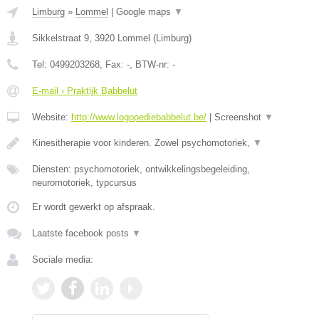
Limburg
»
Lommel
|
Google maps
▼
Sikkelstraat 9
,
3920
Lommel
(
Limburg
)
Tel:
0499203268
, Fax:
-
, BTW-nr:
-
E-mail › Praktijk Babbelut
Website:
http://www.logopediebabbelut.be/
|
Screenshot
▼
Kinesitherapie voor kinderen. Zowel psychomotoriek,
▼
Diensten: psychomotoriek, ontwikkelingsbegeleiding,
neuromotoriek, typcursus
Er wordt gewerkt op afspraak.
Laatste facebook posts
▼
Sociale media: