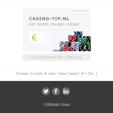
Uw advertentie hier? Mail ons
Ik kwam, ik zocht, ik vond - Julius Caesar / 47 v.Chr. ;)
©
JBB Media
|
Privacy