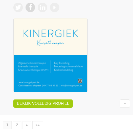
BEKIJK VOLLEDIG PROFIEL
1
2
»
»»