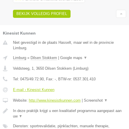
BEKIJK VOLLEDIG PROFIEL
Kinesist Kunnen
Niet gevestigd in de plaats Hasselt, maar wel in de provincie
Limburg.
Limburg
»
Dilsen Stokkem
|
Google maps
▼
Veldsteeg, 1
,
3650
Dilsen Stokkem
(
Limburg
)
Tel:
0475/49.72.90
, Fax:
-
, BTW-nr:
0537.301.410
E-mail › Kinesist Kunnen
Website:
http://www.kinesistkunnen.com
|
Screenshot
▼
In deze praktijk krijgt u een kwalitatief programma aangepast aan
uw
▼
Diensten: sportrevalidatie, pijnklachten, manuele therapie,