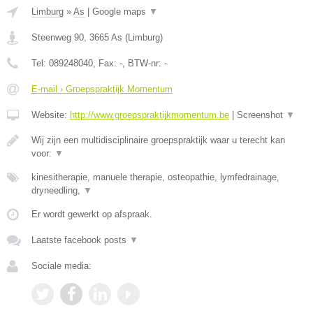
Limburg
»
As
|
Google maps
▼
Steenweg 90
,
3665
As
(
Limburg
)
Tel:
089248040
, Fax:
-
, BTW-nr:
-
E-mail › Groepspraktijk Momentum
Website:
http://www.groepspraktijkmomentum.be
|
Screenshot
▼
Wij zijn een multidisciplinaire groepspraktijk waar u terecht kan
voor:
▼
kinesitherapie, manuele therapie, osteopathie, lymfedrainage,
dryneedling,
▼
Er wordt gewerkt op afspraak.
Laatste facebook posts
▼
Sociale media: