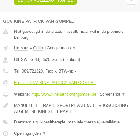
BEKIJK VOLLEDIG PROFIEL
GCV KINE PATRICK VAN GOMPEL
Niet gevestigd in de plaats Hasselt, maar wel in de provincie
Limburg.
Limburg
»
Gellik
|
Google maps
▼
BIESWEG 43
,
3620
Gellik
(
Limburg
)
Tel:
089/721320
, Fax:
-
, BTW-nr:
-
E-mail › GCV KINE PATRICK VAN GOMPEL
Website:
http://www.kinepatrickvangompel.be
|
Screenshot
▼
MANUELE THERAPIE-SPORTREVALIDATIE-RUGSCHOLING-
ALGEMENE KINESITHERAPIE
Diensten: alg. kinesitherapie, manuele therapie, revalidatie
Openingstijden
▼