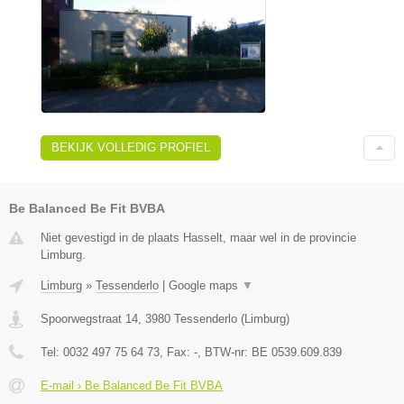
BEKIJK VOLLEDIG PROFIEL
Be Balanced Be Fit BVBA
Niet gevestigd in de plaats Hasselt, maar wel in de provincie
Limburg.
Limburg
»
Tessenderlo
|
Google maps
▼
Spoorwegstraat 14
,
3980
Tessenderlo
(
Limburg
)
Tel:
0032 497 75 64 73
, Fax:
-
, BTW-nr:
BE 0539.609.839
E-mail › Be Balanced Be Fit BVBA