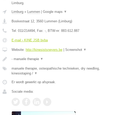
Limburg.
Limburg
»
Lummen
|
Google maps
▼
Boskestraat 12
,
3560
Lummen
(
Limburg
)
Tel:
011/214494
, Fax:
-
, BTW-nr:
883.612.887
E-mail › KINE JSB bvba
Website:
http://kinesistsneyers.be
|
Screenshot
▼
- manuele therapie
▼
manuele therapie, osteopathische technieken, dry needling,
kinesiotaping /
▼
Er wordt gewerkt op afspraak.
Sociale media: