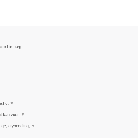
ncie Limburg.
nshot
▼
ht kan voor:
▼
nage, dryneedling,
▼