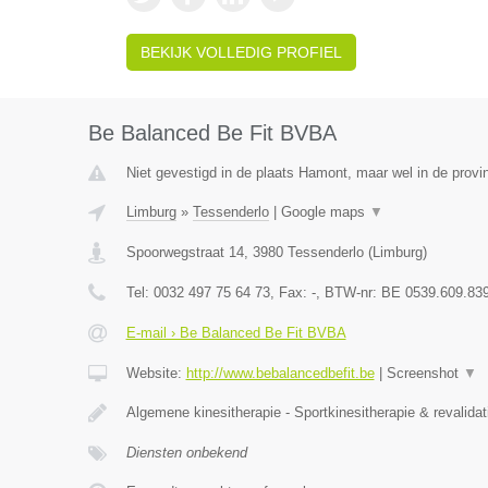
BEKIJK VOLLEDIG PROFIEL
Be Balanced Be Fit BVBA
Niet gevestigd in de plaats Hamont, maar wel in de provi
Limburg
»
Tessenderlo
|
Google maps
▼
Spoorwegstraat 14
,
3980
Tessenderlo
(
Limburg
)
Tel:
0032 497 75 64 73
, Fax:
-
, BTW-nr:
BE 0539.609.83
E-mail › Be Balanced Be Fit BVBA
Website:
http://www.bebalancedbefit.be
|
Screenshot
▼
Algemene kinesitherapie - Sportkinesitherapie & revalidat
Diensten onbekend