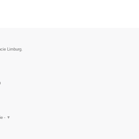
ncie Limburg.
9
ie -
▼