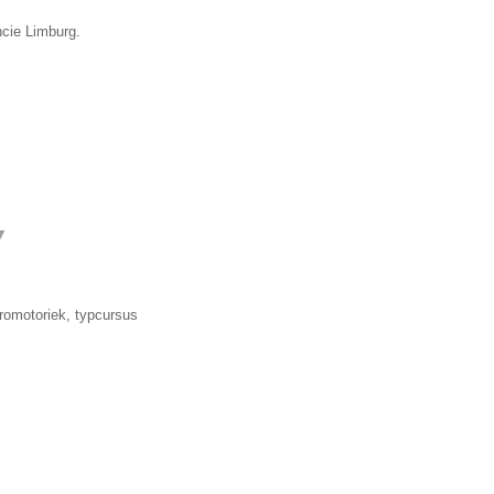
ncie Limburg.
▼
romotoriek, typcursus