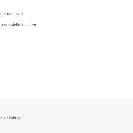
epast aan uw
▼
e, evenwichtsklachten
ncie Limburg.