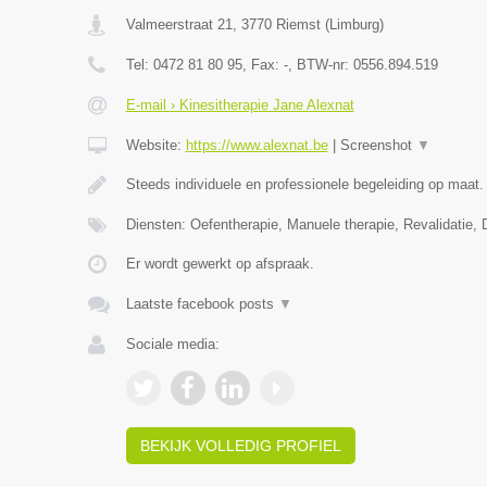
Valmeerstraat 21
,
3770
Riemst
(
Limburg
)
Tel:
0472 81 80 95
, Fax:
-
, BTW-nr:
0556.894.519
E-mail › Kinesitherapie Jane Alexnat
Website:
https://www.alexnat.be
|
Screenshot
▼
Steeds individuele en professionele begeleiding op maat.
Diensten: Oefentherapie, Manuele therapie, Revalidatie, 
Er wordt gewerkt op afspraak.
Laatste facebook posts
▼
Sociale media:
BEKIJK VOLLEDIG PROFIEL