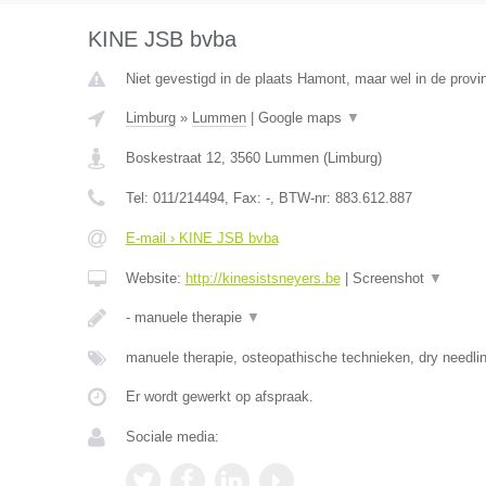
KINE JSB bvba
Niet gevestigd in de plaats Hamont, maar wel in de provi
Limburg
»
Lummen
|
Google maps
▼
Boskestraat 12
,
3560
Lummen
(
Limburg
)
Tel:
011/214494
, Fax:
-
, BTW-nr:
883.612.887
E-mail › KINE JSB bvba
Website:
http://kinesistsneyers.be
|
Screenshot
▼
- manuele therapie
▼
manuele therapie, osteopathische technieken, dry needlin
Er wordt gewerkt op afspraak.
Sociale media: