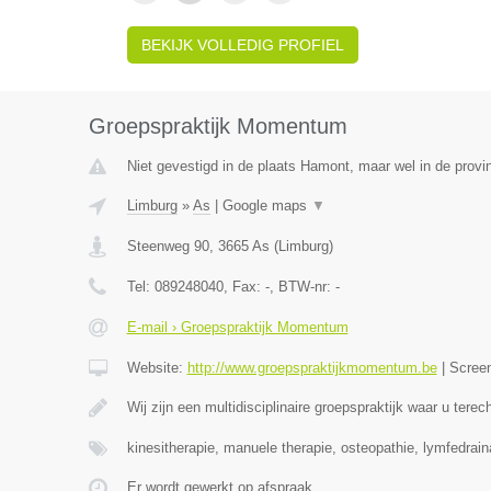
BEKIJK VOLLEDIG PROFIEL
Groepspraktijk Momentum
Niet gevestigd in de plaats Hamont, maar wel in de provi
Limburg
»
As
|
Google maps
▼
Steenweg 90
,
3665
As
(
Limburg
)
Tel:
089248040
, Fax:
-
, BTW-nr:
-
E-mail › Groepspraktijk Momentum
Website:
http://www.groepspraktijkmomentum.be
|
Scree
Wij zijn een multidisciplinaire groepspraktijk waar u terec
kinesitherapie, manuele therapie, osteopathie, lymfedrai
Er wordt gewerkt op afspraak.