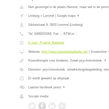
Niet gevestigd in de plaats Hamont, maar wel in de provi
Limburg
»
Lommel
|
Google maps
▼
Sikkelstraat 9
,
3920
Lommel
(
Limburg
)
Tel:
0499203268
, Fax:
-
, BTW-nr:
-
E-mail › Praktijk Babbelut
Website:
http://www.logopediebabbelut.be/
|
Screenshot
Kinesitherapie voor kinderen. Zowel psychomotoriek,
▼
Diensten: psychomotoriek, ontwikkelingsbegeleiding, neu
Er wordt gewerkt op afspraak.
Laatste facebook posts
▼
Sociale media: