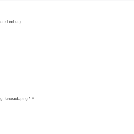
ncie Limburg.
g, kinesiotaping /
▼