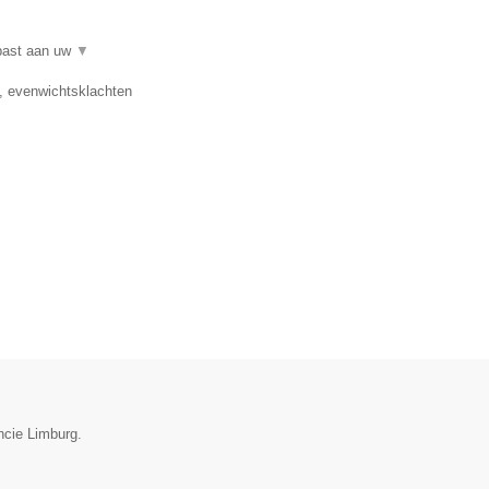
epast aan uw
▼
e, evenwichtsklachten
ncie Limburg.