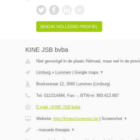
BEKIJK VOLLEDIG PROFIEL
KINE JSB bvba
Niet gevestigd in de plaats Halmaal, maar wel in de provi
Limburg
»
Lummen
|
Google maps
▼
Boskestraat 12
,
3560
Lummen
(
Limburg
)
Tel:
011/214494
, Fax:
-
, BTW-nr:
883.612.887
E-mail › KINE JSB bvba
Website:
http://kinesistsneyers.be
|
Screenshot
▼
- manuele therapie
▼