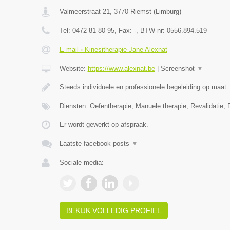
Valmeerstraat 21
,
3770
Riemst
(
Limburg
)
Tel:
0472 81 80 95
, Fax:
-
, BTW-nr:
0556.894.519
E-mail › Kinesitherapie Jane Alexnat
Website:
https://www.alexnat.be
|
Screenshot
▼
Steeds individuele en professionele begeleiding op maat.
Diensten: Oefentherapie, Manuele therapie, Revalidatie, 
Er wordt gewerkt op afspraak.
Laatste facebook posts
▼
Sociale media:
BEKIJK VOLLEDIG PROFIEL