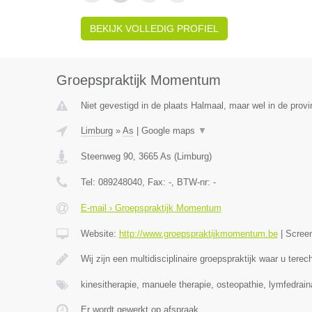
BEKIJK VOLLEDIG PROFIEL
Groepspraktijk Momentum
Niet gevestigd in de plaats Halmaal, maar wel in de provi
Limburg
»
As
|
Google maps
▼
Steenweg 90
,
3665
As
(
Limburg
)
Tel:
089248040
, Fax:
-
, BTW-nr:
-
E-mail › Groepspraktijk Momentum
Website:
http://www.groepspraktijkmomentum.be
|
Scree
Wij zijn een multidisciplinaire groepspraktijk waar u terec
kinesitherapie, manuele therapie, osteopathie, lymfedrai
Er wordt gewerkt op afspraak.