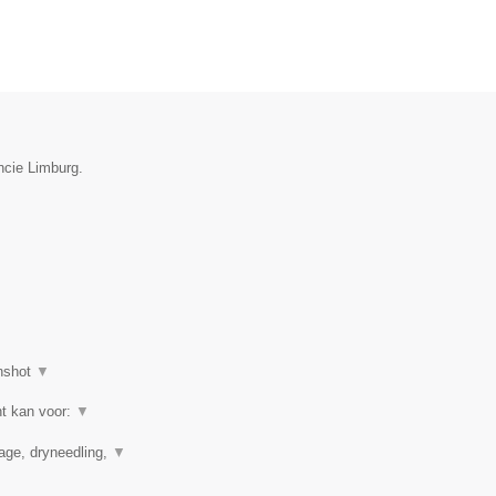
ncie Limburg.
nshot
▼
ht kan voor:
▼
nage, dryneedling,
▼