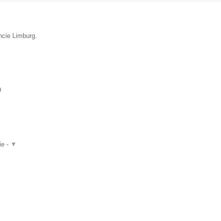
ncie Limburg.
9
ie -
▼