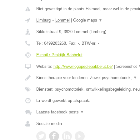
Niet gevestigd in de plaats Halmaal, maar wel in de provi
Limburg
»
Lommel
|
Google maps
▼
Sikkelstraat 9
,
3920
Lommel
(
Limburg
)
Tel:
0499203268
, Fax:
-
, BTW-nr:
-
E-mail › Praktijk Babbelut
Website:
http://www.logopediebabbelut.be/
|
Screenshot
Kinesitherapie voor kinderen. Zowel psychomotoriek,
▼
Diensten: psychomotoriek, ontwikkelingsbegeleiding, neu
Er wordt gewerkt op afspraak.
Laatste facebook posts
▼
Sociale media: