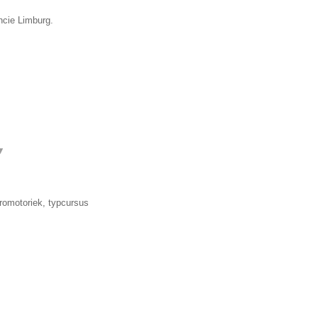
ncie Limburg.
▼
romotoriek, typcursus