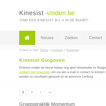
Kinesist
-vinden.be
VIND EEN KINESIST BIJ U IN DE BUURT!
Nieuws
Zoeken
Contact
U bent nu hier:
Home
»
Limburg
»
Guigoven
Kinesist Guigoven
Kinesist-vinden.be bevat helaas nog geen
kinesisten in Guig
contact met kinesisten
om via één e-mail in contact te komen m
worden nu resultaten getoond uit de provincie Limburg.
1
2
»
»»
Groepspraktijk Momentum