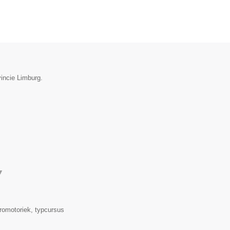
vincie Limburg.
▼
romotoriek, typcursus