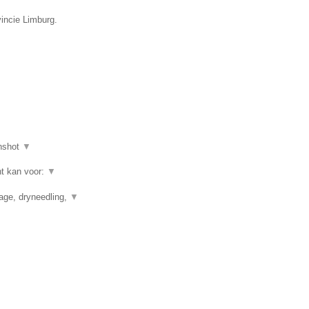
vincie Limburg.
nshot
▼
ht kan voor:
▼
nage, dryneedling,
▼