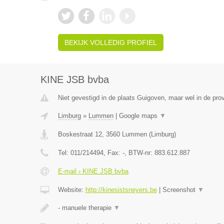
BEKIJK VOLLEDIG PROFIEL
KINE JSB bvba
Niet gevestigd in de plaats Guigoven, maar wel in de pro
Limburg
»
Lummen
|
Google maps
▼
Boskestraat 12
,
3560
Lummen
(
Limburg
)
Tel:
011/214494
, Fax:
-
, BTW-nr:
883.612.887
E-mail › KINE JSB bvba
Website:
http://kinesistsneyers.be
|
Screenshot
▼
- manuele therapie
▼