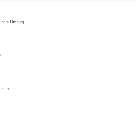
vincie Limburg.
9
ie -
▼