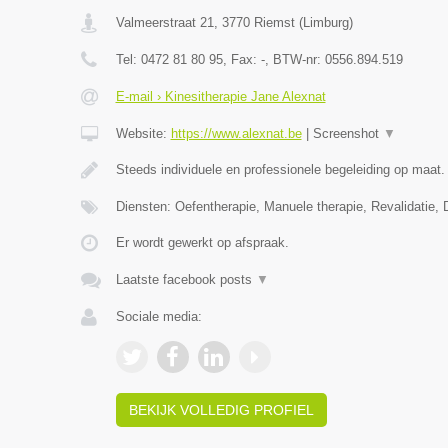
Valmeerstraat 21
,
3770
Riemst
(
Limburg
)
Tel:
0472 81 80 95
, Fax:
-
, BTW-nr:
0556.894.519
E-mail › Kinesitherapie Jane Alexnat
Website:
https://www.alexnat.be
|
Screenshot
▼
Steeds individuele en professionele begeleiding op maat.
Diensten: Oefentherapie, Manuele therapie, Revalidatie, 
Er wordt gewerkt op afspraak.
Laatste facebook posts
▼
Sociale media:
BEKIJK VOLLEDIG PROFIEL