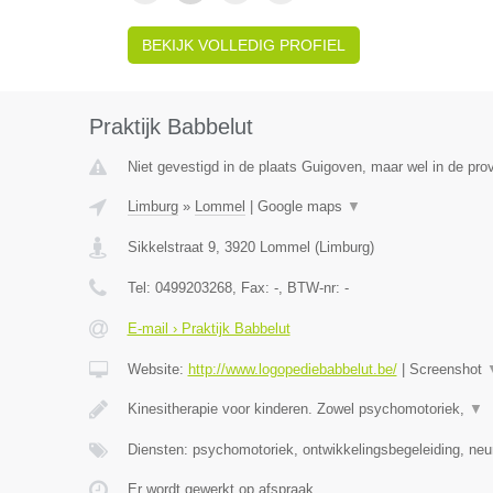
BEKIJK VOLLEDIG PROFIEL
Praktijk Babbelut
Niet gevestigd in de plaats Guigoven, maar wel in de pro
Limburg
»
Lommel
|
Google maps
▼
Sikkelstraat 9
,
3920
Lommel
(
Limburg
)
Tel:
0499203268
, Fax:
-
, BTW-nr:
-
E-mail › Praktijk Babbelut
Website:
http://www.logopediebabbelut.be/
|
Screenshot
Kinesitherapie voor kinderen. Zowel psychomotoriek,
▼
Diensten: psychomotoriek, ontwikkelingsbegeleiding, neu
Er wordt gewerkt op afspraak.