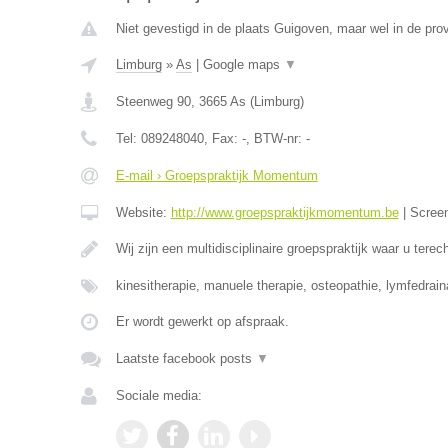
Niet gevestigd in de plaats Guigoven, maar wel in de pro
Limburg
»
As
|
Google maps
▼
Steenweg 90
,
3665
As
(
Limburg
)
Tel:
089248040
, Fax:
-
, BTW-nr:
-
E-mail › Groepspraktijk Momentum
Website:
http://www.groepspraktijkmomentum.be
|
Scree
Wij zijn een multidisciplinaire groepspraktijk waar u terec
kinesitherapie, manuele therapie, osteopathie, lymfedrai
Er wordt gewerkt op afspraak.
Laatste facebook posts
▼
Sociale media: