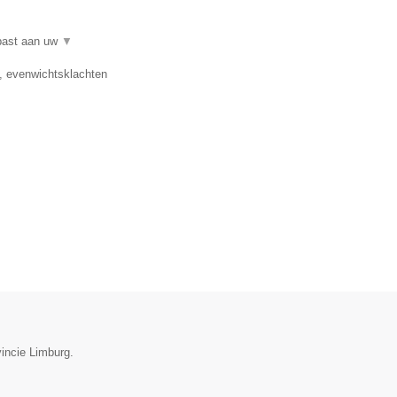
epast aan uw
▼
e, evenwichtsklachten
vincie Limburg.