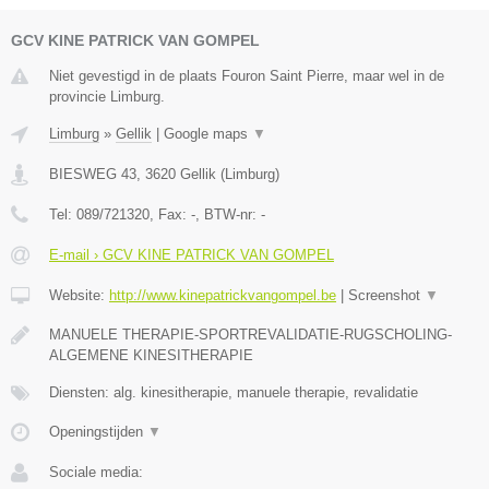
GCV KINE PATRICK VAN GOMPEL
Niet gevestigd in de plaats Fouron Saint Pierre, maar wel in de
provincie Limburg.
Limburg
»
Gellik
|
Google maps
▼
BIESWEG 43
,
3620
Gellik
(
Limburg
)
Tel:
089/721320
, Fax:
-
, BTW-nr:
-
E-mail › GCV KINE PATRICK VAN GOMPEL
Website:
http://www.kinepatrickvangompel.be
|
Screenshot
▼
MANUELE THERAPIE-SPORTREVALIDATIE-RUGSCHOLING-
ALGEMENE KINESITHERAPIE
Diensten: alg. kinesitherapie, manuele therapie, revalidatie
Openingstijden
▼
Sociale media: