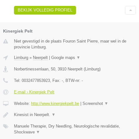
BEKIJK VOLLEDIG PROFIEL
Kinergiek Pelt
Niet gevestigd in de plaats Fouron Saint Pierre, maar wel in de
provincie Limburg.
Limburg
»
Neerpelt
|
Google maps
▼
Norbertinessenlaan, 50
,
3910
Neerpelt
(
Limburg
)
Tel:
0032477853923
, Fax:
-
, BTW-nr:
-
E-mail › Kinergiek Pelt
Website:
http://www.kinergiekpelt.be
|
Screenshot
▼
Kinesist in Neerpelt.
▼
Manuele Therapie, Dry Needling, Neurologische revalidatie,
Shockwave
▼