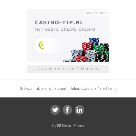
Uw advertentie hier? Mail ons
Ik kwam, ik zocht, ik vond - Julius Caesar / 47 v.Chr. ;)
©
JBB Media
|
Privacy