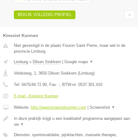
BEKIJK VOLLEDIG PROFIEL
Kinesist Kunnen
Niet gevestigd in de plaats Fouron Saint Pierre, maar wel in de
provincie Limburg.
Limburg
»
Dilsen Stokkem
|
Google maps
▼
Veldsteeg, 1
,
3650
Dilsen Stokkem
(
Limburg
)
Tel:
0475/49.72.90
, Fax:
-
, BTW-nr:
0537.301.410
E-mail › Kinesist Kunnen
Website:
http://www.kinesistkunnen.com
|
Screenshot
▼
In deze praktijk krijgt u een kwalitatief programma aangepast aan
uw
▼
Diensten: sportrevalidatie, pijnklachten, manuele therapie,