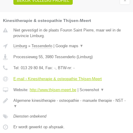
BEKIJK VOLLEDIG PROFIEL
Kinesitherapie & osteopathie Thijsen-Meert
Niet gevestigd in de plaats Fouron Saint Pierre, maar wel in de
provincie Limburg.
Limburg
»
Tessenderlo
|
Google maps
▼
Processieweg 55
,
3980
Tessenderlo
(
Limburg
)
Tel:
013 29 80 84
, Fax:
-
, BTW-nr:
-
E-mail › Kinesitherapie & osteopathie Thijsen-Meert
Website:
http://www.thijsen-meert.be
|
Screenshot
▼
Algemene kinesitherapie - osteopathie - manuele therapie - NST -
▼
Diensten onbekend
Er wordt gewerkt op afspraak.