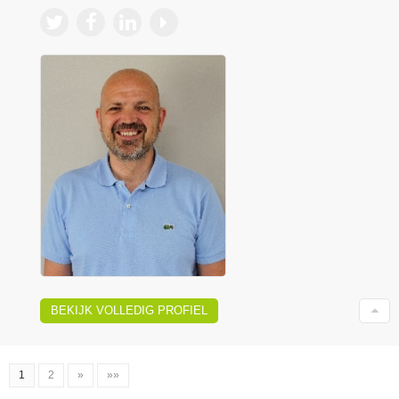
BEKIJK VOLLEDIG PROFIEL
1
2
»
»»