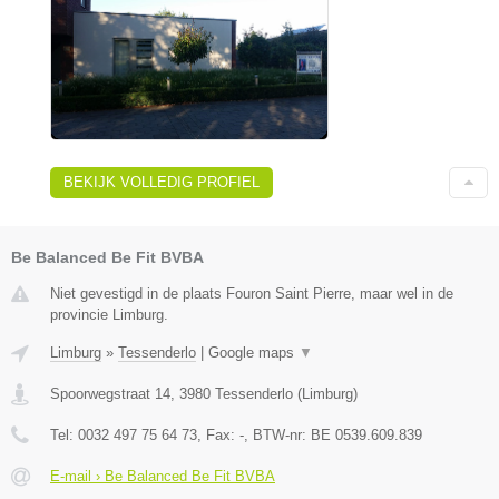
BEKIJK VOLLEDIG PROFIEL
Be Balanced Be Fit BVBA
Niet gevestigd in de plaats Fouron Saint Pierre, maar wel in de
provincie Limburg.
Limburg
»
Tessenderlo
|
Google maps
▼
Spoorwegstraat 14
,
3980
Tessenderlo
(
Limburg
)
Tel:
0032 497 75 64 73
, Fax:
-
, BTW-nr:
BE 0539.609.839
E-mail › Be Balanced Be Fit BVBA