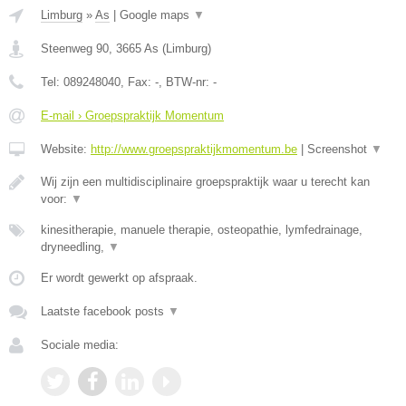
Limburg
»
As
|
Google maps
▼
Steenweg 90
,
3665
As
(
Limburg
)
Tel:
089248040
, Fax:
-
, BTW-nr:
-
E-mail › Groepspraktijk Momentum
Website:
http://www.groepspraktijkmomentum.be
|
Screenshot
▼
Wij zijn een multidisciplinaire groepspraktijk waar u terecht kan
voor:
▼
kinesitherapie, manuele therapie, osteopathie, lymfedrainage,
dryneedling,
▼
Er wordt gewerkt op afspraak.
Laatste facebook posts
▼
Sociale media: