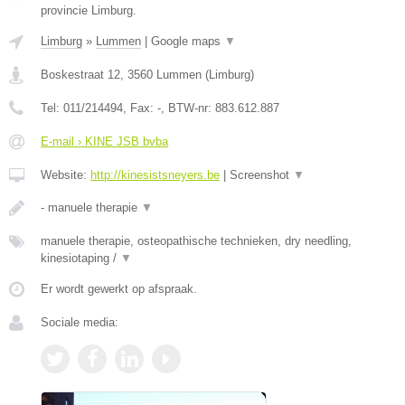
provincie Limburg.
Limburg
»
Lummen
|
Google maps
▼
Boskestraat 12
,
3560
Lummen
(
Limburg
)
Tel:
011/214494
, Fax:
-
, BTW-nr:
883.612.887
E-mail › KINE JSB bvba
Website:
http://kinesistsneyers.be
|
Screenshot
▼
- manuele therapie
▼
manuele therapie, osteopathische technieken, dry needling,
kinesiotaping /
▼
Er wordt gewerkt op afspraak.
Sociale media: