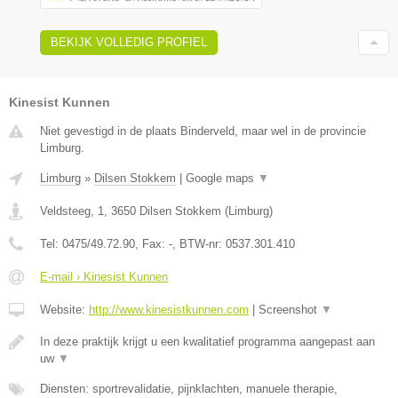
BEKIJK VOLLEDIG PROFIEL
Kinesist Kunnen
Niet gevestigd in de plaats Binderveld, maar wel in de provincie
Limburg.
Limburg
»
Dilsen Stokkem
|
Google maps
▼
Veldsteeg, 1
,
3650
Dilsen Stokkem
(
Limburg
)
Tel:
0475/49.72.90
, Fax:
-
, BTW-nr:
0537.301.410
E-mail › Kinesist Kunnen
Website:
http://www.kinesistkunnen.com
|
Screenshot
▼
In deze praktijk krijgt u een kwalitatief programma aangepast aan
uw
▼
Diensten: sportrevalidatie, pijnklachten, manuele therapie,