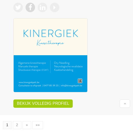
BEKIJK VOLLEDIG PROFIEL
1
2
»
»»