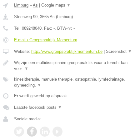
Limburg
»
As
|
Google maps
▼
Steenweg 90
,
3665
As
(
Limburg
)
Tel:
089248040
, Fax:
-
, BTW-nr:
-
E-mail › Groepspraktijk Momentum
Website:
http://www.groepspraktijkmomentum.be
|
Screenshot
▼
Wij zijn een multidisciplinaire groepspraktijk waar u terecht kan
voor:
▼
kinesitherapie, manuele therapie, osteopathie, lymfedrainage,
dryneedling,
▼
Er wordt gewerkt op afspraak.
Laatste facebook posts
▼
Sociale media: