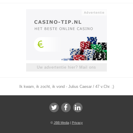
Uw advertentie hier? Mail ons
Ik kwam, ik zocht, ik vond - Julius Caesar / 47 v.Chr. ;)
©
JBB Media
|
Privacy