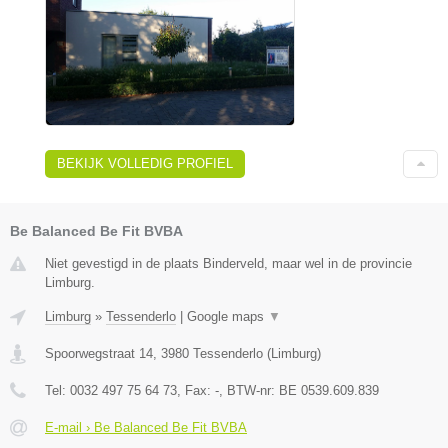
BEKIJK VOLLEDIG PROFIEL
Be Balanced Be Fit BVBA
Niet gevestigd in de plaats Binderveld, maar wel in de provincie
Limburg.
Limburg
»
Tessenderlo
|
Google maps
▼
Spoorwegstraat 14
,
3980
Tessenderlo
(
Limburg
)
Tel:
0032 497 75 64 73
, Fax:
-
, BTW-nr:
BE 0539.609.839
E-mail › Be Balanced Be Fit BVBA