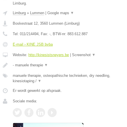
Limburg.
Limburg
»
Lummen
|
Google maps
▼
Boskestraat 12
,
3560
Lummen
(
Limburg
)
Tel:
011/214494
, Fax:
-
, BTW-nr:
883.612.887
E-mail › KINE JSB bvba
Website:
http://kinesistsneyers.be
|
Screenshot
▼
- manuele therapie
▼
manuele therapie, osteopathische technieken, dry needling,
kinesiotaping /
▼
Er wordt gewerkt op afspraak.
Sociale media: