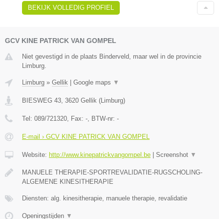
BEKIJK VOLLEDIG PROFIEL
GCV KINE PATRICK VAN GOMPEL
Niet gevestigd in de plaats Binderveld, maar wel in de provincie
Limburg.
Limburg
»
Gellik
|
Google maps
▼
BIESWEG 43
,
3620
Gellik
(
Limburg
)
Tel:
089/721320
, Fax:
-
, BTW-nr:
-
E-mail › GCV KINE PATRICK VAN GOMPEL
Website:
http://www.kinepatrickvangompel.be
|
Screenshot
▼
MANUELE THERAPIE-SPORTREVALIDATIE-RUGSCHOLING-
ALGEMENE KINESITHERAPIE
Diensten: alg. kinesitherapie, manuele therapie, revalidatie
Openingstijden
▼