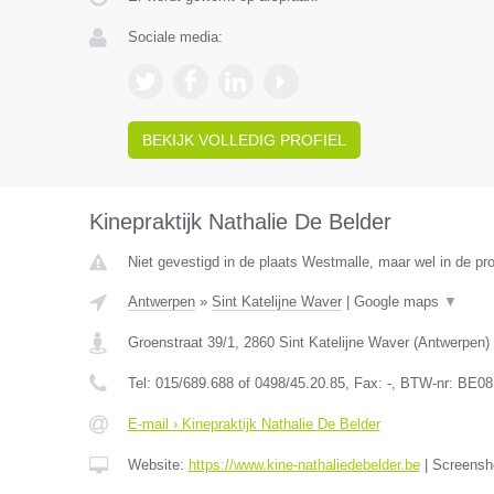
Sociale media:
BEKIJK VOLLEDIG PROFIEL
Kinepraktijk Nathalie De Belder
Niet gevestigd in de plaats Westmalle, maar wel in de pr
Antwerpen
»
Sint Katelijne Waver
|
Google maps
▼
Groenstraat 39/1
,
2860
Sint Katelijne Waver
(
Antwerpen
)
Tel:
015/689.688 of 0498/45.20.85
, Fax:
-
, BTW-nr:
BE08
E-mail › Kinepraktijk Nathalie De Belder
Website:
https://www.kine-nathaliedebelder.be
|
Screensh