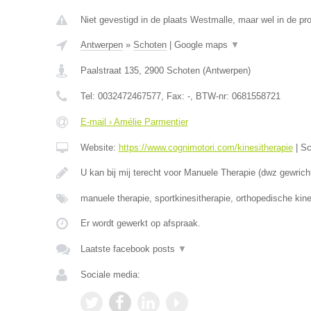
Niet gevestigd in de plaats Westmalle, maar wel in de pr
Antwerpen
»
Schoten
|
Google maps
▼
Paalstraat 135
,
2900
Schoten
(
Antwerpen
)
Tel:
0032472467577
, Fax:
-
, BTW-nr:
0681558721
E-mail › Amélie Parmentier
Website:
https://www.cognimotori.com/kinesitherapie
|
Sc
U kan bij mij terecht voor Manuele Therapie (dwz gewrich
manuele therapie, sportkinesitherapie, orthopedische kin
Er wordt gewerkt op afspraak.
Laatste facebook posts
▼
Sociale media: