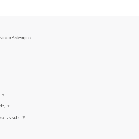
ovincie Antwerpen.
t
▼
rie,
▼
ere fysische
▼