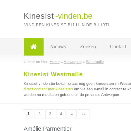
Kinesist
-vinden.be
VIND EEN KINESIST BIJ U IN DE BUURT!
Nieuws
Zoeken
Contact
U bent nu hier:
Home
»
Antwerpen
»
Westmalle
Kinesist Westmalle
Kinesist-vinden.be bevat helaas nog geen
kinesisten in Westm
direct contact met kinesisten
om via één e-mail in contact te k
worden nu resultaten getoond uit de provincie Antwerpen.
1
2
3
4
»
»»
Amélie Parmentier