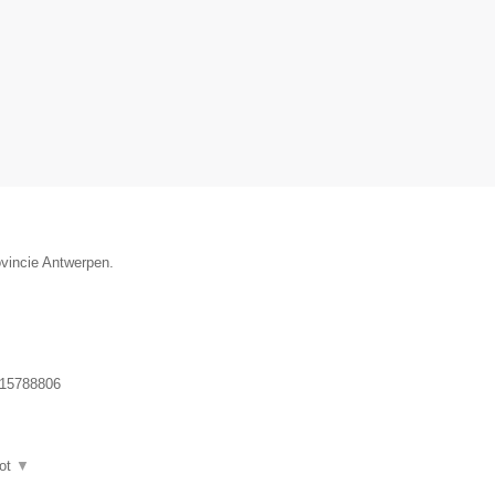
ovincie Antwerpen.
15788806
ot
▼