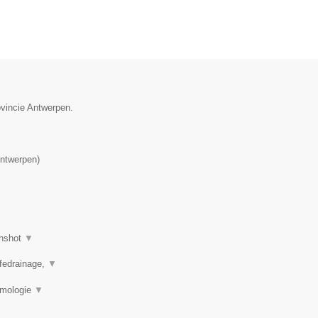
ovincie Antwerpen.
ntwerpen
)
nshot
▼
mfedrainage,
▼
rmologie
▼