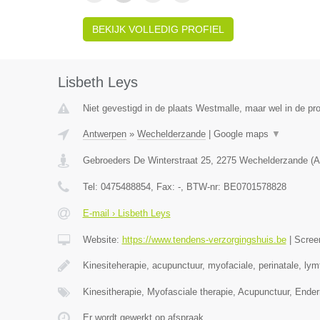
BEKIJK VOLLEDIG PROFIEL
Lisbeth Leys
Niet gevestigd in de plaats Westmalle, maar wel in de pr
Antwerpen
»
Wechelderzande
|
Google maps
▼
Gebroeders De Winterstraat 25
,
2275
Wechelderzande
(
A
Tel:
0475488854
, Fax:
-
, BTW-nr:
BE0701578828
E-mail › Lisbeth Leys
Website:
https://www.tendens-verzorgingshuis.be
|
Scree
Kinesiteherapie, acupunctuur, myofaciale, perinatale, ly
Kinesitherapie, Myofasciale therapie, Acupunctuur, Ende
Er wordt gewerkt op afspraak.