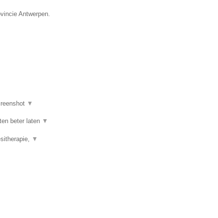
ovincie Antwerpen.
reenshot
▼
ten beter laten
▼
esitherapie,
▼