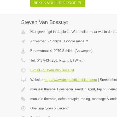
BEKIJK VOLLEDIG PROFIEL
Steven Van Bossuyt
Niet gevestigd in de plaats Westmalle, maar wel in de pr
Antwerpen
»
Schilde
|
Google maps
▼
Braamstraat 4
,
2970
Schilde
(
Antwerpen
)
Tel:
0497/434.206
, Fax:
-
, BTW-nr:
-
E-mail › Steven Van Bossuyt
Website:
http://www.kinepraktijkschilde.com
|
Screensho
manueel therapeut gespecialiseerd in sport, taping, geriat
manuele therapie, oefentherapie, taping, massage & and
Openingstijden onbekend