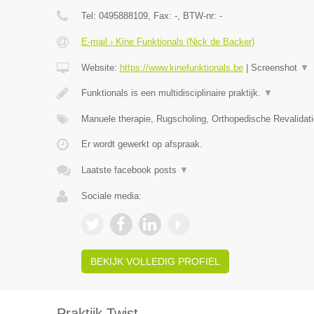
Tel:
0495888109
, Fax:
-
, BTW-nr:
-
E-mail › Kine Funktionals (Nick de Backer)
Website:
https://www.kinefunktionals.be
|
Screenshot
▼
Funktionals is een multidisciplinaire praktijk.
▼
Manuele therapie, Rugscholing, Orthopedische Revalidat
Er wordt gewerkt op afspraak.
Laatste facebook posts
▼
Sociale media:
BEKIJK VOLLEDIG PROFIEL
Praktijk Twist