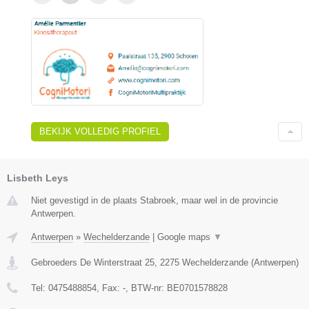
BEKIJK VOLLEDIG PROFIEL
Lisbeth Leys
Niet gevestigd in de plaats Stabroek, maar wel in de provincie
Antwerpen.
Antwerpen
»
Wechelderzande
|
Google maps
▼
Gebroeders De Winterstraat 25
,
2275
Wechelderzande
(
Antwerpen
)
Tel:
0475488854
, Fax:
-
, BTW-nr:
BE0701578828