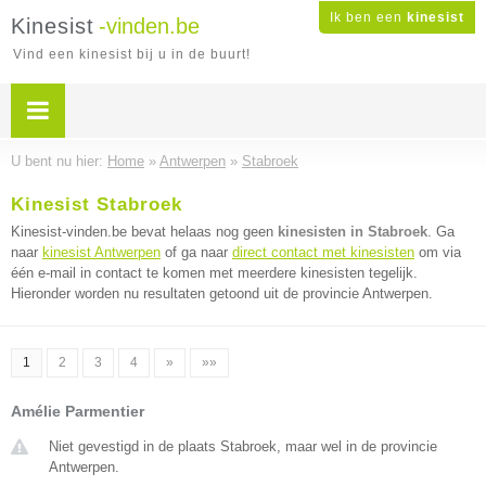
Ik ben een
kinesist
Kinesist
-vinden.be
Vind een kinesist bij u in de buurt!
U bent nu hier:
Home
»
Antwerpen
»
Stabroek
Kinesist Stabroek
Kinesist-vinden.be bevat helaas nog geen
kinesisten in Stabroek
. Ga
naar
kinesist Antwerpen
of ga naar
direct contact met kinesisten
om via
één e-mail in contact te komen met meerdere kinesisten tegelijk.
Hieronder worden nu resultaten getoond uit de provincie Antwerpen.
1
2
3
4
»
»»
Amélie Parmentier
Niet gevestigd in de plaats Stabroek, maar wel in de provincie
Antwerpen.