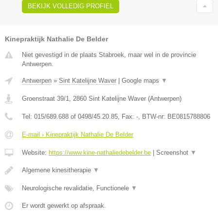
BEKIJK VOLLEDIG PROFIEL
Kinepraktijk Nathalie De Belder
Niet gevestigd in de plaats Stabroek, maar wel in de provincie
Antwerpen.
Antwerpen
»
Sint Katelijne Waver
|
Google maps
▼
Groenstraat 39/1
,
2860
Sint Katelijne Waver
(
Antwerpen
)
Tel:
015/689.688 of 0498/45.20.85
, Fax:
-
, BTW-nr:
BE0815788806
E-mail › Kinepraktijk Nathalie De Belder
Website:
https://www.kine-nathaliedebelder.be
|
Screenshot
▼
Algemene kinesitherapie
▼
Neurologische revalidatie, Functionele
▼
Er wordt gewerkt op afspraak.