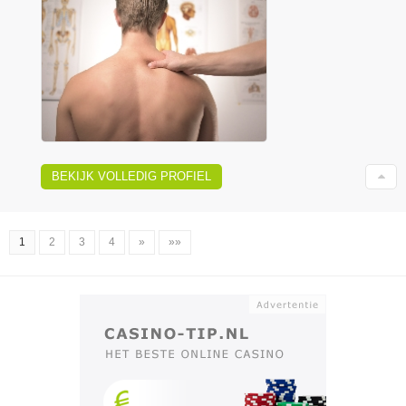
BEKIJK VOLLEDIG PROFIEL
1
2
3
4
»
»»