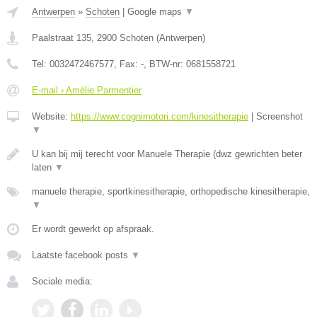
Antwerpen
»
Schoten
|
Google maps
▼
Paalstraat 135
,
2900
Schoten
(
Antwerpen
)
Tel:
0032472467577
, Fax:
-
, BTW-nr:
0681558721
E-mail › Amélie Parmentier
Website:
https://www.cognimotori.com/kinesitherapie
|
Screenshot
▼
U kan bij mij terecht voor Manuele Therapie (dwz gewrichten beter
laten
▼
manuele therapie, sportkinesitherapie, orthopedische kinesitherapie,
▼
Er wordt gewerkt op afspraak.
Laatste facebook posts
▼
Sociale media: