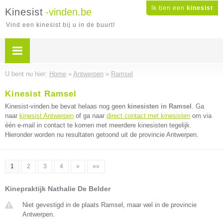
Ik ben een
kinesist
Kinesist
-vinden.be
Vind een kinesist bij u in de buurt!
U bent nu hier:
Home
»
Antwerpen
»
Ramsel
Kinesist Ramsel
Kinesist-vinden.be bevat helaas nog geen
kinesisten in Ramsel
. Ga
naar
kinesist Antwerpen
of ga naar
direct contact met kinesisten
om via
één e-mail in contact te komen met meerdere kinesisten tegelijk.
Hieronder worden nu resultaten getoond uit de provincie Antwerpen.
1
2
3
4
»
»»
Kinepraktijk Nathalie De Belder
Niet gevestigd in de plaats Ramsel, maar wel in de provincie
Antwerpen.