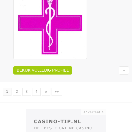
BEKIJK VOLLEDIG PROFIEL
1
2
3
4
»
»»