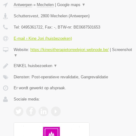
Antwerpen
»
Mechelen
|
Google maps
▼
Schuttersvest
,
2800
Mechelen
(
Antwerpen
)
Tel:
0495361722
, Fax:
-
, BTW-nr:
BE0687501653
E-mail › Kine Jori (huisbezoeken)
Website:
https://kinesitherapietorreelejori.webnode.be/
|
Screenshot
▼
ENKEL huisbezoeken
▼
Diensten: Post-operatieve revalidatie, Gangrevalidatie
Er wordt gewerkt op afspraak.
Sociale media: