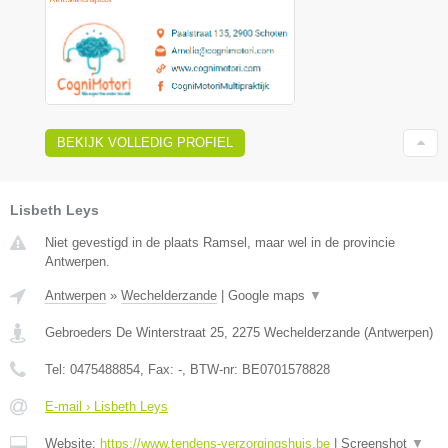
BEKIJK VOLLEDIG PROFIEL
Lisbeth Leys
Niet gevestigd in de plaats Ramsel, maar wel in de provincie
Antwerpen.
Antwerpen
»
Wechelderzande
|
Google maps
▼
Gebroeders De Winterstraat 25
,
2275
Wechelderzande
(
Antwerpen
)
Tel:
0475488854
, Fax:
-
, BTW-nr:
BE0701578828
E-mail › Lisbeth Leys
Website:
https://www.tendens-verzorgingshuis.be
|
Screenshot
▼