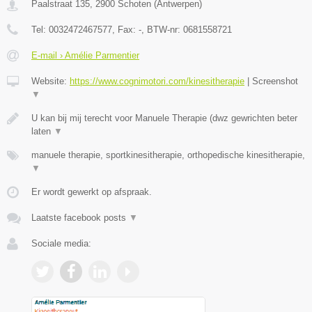
Paalstraat 135
,
2900
Schoten
(
Antwerpen
)
Tel:
0032472467577
, Fax:
-
, BTW-nr:
0681558721
E-mail › Amélie Parmentier
Website:
https://www.cognimotori.com/kinesitherapie
|
Screenshot
▼
U kan bij mij terecht voor Manuele Therapie (dwz gewrichten beter
laten
▼
manuele therapie, sportkinesitherapie, orthopedische kinesitherapie,
▼
Er wordt gewerkt op afspraak.
Laatste facebook posts
▼
Sociale media: