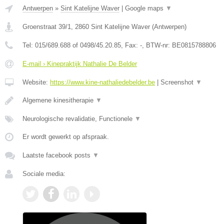
Antwerpen
»
Sint Katelijne Waver
|
Google maps
▼
Groenstraat 39/1
,
2860
Sint Katelijne Waver
(
Antwerpen
)
Tel:
015/689.688 of 0498/45.20.85
, Fax:
-
, BTW-nr:
BE0815788806
E-mail › Kinepraktijk Nathalie De Belder
Website:
https://www.kine-nathaliedebelder.be
|
Screenshot
▼
Algemene kinesitherapie
▼
Neurologische revalidatie, Functionele
▼
Er wordt gewerkt op afspraak.
Laatste facebook posts
▼
Sociale media: