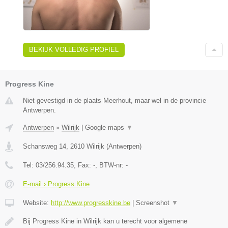
BEKIJK VOLLEDIG PROFIEL
Progress Kine
Niet gevestigd in de plaats Meerhout, maar wel in de provincie
Antwerpen.
Antwerpen
»
Wilrijk
|
Google maps
▼
Schansweg 14
,
2610
Wilrijk
(
Antwerpen
)
Tel:
03/256.94.35
, Fax:
-
, BTW-nr:
-
E-mail › Progress Kine
Website:
http://www.progresskine.be
|
Screenshot
▼
Bij Progress Kine in Wilrijk kan u terecht voor algemene