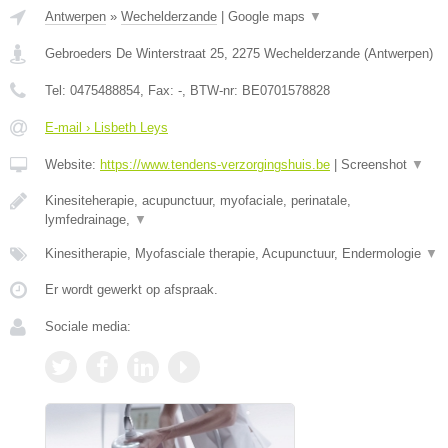
Antwerpen
»
Wechelderzande
|
Google maps
▼
Gebroeders De Winterstraat 25
,
2275
Wechelderzande
(
Antwerpen
)
Tel:
0475488854
, Fax:
-
, BTW-nr:
BE0701578828
E-mail › Lisbeth Leys
Website:
https://www.tendens-verzorgingshuis.be
|
Screenshot
▼
Kinesiteherapie, acupunctuur, myofaciale, perinatale,
lymfedrainage,
▼
Kinesitherapie, Myofasciale therapie, Acupunctuur, Endermologie
▼
Er wordt gewerkt op afspraak.
Sociale media: