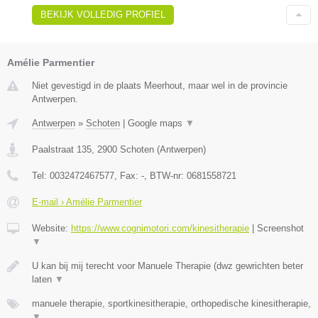
BEKIJK VOLLEDIG PROFIEL
Amélie Parmentier
Niet gevestigd in de plaats Meerhout, maar wel in de provincie
Antwerpen.
Antwerpen
»
Schoten
|
Google maps
▼
Paalstraat 135
,
2900
Schoten
(
Antwerpen
)
Tel:
0032472467577
, Fax:
-
, BTW-nr:
0681558721
E-mail › Amélie Parmentier
Website:
https://www.cognimotori.com/kinesitherapie
|
Screenshot
▼
U kan bij mij terecht voor Manuele Therapie (dwz gewrichten beter
laten
▼
manuele therapie, sportkinesitherapie, orthopedische kinesitherapie,
▼