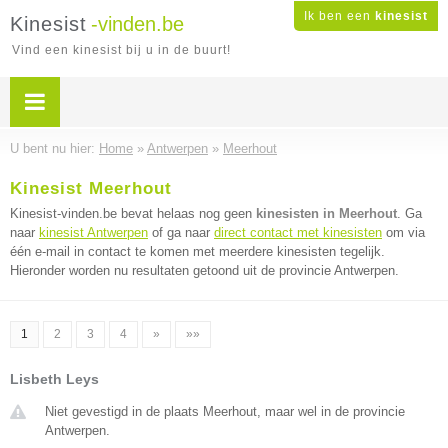
Ik ben een
kinesist
Kinesist
-vinden.be
Vind een kinesist bij u in de buurt!
U bent nu hier:
Home
»
Antwerpen
»
Meerhout
Kinesist Meerhout
Kinesist-vinden.be bevat helaas nog geen
kinesisten in Meerhout
. Ga
naar
kinesist Antwerpen
of ga naar
direct contact met kinesisten
om via
één e-mail in contact te komen met meerdere kinesisten tegelijk.
Hieronder worden nu resultaten getoond uit de provincie Antwerpen.
1
2
3
4
»
»»
Lisbeth Leys
Niet gevestigd in de plaats Meerhout, maar wel in de provincie
Antwerpen.