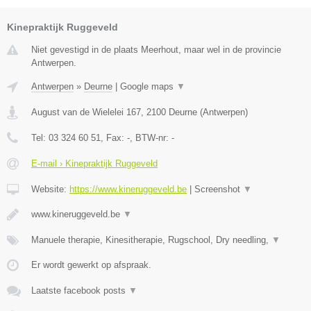
Kinepraktijk Ruggeveld
Niet gevestigd in de plaats Meerhout, maar wel in de provincie
Antwerpen.
Antwerpen
»
Deurne
|
Google maps
▼
August van de Wielelei 167
,
2100
Deurne
(
Antwerpen
)
Tel:
03 324 60 51
, Fax:
-
, BTW-nr:
-
E-mail › Kinepraktijk Ruggeveld
Website:
https://www.kineruggeveld.be
|
Screenshot
▼
www.kineruggeveld.be
▼
Manuele therapie, Kinesitherapie, Rugschool, Dry needling,
▼
Er wordt gewerkt op afspraak.
Laatste facebook posts
▼