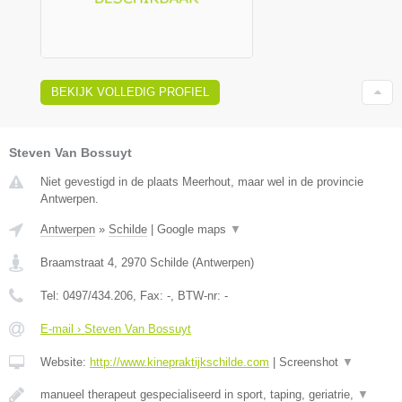
BEKIJK VOLLEDIG PROFIEL
Steven Van Bossuyt
Niet gevestigd in de plaats Meerhout, maar wel in de provincie
Antwerpen.
Antwerpen
»
Schilde
|
Google maps
▼
Braamstraat 4
,
2970
Schilde
(
Antwerpen
)
Tel:
0497/434.206
, Fax:
-
, BTW-nr:
-
E-mail › Steven Van Bossuyt
Website:
http://www.kinepraktijkschilde.com
|
Screenshot
▼
manueel therapeut gespecialiseerd in sport, taping, geriatrie,
▼