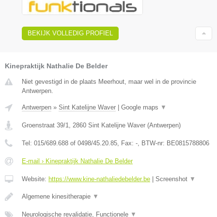
BEKIJK VOLLEDIG PROFIEL
Kinepraktijk Nathalie De Belder
Niet gevestigd in de plaats Meerhout, maar wel in de provincie
Antwerpen.
Antwerpen
»
Sint Katelijne Waver
|
Google maps
▼
Groenstraat 39/1
,
2860
Sint Katelijne Waver
(
Antwerpen
)
Tel:
015/689.688 of 0498/45.20.85
, Fax:
-
, BTW-nr:
BE0815788806
E-mail › Kinepraktijk Nathalie De Belder
Website:
https://www.kine-nathaliedebelder.be
|
Screenshot
▼
Algemene kinesitherapie
▼
Neurologische revalidatie, Functionele
▼