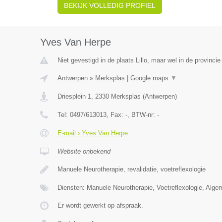
BEKIJK VOLLEDIG PROFIEL
Yves Van Herpe
Niet gevestigd in de plaats Lillo, maar wel in de provinci
Antwerpen
»
Merksplas
|
Google maps
▼
Driesplein 1
,
2330
Merksplas
(
Antwerpen
)
Tel:
0497/613013
, Fax:
-
, BTW-nr:
-
E-mail › Yves Van Herpe
Website onbekend
Manuele Neurotherapie, revalidatie, voetreflexologie
Diensten: Manuele Neurotherapie, Voetreflexologie, Alge
Er wordt gewerkt op afspraak.