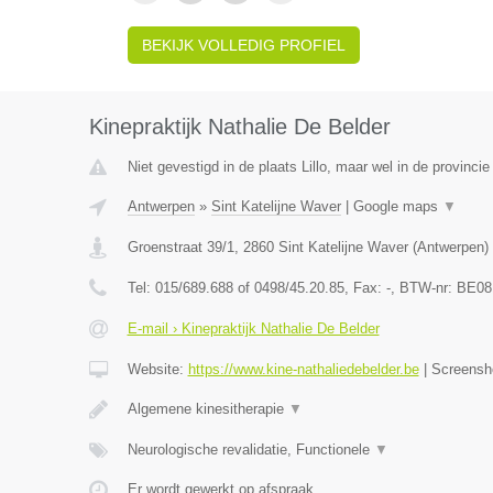
BEKIJK VOLLEDIG PROFIEL
Kinepraktijk Nathalie De Belder
Niet gevestigd in de plaats Lillo, maar wel in de provinci
Antwerpen
»
Sint Katelijne Waver
|
Google maps
▼
Groenstraat 39/1
,
2860
Sint Katelijne Waver
(
Antwerpen
)
Tel:
015/689.688 of 0498/45.20.85
, Fax:
-
, BTW-nr:
BE08
E-mail › Kinepraktijk Nathalie De Belder
Website:
https://www.kine-nathaliedebelder.be
|
Screensh
Algemene kinesitherapie
▼
Neurologische revalidatie, Functionele
▼
Er wordt gewerkt op afspraak.