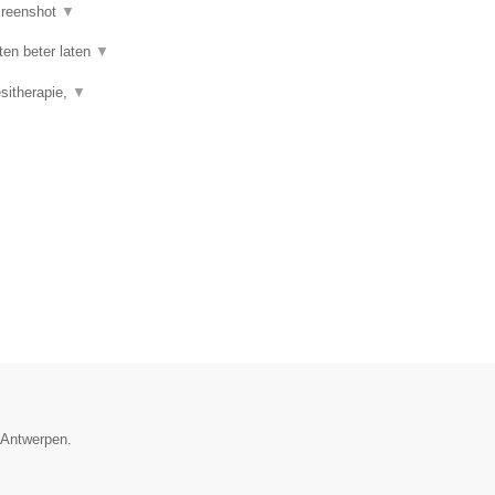
reenshot
▼
ten beter laten
▼
esitherapie,
▼
e Antwerpen.