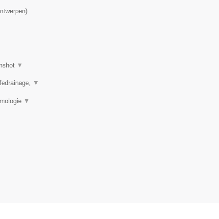
ntwerpen
)
nshot
▼
mfedrainage,
▼
rmologie
▼