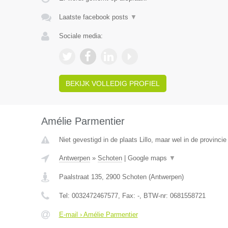
Laatste facebook posts
▼
Sociale media:
BEKIJK VOLLEDIG PROFIEL
Amélie Parmentier
Niet gevestigd in de plaats Lillo, maar wel in de provinci
Antwerpen
»
Schoten
|
Google maps
▼
Paalstraat 135
,
2900
Schoten
(
Antwerpen
)
Tel:
0032472467577
, Fax:
-
, BTW-nr:
0681558721
E-mail › Amélie Parmentier