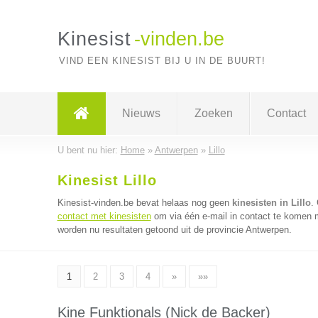
Kinesist
-vinden.be
VIND EEN KINESIST BIJ U IN DE BUURT!
Nieuws
Zoeken
Contact
U bent nu hier:
Home
»
Antwerpen
»
Lillo
Kinesist Lillo
Kinesist-vinden.be bevat helaas nog geen
kinesisten in Lillo
.
contact met kinesisten
om via één e-mail in contact te komen m
worden nu resultaten getoond uit de provincie Antwerpen.
1
2
3
4
»
»»
Kine Funktionals (Nick de Backer)