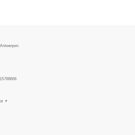
e Antwerpen.
15788806
ot
▼