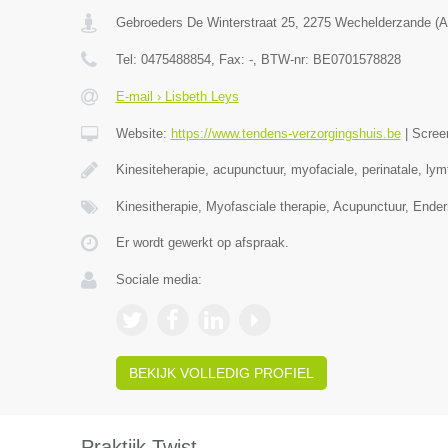
Gebroeders De Winterstraat 25
,
2275
Wechelderzande
(
A
Tel:
0475488854
, Fax:
-
, BTW-nr:
BE0701578828
E-mail › Lisbeth Leys
Website:
https://www.tendens-verzorgingshuis.be
|
Scree
Kinesiteherapie, acupunctuur, myofaciale, perinatale, ly
Kinesitherapie, Myofasciale therapie, Acupunctuur, Ende
Er wordt gewerkt op afspraak.
Sociale media:
BEKIJK VOLLEDIG PROFIEL
Praktijk Twist