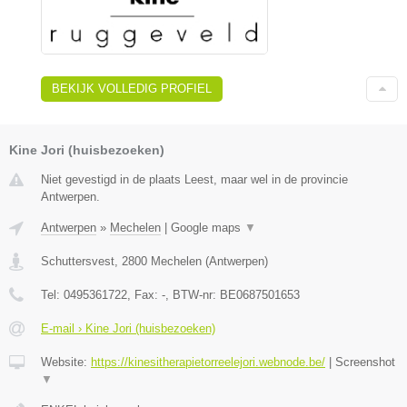
BEKIJK VOLLEDIG PROFIEL
Kine Jori (huisbezoeken)
Niet gevestigd in de plaats Leest, maar wel in de provincie
Antwerpen.
Antwerpen
»
Mechelen
|
Google maps
▼
Schuttersvest
,
2800
Mechelen
(
Antwerpen
)
Tel:
0495361722
, Fax:
-
, BTW-nr:
BE0687501653
E-mail › Kine Jori (huisbezoeken)
Website:
https://kinesitherapietorreelejori.webnode.be/
|
Screenshot
▼