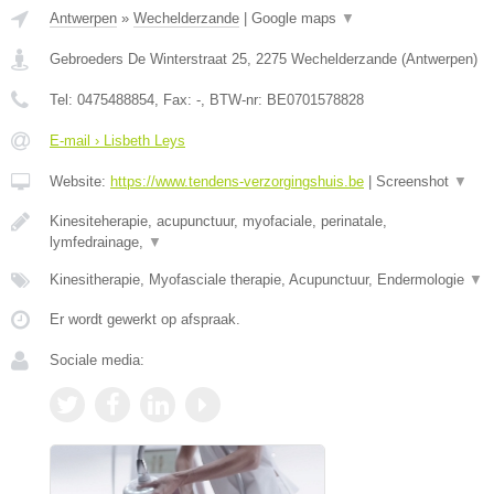
Antwerpen
»
Wechelderzande
|
Google maps
▼
Gebroeders De Winterstraat 25
,
2275
Wechelderzande
(
Antwerpen
)
Tel:
0475488854
, Fax:
-
, BTW-nr:
BE0701578828
E-mail › Lisbeth Leys
Website:
https://www.tendens-verzorgingshuis.be
|
Screenshot
▼
Kinesiteherapie, acupunctuur, myofaciale, perinatale,
lymfedrainage,
▼
Kinesitherapie, Myofasciale therapie, Acupunctuur, Endermologie
▼
Er wordt gewerkt op afspraak.
Sociale media: