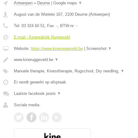
Antwerpen
»
Deurne
|
Google maps
▼
August van de Wielelei 167
,
2100
Deurne
(
Antwerpen
)
Tel:
03 324 60 51
, Fax:
-
, BTW-nr:
-
E-mail › Kinepraktijk Ruggeveld
Website:
https://www.kineruggeveld.be
|
Screenshot
▼
www.kineruggeveld.be
▼
Manuele therapie, Kinesitherapie, Rugschool, Dry needling,
▼
Er wordt gewerkt op afspraak.
Laatste facebook posts
▼
Sociale media: