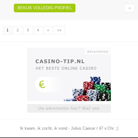
BEKIJK VOLLEDIG PROFIEL
1
2
3
4
»
»»
Uw advertentie hier? Mail ons
Ik kwam, ik zocht, ik vond - Julius Caesar / 47 v.Chr. ;)