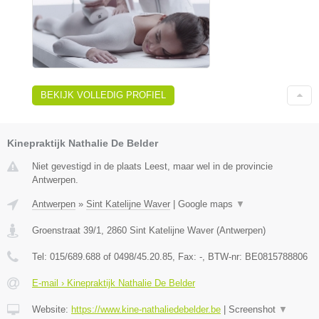
BEKIJK VOLLEDIG PROFIEL
Kinepraktijk Nathalie De Belder
Niet gevestigd in de plaats Leest, maar wel in de provincie
Antwerpen.
Antwerpen
»
Sint Katelijne Waver
|
Google maps
▼
Groenstraat 39/1
,
2860
Sint Katelijne Waver
(
Antwerpen
)
Tel:
015/689.688 of 0498/45.20.85
, Fax:
-
, BTW-nr:
BE0815788806
E-mail › Kinepraktijk Nathalie De Belder
Website:
https://www.kine-nathaliedebelder.be
|
Screenshot
▼