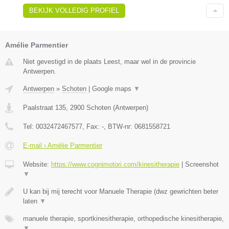
BEKIJK VOLLEDIG PROFIEL
Amélie Parmentier
Niet gevestigd in de plaats Leest, maar wel in de provincie
Antwerpen.
Antwerpen
»
Schoten
|
Google maps
▼
Paalstraat 135
,
2900
Schoten
(
Antwerpen
)
Tel:
0032472467577
, Fax:
-
, BTW-nr:
0681558721
E-mail › Amélie Parmentier
Website:
https://www.cognimotori.com/kinesitherapie
|
Screenshot
▼
U kan bij mij terecht voor Manuele Therapie (dwz gewrichten beter
laten
▼
manuele therapie, sportkinesitherapie, orthopedische kinesitherapie,
▼