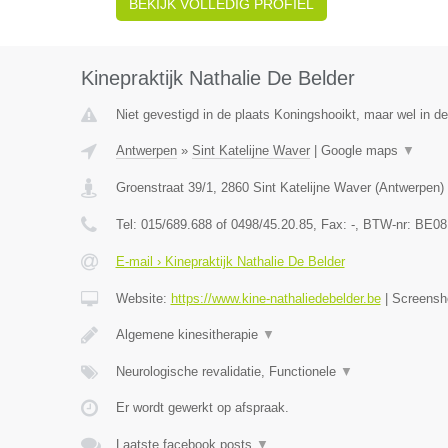
BEKIJK VOLLEDIG PROFIEL
Kinepraktijk Nathalie De Belder
Niet gevestigd in de plaats Koningshooikt, maar wel in d
Antwerpen
»
Sint Katelijne Waver
|
Google maps
▼
Groenstraat 39/1
,
2860
Sint Katelijne Waver
(
Antwerpen
)
Tel:
015/689.688 of 0498/45.20.85
, Fax:
-
, BTW-nr:
BE08
E-mail › Kinepraktijk Nathalie De Belder
Website:
https://www.kine-nathaliedebelder.be
|
Screensh
Algemene kinesitherapie
▼
Neurologische revalidatie, Functionele
▼
Er wordt gewerkt op afspraak.
Laatste facebook posts
▼