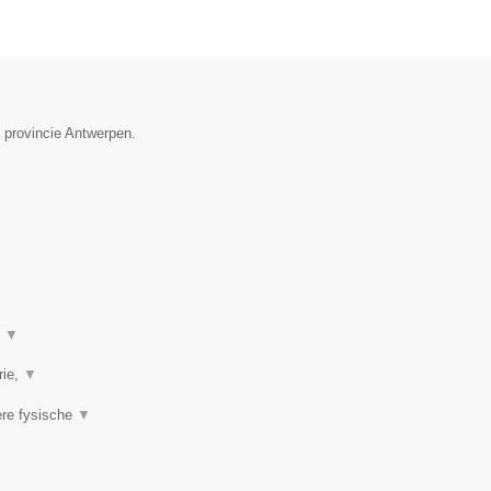
e provincie Antwerpen.
t
▼
rie,
▼
ere fysische
▼