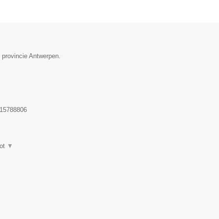
e provincie Antwerpen.
15788806
ot
▼