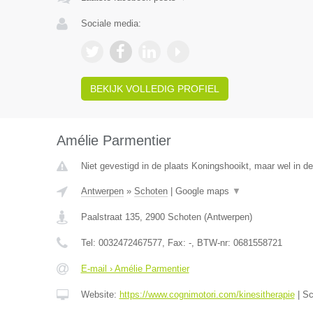
Sociale media:
BEKIJK VOLLEDIG PROFIEL
Amélie Parmentier
Niet gevestigd in de plaats Koningshooikt, maar wel in d
Antwerpen
»
Schoten
|
Google maps
▼
Paalstraat 135
,
2900
Schoten
(
Antwerpen
)
Tel:
0032472467577
, Fax:
-
, BTW-nr:
0681558721
E-mail › Amélie Parmentier
Website:
https://www.cognimotori.com/kinesitherapie
|
Sc