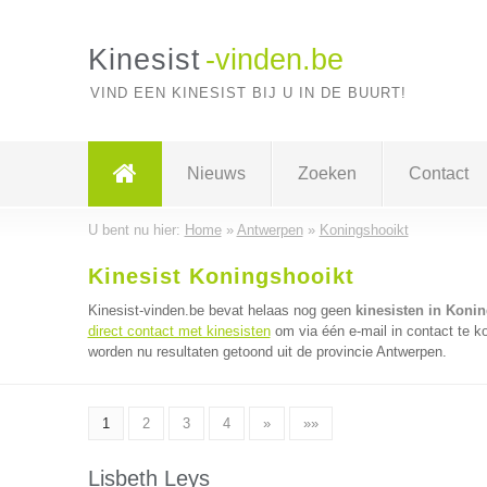
Kinesist
-vinden.be
VIND EEN KINESIST BIJ U IN DE BUURT!
Nieuws
Zoeken
Contact
U bent nu hier:
Home
»
Antwerpen
»
Koningshooikt
Kinesist Koningshooikt
Kinesist-vinden.be bevat helaas nog geen
kinesisten in Koni
direct contact met kinesisten
om via één e-mail in contact te k
worden nu resultaten getoond uit de provincie Antwerpen.
1
2
3
4
»
»»
Lisbeth Leys