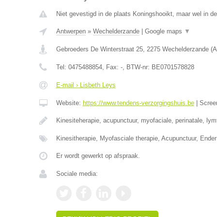
Niet gevestigd in de plaats Koningshooikt, maar wel in d
Antwerpen
»
Wechelderzande
|
Google maps
▼
Gebroeders De Winterstraat 25
,
2275
Wechelderzande
(
A
Tel:
0475488854
, Fax:
-
, BTW-nr:
BE0701578828
E-mail › Lisbeth Leys
Website:
https://www.tendens-verzorgingshuis.be
|
Scree
Kinesiteherapie, acupunctuur, myofaciale, perinatale, ly
Kinesitherapie, Myofasciale therapie, Acupunctuur, Ende
Er wordt gewerkt op afspraak.
Sociale media: