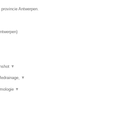
e provincie Antwerpen.
ntwerpen
)
nshot
▼
mfedrainage,
▼
rmologie
▼