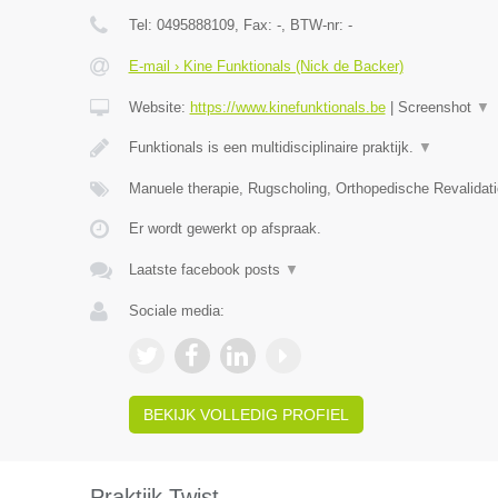
Tel:
0495888109
, Fax:
-
, BTW-nr:
-
E-mail › Kine Funktionals (Nick de Backer)
Website:
https://www.kinefunktionals.be
|
Screenshot
▼
Funktionals is een multidisciplinaire praktijk.
▼
Manuele therapie, Rugscholing, Orthopedische Revalidat
Er wordt gewerkt op afspraak.
Laatste facebook posts
▼
Sociale media:
BEKIJK VOLLEDIG PROFIEL
Praktijk Twist