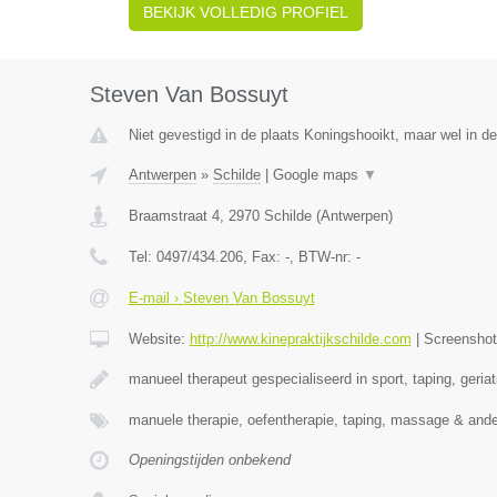
BEKIJK VOLLEDIG PROFIEL
Steven Van Bossuyt
Niet gevestigd in de plaats Koningshooikt, maar wel in d
Antwerpen
»
Schilde
|
Google maps
▼
Braamstraat 4
,
2970
Schilde
(
Antwerpen
)
Tel:
0497/434.206
, Fax:
-
, BTW-nr:
-
E-mail › Steven Van Bossuyt
Website:
http://www.kinepraktijkschilde.com
|
Screensho
manueel therapeut gespecialiseerd in sport, taping, geriat
manuele therapie, oefentherapie, taping, massage & and
Openingstijden onbekend