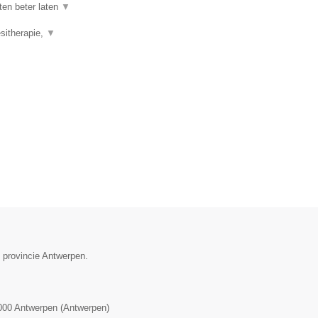
ten beter laten
▼
esitherapie,
▼
e provincie Antwerpen.
000
Antwerpen
(
Antwerpen
)