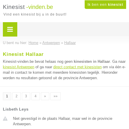
Ik ben een
kinesist
Kinesist
-vinden.be
Vind een kinesist bij u in de buurt!
U bent nu hier:
Home
»
Antwerpen
»
Hallaar
Kinesist Hallaar
Kinesist-vinden.be bevat helaas nog geen
kinesisten in Hallaar
. Ga naar
kinesist Antwerpen
of ga naar
direct contact met kinesisten
om via één e-
mail in contact te komen met meerdere kinesisten tegelijk. Hieronder
worden nu resultaten getoond uit de provincie Antwerpen.
1
2
3
4
»
»»
Lisbeth Leys
Niet gevestigd in de plaats Hallaar, maar wel in de provincie
Antwerpen.