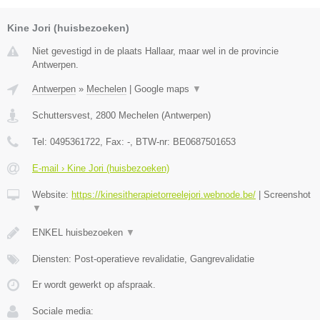
Kine Jori (huisbezoeken)
Niet gevestigd in de plaats Hallaar, maar wel in de provincie
Antwerpen.
Antwerpen
»
Mechelen
|
Google maps
▼
Schuttersvest
,
2800
Mechelen
(
Antwerpen
)
Tel:
0495361722
, Fax:
-
, BTW-nr:
BE0687501653
E-mail › Kine Jori (huisbezoeken)
Website:
https://kinesitherapietorreelejori.webnode.be/
|
Screenshot
▼
ENKEL huisbezoeken
▼
Diensten: Post-operatieve revalidatie, Gangrevalidatie
Er wordt gewerkt op afspraak.
Sociale media: