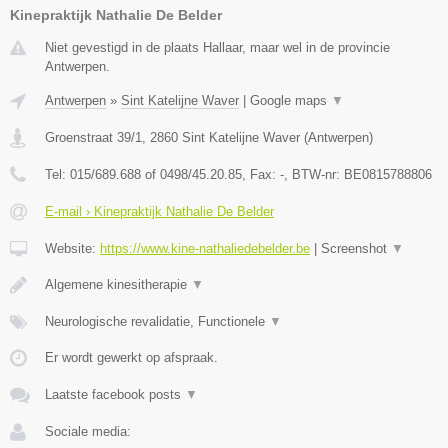
Kinepraktijk Nathalie De Belder
Niet gevestigd in de plaats Hallaar, maar wel in de provincie
Antwerpen.
Antwerpen
»
Sint Katelijne Waver
|
Google maps
▼
Groenstraat 39/1
,
2860
Sint Katelijne Waver
(
Antwerpen
)
Tel:
015/689.688 of 0498/45.20.85
, Fax:
-
, BTW-nr:
BE0815788806
E-mail › Kinepraktijk Nathalie De Belder
Website:
https://www.kine-nathaliedebelder.be
|
Screenshot
▼
Algemene kinesitherapie
▼
Neurologische revalidatie, Functionele
▼
Er wordt gewerkt op afspraak.
Laatste facebook posts
▼
Sociale media: