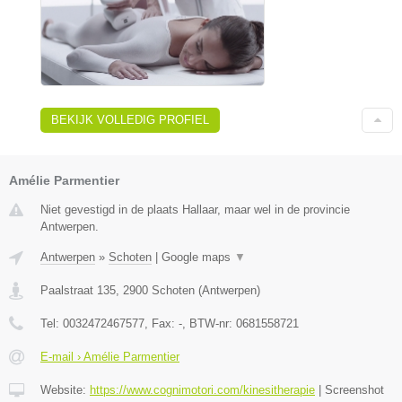
BEKIJK VOLLEDIG PROFIEL
Amélie Parmentier
Niet gevestigd in de plaats Hallaar, maar wel in de provincie
Antwerpen.
Antwerpen
»
Schoten
|
Google maps
▼
Paalstraat 135
,
2900
Schoten
(
Antwerpen
)
Tel:
0032472467577
, Fax:
-
, BTW-nr:
0681558721
E-mail › Amélie Parmentier
Website:
https://www.cognimotori.com/kinesitherapie
|
Screenshot