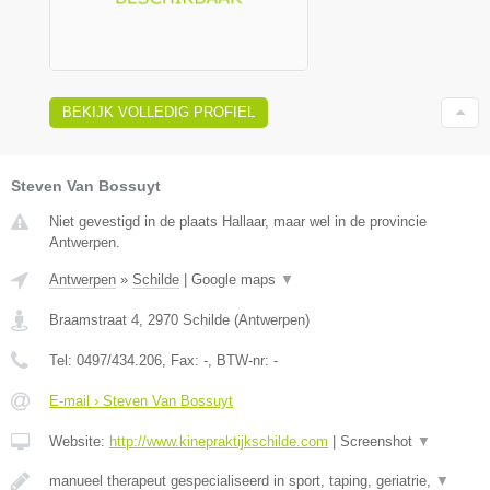
BEKIJK VOLLEDIG PROFIEL
Steven Van Bossuyt
Niet gevestigd in de plaats Hallaar, maar wel in de provincie
Antwerpen.
Antwerpen
»
Schilde
|
Google maps
▼
Braamstraat 4
,
2970
Schilde
(
Antwerpen
)
Tel:
0497/434.206
, Fax:
-
, BTW-nr:
-
E-mail › Steven Van Bossuyt
Website:
http://www.kinepraktijkschilde.com
|
Screenshot
▼
manueel therapeut gespecialiseerd in sport, taping, geriatrie,
▼