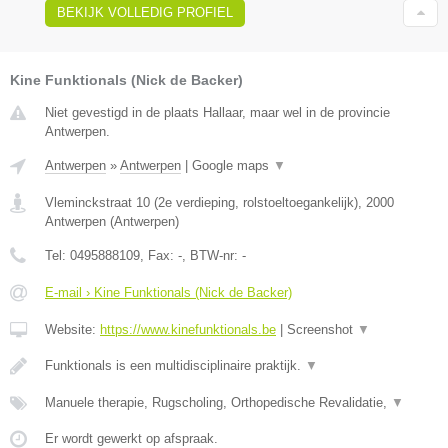
BEKIJK VOLLEDIG PROFIEL
Kine Funktionals (Nick de Backer)
Niet gevestigd in de plaats Hallaar, maar wel in de provincie
Antwerpen.
Antwerpen
»
Antwerpen
|
Google maps
▼
Vleminckstraat 10 (2e verdieping, rolstoeltoegankelijk)
,
2000
Antwerpen
(
Antwerpen
)
Tel:
0495888109
, Fax:
-
, BTW-nr:
-
E-mail › Kine Funktionals (Nick de Backer)
Website:
https://www.kinefunktionals.be
|
Screenshot
▼
Funktionals is een multidisciplinaire praktijk.
▼
Manuele therapie, Rugscholing, Orthopedische Revalidatie,
▼
Er wordt gewerkt op afspraak.