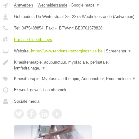
Antwerpen
»
Wechelderzande
|
Google maps
▼
Gebroeders De Winterstraat 25
,
2275
Wechelderzande
(
Antwerpen
)
Tel:
0475488854
, Fax:
-
, BTW-nr:
BE0701578828
E-mail › Lisbeth Leys
Website:
https://www.tendens-verzorgingshuis.be
|
Screenshot
▼
Kinesiteherapie, acupunctuur, myofaciale, perinatale,
lymfedrainage,
▼
Kinesitherapie, Myofasciale therapie, Acupunctuur, Endermologie
▼
Er wordt gewerkt op afspraak.
Sociale media: