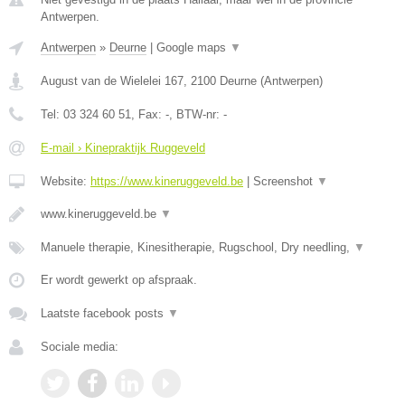
Antwerpen.
Antwerpen
»
Deurne
|
Google maps
▼
August van de Wielelei 167
,
2100
Deurne
(
Antwerpen
)
Tel:
03 324 60 51
, Fax:
-
, BTW-nr:
-
E-mail › Kinepraktijk Ruggeveld
Website:
https://www.kineruggeveld.be
|
Screenshot
▼
www.kineruggeveld.be
▼
Manuele therapie, Kinesitherapie, Rugschool, Dry needling,
▼
Er wordt gewerkt op afspraak.
Laatste facebook posts
▼
Sociale media: