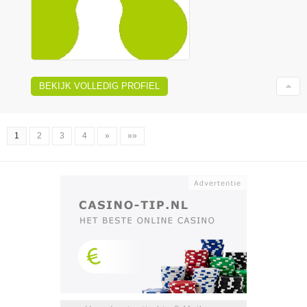
BEKIJK VOLLEDIG PROFIEL
1
2
3
4
»
»»