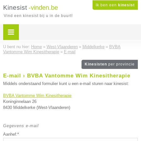
Ik ben een
kinesist
Kinesist
-vinden.be
Vind een kinesist bij u in de buurt!
U bent nu hier:
Home
»
West-Vlaanderen
»
Middelkerke
»
BVBA
Vantomme Wim Kinesitherapie
»
E-mail
Kinesisten
per provincie
E-mail › BVBA Vantomme Wim Kinesitherapie
Middels onderstaand formulier kunt u een e-mail sturen naar kinesist:
BVBA Vantomme Wim Kinesitherapie
Koninginnelaan 26
8430 Middelkerke (West-Vlaanderen)
Gegevens e-mail
Aanhef:*