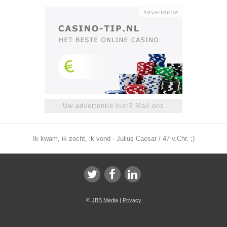
Uw advertentie hier? Mail ons
Ik kwam, ik zocht, ik vond - Julius Caesar / 47 v.Chr. ;)
©
JBB Media
|
Privacy