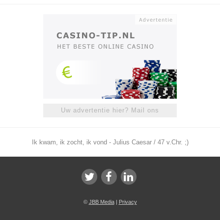
Uw advertentie hier? Mail ons
Ik kwam, ik zocht, ik vond - Julius Caesar / 47 v.Chr. ;)
©
JBB Media
|
Privacy