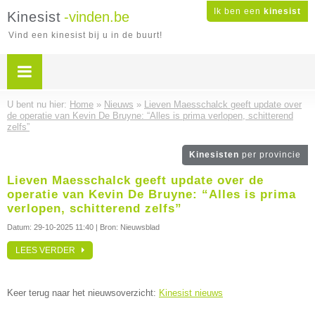
Ik ben een
kinesist
Kinesist
-vinden.be
Vind een kinesist bij u in de buurt!
U bent nu hier:
Home
»
Nieuws
»
Lieven Maesschalck geeft update over
de operatie van Kevin De Bruyne: “Alles is prima verlopen, schitterend
zelfs”
Kinesisten
per provincie
Lieven Maesschalck geeft update over de
operatie van Kevin De Bruyne: “Alles is prima
verlopen, schitterend zelfs”
Datum:
29-10-2025 11:40
| Bron: Nieuwsblad
LEES VERDER
Keer terug naar het nieuwsoverzicht:
Kinesist nieuws